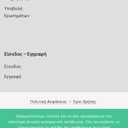
Υποβολή
Ερωτημάτων
Είσοδος – Εγγραφή
Είσοδος
Εγγραφή
Πολιτική Ασφάλειας
Όροι Χρήσης
Copyright 2026
Knowledge A.E.
Χρησιμοποιούμε cookies για να σας προσφέρουμε την
καλύτερη δυνατή εμπειρία στη σελίδα μας. Εάν συνεχίσετε να
χρησιμοποιείτε τη σελίδα, θα υποθέσουμε πως είστε