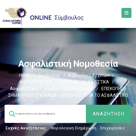
Ασφαλιστική Νομοθεσία
Home
/
Σύμβουλος
/
Βιβλιοθήκη Αρχείων
/
ΦΟΡΟΛΟΓΙΣΤΙΚΑ
/
ΕΡΓΑΤΙΚΑ - ΑΣΦΑΛΙΣΤΙΚΑ
/
Ασφαλιστικά
/
Ασφαλιστική Νομοθεσία
/
ΕΠΙΣΚΟΠΗΣΗ
ΣΗΜΑΝΤΙΚΩΝ ΕΓΚΥΚΛΙΩΝ – ΑΠΟΦΑΣΕΩΝ ΓΙΑ ΤΟ ΑΣΦΑΛΙΣΤΙΚΟ
Συχνές Αναζητήσεις:
Φορολογικη Ενημέρωση
,
Επιχειρήσεις