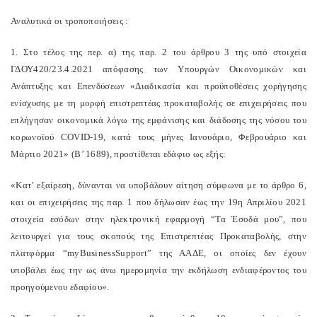
Αναλυτικά οι τροποποιήσεις :
1. Στο τέλος της περ. α) της παρ. 2 του άρθρου 3 της υπό στοιχεία
ΓΔΟΥ420/23.4.2021 απόφασης των Υπουργών Οικονομικών και
Ανάπτυξης και Επενδύσεων «Διαδικασία και προϋποθέσεις χορήγησης
ενίσχυσης με τη μορφή επιστρεπτέας προκαταβολής σε επιχειρήσεις που
επλήγησαν οικονομικά λόγω της εμφάνισης και διάδοσης της νόσου του
κορωνοϊού COVID-19, κατά τους μήνες Ιανουάριο, Φεβρουάριο και
Μάρτιο 2021» (Β’ 1689), προστίθεται εδάφιο ως εξής:
«Κατ’ εξαίρεση, δύνανται να υποβάλουν αίτηση σύμφωνα με το άρθρο 6,
και οι επιχειρήσεις της παρ. 1 που δήλωσαν έως την 19η Απριλίου 2021
στοιχεία εσόδων στην ηλεκτρονική εφαρμογή “Τα Έσοδά μου”, που
λειτουργεί για τους σκοπούς της Επιστρεπτέας Προκαταβολής, στην
πλατφόρμα “myBusinessSupport” της ΑΑΔΕ, οι οποίες δεν έχουν
υποβάλει έως την ως άνω ημερομηνία την εκδήλωση ενδιαφέροντος του
προηγούμενου εδαφίου».