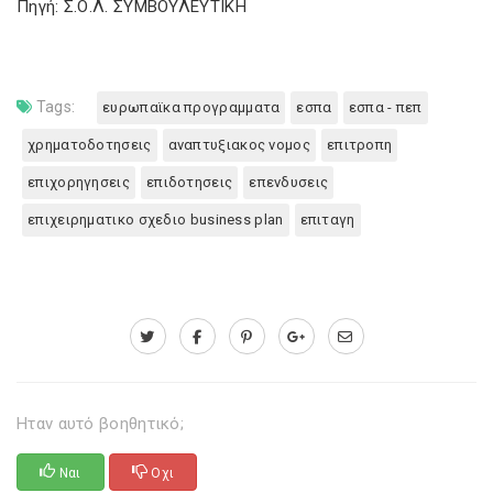
Πηγή: Σ.Ο.Λ. ΣΥΜΒΟΥΛΕΥΤΙΚΗ
Tags:
ευρωπαϊκα προγραμματα
εσπα
εσπα - πεπ
χρηματοδοτησεις
αναπτυξιακος νομος
επιτροπη
επιχορηγησεις
επιδοτησεις
επενδυσεις
επιχειρηματικο σχεδιο business plan
επιταγη
Ηταν αυτό βοηθητικό;
Ναι
Οχι