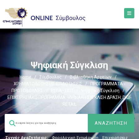
Ψηφιακή Σύγκλιση
Home
/
Σύμβουλος
/
Βιβλιοθήκη Αρχείων
/
ΧΡΗΜΑΤΟΔΟΤΗΣΕΙΣ-ΕΠΙΔΟΤΗΣΕΙΣ
/
ΠΡΟΓΡΑΜΜΑΤΑ -
ΠΡΩΤΟΒΟΥΛΙΕΣ
/
ΕΣΠΑ - ΠΕΠ
/
Ψηφιακή Σύγκλιση
/
ΕΠΙΧΕΙΡΗΣΙΑΚΟ ΠΡΟΓΡΑΜΜΑ: ΨΗΦΙΑΚΗ ΣΥΓΚΛΙΣΗ ΔΡΑΣΗ: DIGI-
RETAIL
Συχνές Αναζητήσεις:
Φορολογικη Ενημέρωση
,
Επιχειρήσεις