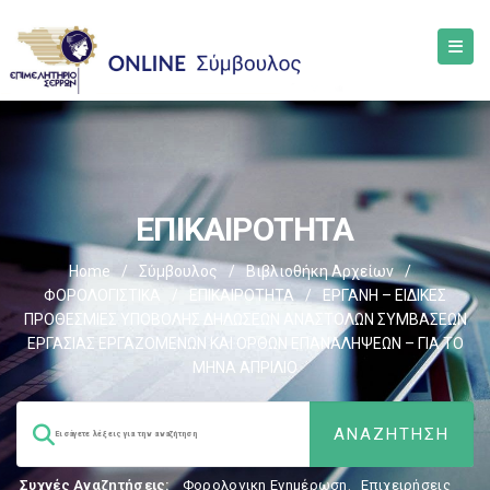
ΕΠΙΚΑΙΡΟΤΗΤΑ
Home
/
Σύμβουλος
/
Βιβλιοθήκη Αρχείων
/
ΦΟΡΟΛΟΓΙΣΤΙΚΑ
/
ΕΠΙΚΑΙΡΟΤΗΤΑ
/
ΕΡΓΑΝΗ – ΕΙΔΙΚΕΣ
ΠΡΟΘΕΣΜΙΕΣ ΥΠΟΒΟΛΗΣ ΔΗΛΩΣΕΩΝ ΑΝΑΣΤΟΛΩΝ ΣΥΜΒΑΣΕΩΝ
ΕΡΓΑΣΙΑΣ ΕΡΓΑΖΟΜΕΝΩΝ ΚΑΙ ΟΡΘΩΝ ΕΠΑΝΑΛΗΨΕΩΝ – ΓΙΑ ΤΟ
ΜΗΝΑ ΑΠΡΙΛΙΟ
Συχνές Αναζητήσεις:
Φορολογικη Ενημέρωση
,
Επιχειρήσεις