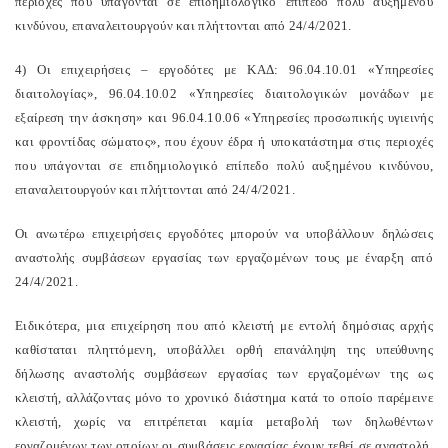
περιοχές που υπάγονται σε επιδημιολογικό επίπεδο πολύ αυξημένου
κινδύνου, επαναλειτουργούν και πλήττονται από 24/4/2021.
4) Οι επιχειρήσεις – εργοδότες με ΚΑΔ: 96.04.10.01 «Υπηρεσίες
διαιτολογίας», 96.04.10.02 «Υπηρεσίες διαιτολογικών μονάδων με
εξαίρεση την άσκηση» και 96.04.10.06 «Υπηρεσίες προσωπικής υγιεινής
και φροντίδας σώματος», που έχουν έδρα ή υποκατάστημα στις περιοχές
που υπάγονται σε επιδημιολογικό επίπεδο πολύ αυξημένου κινδύνου,
επαναλειτουργούν και πλήττονται από 24/4/2021.
Οι ανωτέρω επιχειρήσεις εργοδότες μπορούν να υποβάλλουν δηλώσεις
αναστολής συμβάσεων εργασίας των εργαζομένων τους με έναρξη από
24/4/2021.
Ειδικότερα, μια επιχείρηση που από κλειστή με εντολή δημόσιας αρχής
καθίσταται πληττόμενη, υποβάλλει ορθή επανάληψη της υπεύθυνης
δήλωσης αναστολής συμβάσεων εργασίας των εργαζομένων της ως
κλειστή, αλλάζοντας μόνο το χρονικό διάστημα κατά το οποίο παρέμεινε
κλειστή, χωρίς να επιτρέπεται καμία μεταβολή των δηλωθέντων
εργαζομένων των οποίων οι συμβάσεις εργασίας έχουν τεθεί σε αναστολή.