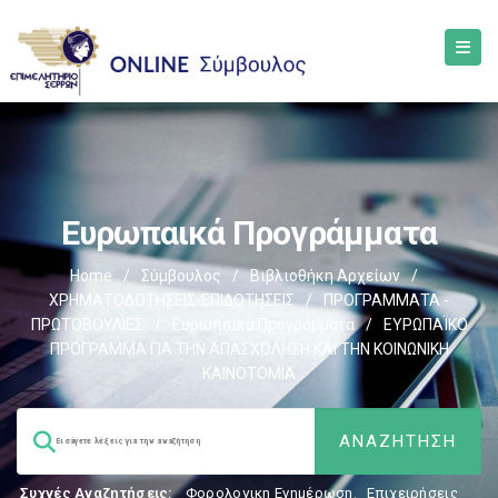
Ευρωπαικά Προγράμματα
Home
/
Σύμβουλος
/
Βιβλιοθήκη Αρχείων
/
ΧΡΗΜΑΤΟΔΟΤΗΣΕΙΣ-ΕΠΙΔΟΤΗΣΕΙΣ
/
ΠΡΟΓΡΑΜΜΑΤΑ -
ΠΡΩΤΟΒΟΥΛΙΕΣ
/
Ευρωπαικά Προγράμματα
/
ΕΥΡΩΠΑΪΚΟ
ΠΡΟΓΡΑΜΜΑ ΓΙΑ ΤΗΝ ΑΠΑΣΧΟΛΗΣΗ ΚΑΙ ΤΗΝ ΚΟΙΝΩΝΙΚΗ
ΚΑΙΝΟΤΟΜΙΑ
Συχνές Αναζητήσεις:
Φορολογικη Ενημέρωση
,
Επιχειρήσεις