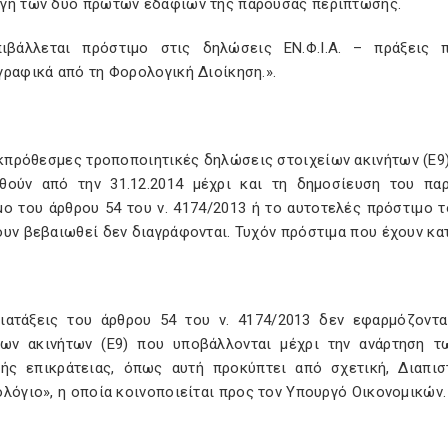
γή των δύο πρώτων εδαφίων της παρούσας περίπτωσης.
ιβάλλεται πρόστιμο στις δηλώσεις ΕΝ.Φ.Ι.Α. – πράξεις 
γραφικά από τη Φορολογική Διοίκηση.».
εκπρόθεσμες τροποποιητικές δηλώσεις στοιχείων ακινήτων (Ε9
θούν από την 31.12.2014 μέχρι και τη δημοσίευση του παρ
ο του άρθρου 54 του ν. 4174/2013 ή το αυτοτελές πρόστιμο το
υν βεβαιωθεί δεν διαγράφονται. Τυχόν πρόστιμα που έχουν κα
διατάξεις του άρθρου 54 του ν. 4174/2013 δεν εφαρμόζοντ
ίων ακινήτων (Ε9) που υποβάλλονται μέχρι την ανάρτηση 
κής επικράτειας, όπως αυτή προκύπτει από σχετική, Διαπισ
λόγιο», η οποία κοινοποιείται προς τον Υπουργό Οικονομικών.