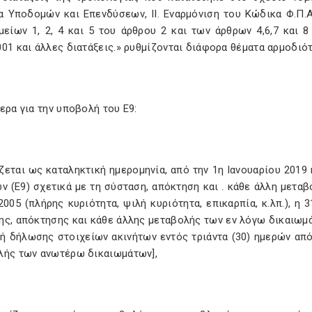
 Υποδομών και Επενδύσεων, II. Εναρμόνιση του Κώδικα Φ.Π.Α.
είων 1, 2, 4 και 5 του άρθρου 2 και των άρθρων 4,6,7 και 8
01 και άλλες διατάξεις.» ρυθμίζονται διάφορα θέματα αρμοδι
ερα για την υποβολή του Ε9:
ίζεται ως καταληκτική ημερομηνία, από την 1η Ιανουαρίου 201
ν (Ε9) σχετικά με τη σύσταση, απόκτηση και . κάθε άλλη μετα
2005 (πλήρης κυριότητα, ψιλή κυριότητα, επικαρπία, κ.λπ.), 
ης, απόκτησης και κάθε άλλης μεταβολής των εν λόγω δικαιω
ή δήλωσης στοιχείων ακινήτων εντός τριάντα (30) ημερών από
λής των ανωτέρω δικαιωμάτων],