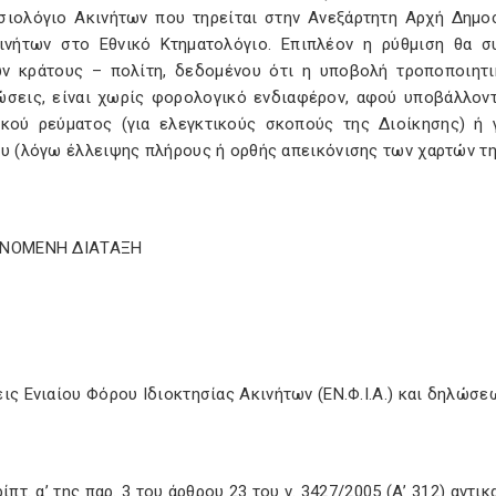
σιολόγιο Ακινήτων που τηρείται στην Ανεξάρτητη Αρχή Δημο
ινήτων στο Εθνικό Κτηματολόγιο. Επιπλέον η ρύθμιση θα σ
ν κράτους – πολίτη, δεδομένου ότι η υποβολή τροποποιητ
ώσεις, είναι χωρίς φορολογικό ενδιαφέρον, αφού υποβάλλοντ
ικού ρεύματος (για ελεγκτικούς σκοπούς της Διοίκησης) ή 
ου (λόγω έλλειψης πλήρους ή ορθής απεικόνισης των χαρτών τη
ΙΝΟΜΕΝΗ ΔΙΑΤΑΞΗ
…
ις Ενιαίου Φόρου Ιδιοκτησίας Ακινήτων (ΕΝ.Φ.Ι.Α.) και δηλώσε
ρίπτ. α’ της παρ. 3 του άρθρου 23 του ν. 3427/2005 (Α’ 312) αντ