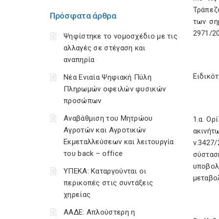
Τράπεζα
Πρόσφατα άρθρα
των σημ
2971/20
Ψηφίστηκε το νομοσχέδιο με τις
αλλαγές σε στέγαση και
αναπηρία
Ειδικότ
Νέα Ενιαία Ψηφιακή Πύλη
Πληρωμών οφειλών φυσικών
προσώπων
Αναβάθμιση του Μητρώου
1.α. Ορ
Αγροτών και Αγροτικών
ακινήτω
Εκμεταλλεύσεων και λειτουργία
ν.3427/
του back – office
σύστασ
υποβολ
ΥΠΕΚΑ: Καταργούνται οι
μεταβο
περικοπές στις συντάξεις
χηρείας
ΑΑΔΕ: Απλούστερη η