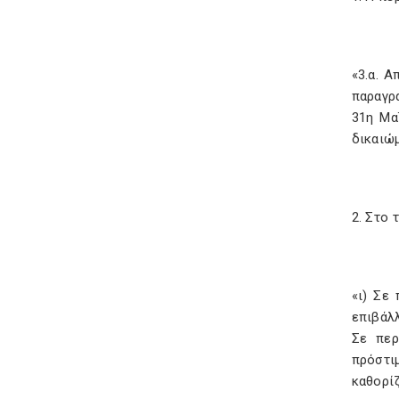
«3.α. Α
παραγρ
31η Μα
δικαιώμ
2. Στο 
«ι) Σε
επιβάλλ
Σε περ
πρόστι
καθορί