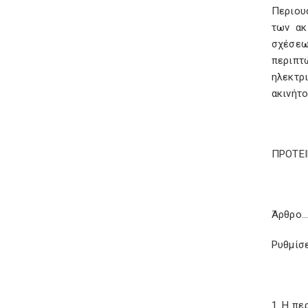
Περιου
των ακ
σχέσεω
περιπτ
ηλεκτρ
ακινήτ
ΠΡΟΤΕ
Άρθρο
Ρυθμίσε
1. Η πε