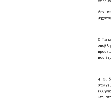
εφαρμο
Δεν επ
μηχανο
3. Για 
υποβλη
πρόστιμ
που έχο
4. Οι 
στοιχε
ελληνι
Κτηματο