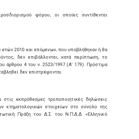
προσδιορισμού φόρου, οι οποίες συντίθενται
) ετών 2010 και επόμενων, που υποβλήθηκαν ή θα
όντος, δεν επιβάλλονται, κατά περίπτωση, το
υ άρθρου 4 του ν. 2523/1997 (Α’ 179). Πρόστιμα
ταβληθεί δεν επιστρέφονται.
αι στις εκπρόθεσμες τροποποιητικές δηλώσεις
των κτηματολογικών στοιχείων στο σύνολο της
τωτική Πράξη του Δ.Σ. του Ν.Π.Δ.Δ. «Ελληνικό