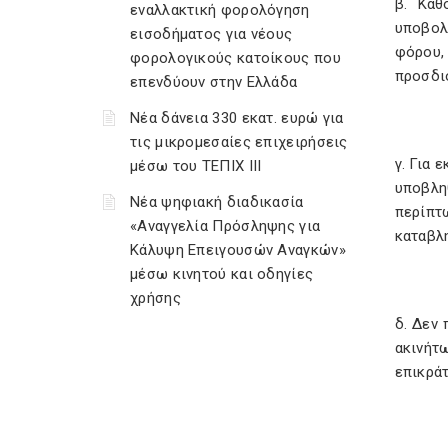
β. Καθ
εναλλακτική φορολόγηση
υποβολ
εισοδήματος για νέους
φόρου,
φορολογικούς κατοίκους που
προσδι
επενδύουν στην Ελλάδα
Νέα δάνεια 330 εκατ. ευρώ για
τις μικρομεσαίες επιχειρήσεις
γ. Για 
μέσω του ΤΕΠΙΧ ΙΙΙ
υποβλη
Νέα ψηφιακή διαδικασία
περίπτ
«Αναγγελία Πρόσληψης για
καταβλ
Κάλυψη Επειγουσών Αναγκών»
μέσω κινητού και οδηγίες
χρήσης
δ. Δεν
ακινήτ
επικράτ