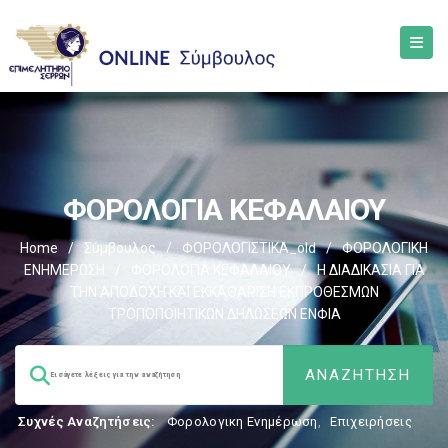
ΦΟΡΟΛΟΓΙΑ ΚΕΦΑΛΑΙΟΥ
Home
/
Σύμβουλος
/
ΦΟΡΟΛΟΓΙΣΤΙΚΑ_old
/
ΦΟΡΟΛΟΓΙΚΗ
ΕΝΗΜΕΡΩΣΗ
/
ΦΟΡΟΛΟΓΙΑ ΚΕΦΑΛΑΙΟΥ
/
Η ΔΙΑΔΙΚΑΣΙΑ ΓΙΑ
ΤΗΝ ΑΠΟΔΟΧΗ ΚΑΙ ΕΚΚΑΘΑΡΙΣΗ ΕΚΠΡΟΘΕΣΜΩΝ
ΤΡΟΠΟΠΟΙΗΤΙΚΩΝ ΔΗΛΩΣΕΩΝ ΕΝΦΙΑ
Συχνές Αναζητήσεις:
Φορολογικη Ενημέρωση
,
Επιχειρήσεις