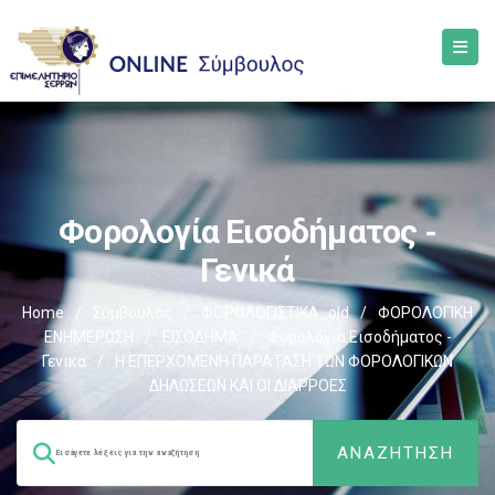
Φορολογία Εισοδήματος -
Γενικά
Home
/
Σύμβουλος
/
ΦΟΡΟΛΟΓΙΣΤΙΚΑ_old
/
ΦΟΡΟΛΟΓΙΚΗ
ΕΝΗΜΕΡΩΣΗ
/
ΕΙΣΟΔΗΜΑ
/
Φορολογία Εισοδήματος -
Γενικά
/
Η ΕΠΕΡΧΟΜΕΝΗ ΠΑΡΑΤΑΣΗ ΤΩΝ ΦΟΡΟΛΟΓΙΚΩΝ
ΔΗΛΩΣΕΩΝ ΚΑΙ ΟΙ ΔΙΑΡΡΟΕΣ