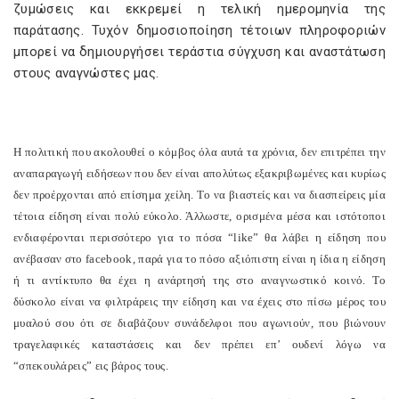
ζυμώσεις και εκκρεμεί η τελική ημερομηνία της
παράτασης. Τυχόν δημοσιοποίηση τέτοιων πληροφοριών
μπορεί να δημιουργήσει τεράστια σύγχυση και αναστάτωση
στους αναγνώστες μας.
Η πολιτική που ακολουθεί ο κόμβος όλα αυτά τα χρόνια, δεν επιτρέπει την
αναπαραγωγή ειδήσεων που δεν είναι απολύτως εξακριβωμένες και κυρίως
δεν προέρχονται από επίσημα χείλη. Το να βιαστείς και να διασπείρεις μία
τέτοια είδηση είναι πολύ εύκολο. Άλλωστε, ορισμένα μέσα και ιστότοποι
ενδιαφέρονται περισσότερο για το πόσα “like” θα λάβει η είδηση που
ανέβασαν στο facebook, παρά για το πόσο αξιόπιστη είναι η ίδια η είδηση
ή τι αντίκτυπο θα έχει η ανάρτησή της στο αναγνωστικό κοινό. Το
δύσκολο είναι να φιλτράρεις την είδηση και να έχεις στο πίσω μέρος του
μυαλού σου ότι σε διαβάζουν συνάδελφοι που αγωνιούν, που βιώνουν
τραγελαφικές καταστάσεις και δεν πρέπει επ’ ουδενί λόγω να
“σπεκουλάρεις” εις βάρος τους.