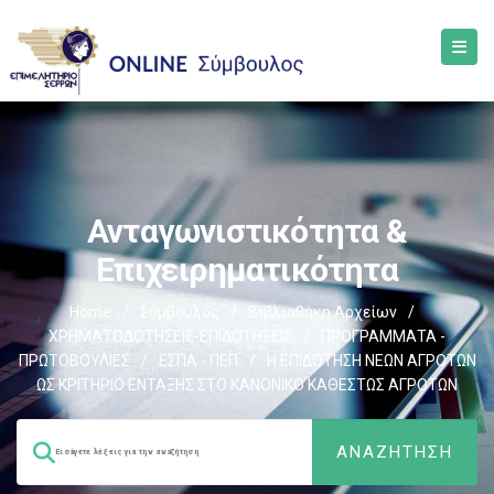
Ανταγωνιστικότητα &
Επιχειρηματικότητα
Home
/
Σύμβουλος
/
Βιβλιοθήκη Αρχείων
/
ΧΡΗΜΑΤΟΔΟΤΗΣΕΙΣ-ΕΠΙΔΟΤΗΣΕΙΣ
/
ΠΡΟΓΡΑΜΜΑΤΑ -
ΠΡΩΤΟΒΟΥΛΙΕΣ
/
ΕΣΠΑ - ΠΕΠ
/
Η ΕΠΙΔΟΤΗΣΗ ΝΕΩΝ ΑΓΡΟΤΩΝ
ΩΣ ΚΡΙΤΗΡΙΟ ΕΝΤΑΞΗΣ ΣΤΟ ΚΑΝΟΝΙΚΟ ΚΑΘΕΣΤΩΣ ΑΓΡΟΤΩΝ