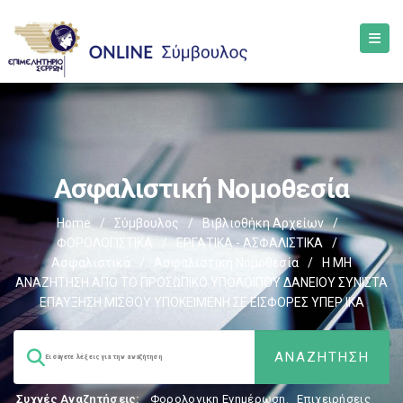
Ασφαλιστική Νομοθεσία
Home
/
Σύμβουλος
/
Βιβλιοθήκη Αρχείων
/
ΦΟΡΟΛΟΓΙΣΤΙΚΑ
/
ΕΡΓΑΤΙΚΑ - ΑΣΦΑΛΙΣΤΙΚΑ
/
Ασφαλιστικά
/
Ασφαλιστική Νομοθεσία
/
Η ΜΗ
ΑΝΑΖΗΤΗΣΗ ΑΠΟ ΤΟ ΠΡΟΣΩΠΙΚΟ ΥΠΟΛΟΙΠΟΥ ΔΑΝΕΙΟΥ ΣΥΝΙΣΤΑ
ΕΠΑΥΞΗΣΗ ΜΙΣΘΟΥ ΥΠΟΚΕΙΜΕΝΗ ΣΕ ΕΙΣΦΟΡΕΣ ΥΠΕΡ ΙΚΑ
Συχνές Αναζητήσεις:
Φορολογικη Ενημέρωση
,
Επιχειρήσεις