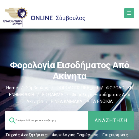
Φορολογία Εισοδήματος Από
Ακίνητα
Home
/
Σύμβουλος
/
ΦΟΡΟΛΟΓΙΣΤΙΚΑ_old
/
ΦΟΡΟΛΟΓΙΚΗ
ΕΝΗΜΕΡΩΣΗ
/
ΕΙΣΟΔΗΜΑ
/
Φορολογία Εισοδήματος Από
Ακίνητα
/
Η ΝΕΑ ΚΛΙΜΑΚΑ ΓΙΑ ΤΑ ΕΝΟΙΚΙΑ
Συχνές Αναζητήσεις:
Φορολογικη Ενημέρωση
,
Επιχειρήσεις