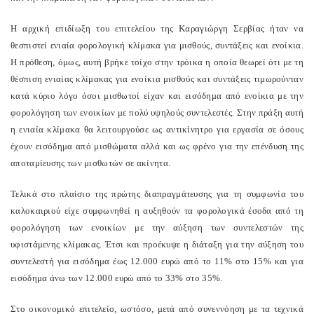
Η αρχική επιδίωξη του επιτελείου της Καραγιώργη Σερβίας ήταν να
θεσπιστεί ενιαία φορολογική κλίμακα για μισθούς, συντάξεις και ενοίκια.
Η πρόθεση, όμως, αυτή βρήκε τοίχο στην τρόικα η οποία θεωρεί ότι με τη
θέσπιση ενιαίας κλίμακας για ενοίκια μισθούς και συντάξεις τιμωρούνταν
κατά κύριο λόγο όσοι μισθωτοί είχαν και εισόδημα από ενοίκια με την
φορολόγηση των ενοικίων με πολύ υψηλούς συντελεστές. Στην πράξη αυτή
η ενιαία κλίμακα θα λειτουργούσε ως αντικίνητρο για εργασία σε όσους
έχουν εισόδημα από μισθώματα αλλά και ως φρένο για την επένδυση της
αποταμίευσης των μισθωτών σε ακίνητα.
Τελικά στο πλαίσιο της πρώτης διαπραγμάτευσης για τη συμφωνία του
καλοκαιριού είχε συμφωνηθεί η αυξηθούν τα φορολογικά έσοδα από τη
φορολόγηση των ενοικίων με την αύξηση των συντελεστών της
υφιστάμενης κλίμακας. Έτσι και προέκυψε η διάταξη για την αύξηση του
συντελεστή για εισόδημα έως 12.000 ευρώ από το 11% στο 15% και για
εισόδημα άνω των 12.000 ευρώ από το 33% στο 35%.
Στο οικονομικό επιτελείο, ωστόσο, μετά από συνεννόηση με τα τεχνικά