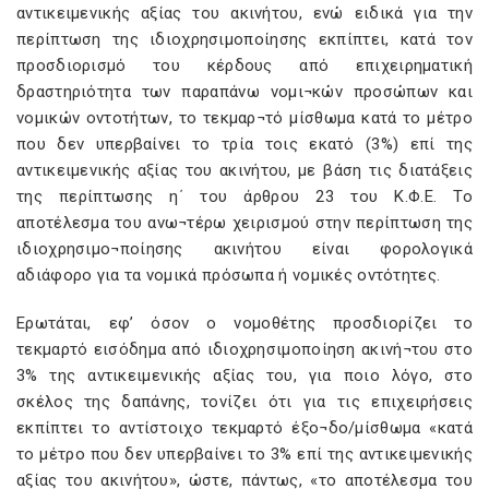
αντικειμενικής αξίας του ακινήτου, ενώ ειδικά για την
περίπτωση της ιδιοχρησιμοποίησης εκπίπτει, κατά τον
προσδιορισμό του κέρδους από επιχειρηματική
δραστηριότητα των παραπάνω νομι¬κών προσώπων και
νομικών οντοτήτων, το τεκμαρ¬τό μίσθωμα κατά το μέτρο
που δεν υπερβαίνει το τρία τοις εκατό (3%) επί της
αντικειμενικής αξίας του ακινήτου, με βάση τις διατάξεις
της περίπτωσης η΄ του άρθρου 23 του Κ.Φ.Ε. Το
αποτέλεσμα του ανω¬τέρω χειρισμού στην περίπτωση της
ιδιοχρησιμο¬ποίησης ακινήτου είναι φορολογικά
αδιάφορο για τα νομικά πρόσωπα ή νομικές οντότητες.
Ερωτάται, εφ’ όσον ο νομοθέτης προσδιορίζει το
τεκμαρτό εισόδημα από ιδιοχρησιμοποίηση ακινή¬του στο
3% της αντικειμενικής αξίας του, για ποιο λόγο, στο
σκέλος της δαπάνης, τονίζει ότι για τις επιχειρήσεις
εκπίπτει το αντίστοιχο τεκμαρτό έξο¬δο/μίσθωμα «κατά
το μέτρο που δεν υπερβαίνει το 3% επί της αντικειμενικής
αξίας του ακινήτου», ώστε, πάντως, «το αποτέλεσμα του