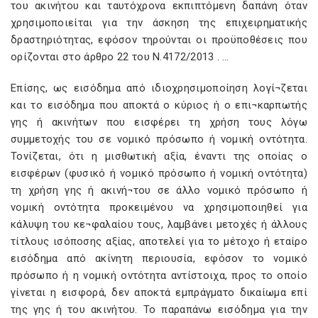
του ακινήτου και ταυτόχρονα εκπιπτόμενη δαπάνη όταν
χρησιμοποιείται για την άσκηση της επιχειρηματικής
δραστηριότητας, εφόσον τηρούνται οι προϋποθέσεις που
ορίζονται στο άρθρο 22 του Ν.4172/2013 . …
Επίσης, ως εισόδημα από ιδιοχρησιμοποίηση λογί¬ζεται
και το εισόδημα που αποκτά ο κύριος ή ο επι¬καρπωτής
γης ή ακινήτων που εισφέρει τη χρήση τους λόγω
συμμετοχής του σε νομικό πρόσωπο ή νομική οντότητα.
Τονίζεται, ότι η μισθωτική αξία, έναντι της οποίας ο
εισφέρων (φυσικό ή νομικό πρόσωπο ή νομική οντότητα)
τη χρήση γης ή ακινή¬του σε άλλο νομικό πρόσωπο ή
νομική οντότητα προκειμένου να χρησιμοποιηθεί για
κάλυψη του κε¬φαλαίου τους, λαμβάνει μετοχές ή άλλους
τίτλους ισόποσης αξίας, αποτελεί για το μέτοχο ή εταίρο
εισόδημα από ακίνητη περιουσία, εφόσον το νομικό
πρόσωπο ή η νομική οντότητα αντίστοιχα, προς το οποίο
γίνεται η εισφορά, δεν αποκτά εμπράγματο δικαίωμα επί
της γης ή του ακινήτου. Το παραπάνω εισόδημα για την