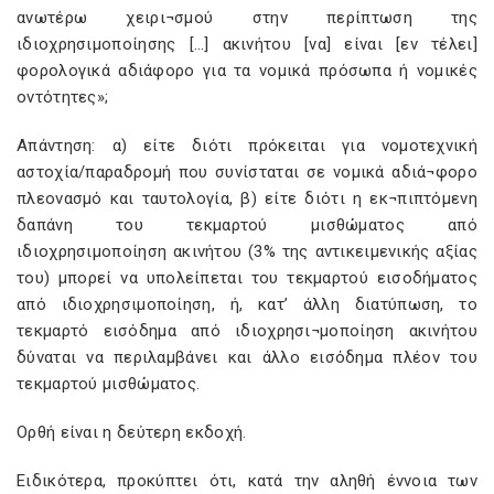
ανωτέρω χειρι¬σμού στην περίπτωση της
ιδιοχρησιμοποίησης […] ακινήτου [να] είναι [εν τέλει]
φορολογικά αδιάφορο για τα νομικά πρόσωπα ή νομικές
οντότητες»;
Απάντηση: α) είτε διότι πρόκειται για νομοτεχνική
αστοχία/παραδρομή που συνίσταται σε νομικά αδιά¬φορο
πλεονασμό και ταυτολογία, β) είτε διότι η εκ¬πιπτόμενη
δαπάνη του τεκμαρτού μισθώματος από
ιδιοχρησιμοποίηση ακινήτου (3% της αντικειμενικής αξίας
του) μπορεί να υπολείπεται του τεκμαρτού εισοδήματος
από ιδιοχρησιμοποίηση, ή, κατ’ άλλη διατύπωση, το
τεκμαρτό εισόδημα από ιδιοχρησι¬μοποίηση ακινήτου
δύναται να περιλαμβάνει και άλλο εισόδημα πλέον του
τεκμαρτού μισθώματος.
Ορθή είναι η δεύτερη εκδοχή.
Ειδικότερα, προκύπτει ότι, κατά την αληθή έννοια των