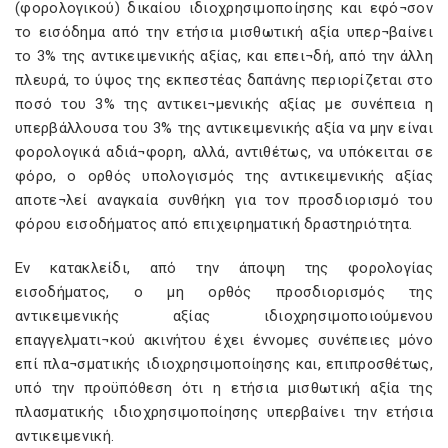
(φορολογικού) δικαίου ιδιοχρησιμοποίησης και εφό¬σον
το εισόδημα από την ετήσια μισθωτική αξία υπερ¬βαίνει
το 3% της αντικειμενικής αξίας, και επει¬δή, από την άλλη
πλευρά, το ύψος της εκπεστέας δαπάνης περιορίζεται στο
ποσό του 3% της αντικει¬μενικής αξίας με συνέπεια η
υπερβάλλουσα του 3% της αντικειμενικής αξία να μην είναι
φορολογικά αδιά¬φορη, αλλά, αντιθέτως, να υπόκειται σε
φόρο, ο ορθός υπολογισμός της αντικειμενικής αξίας
αποτε¬λεί αναγκαία συνθήκη για τον προσδιορισμό του
φόρου εισοδήματος από επιχειρηματική δραστηριότητα.
Εν κατακλείδι, από την άποψη της φορολογίας
εισοδήματος, ο μη ορθός προσδιορισμός της
αντικειμενικής αξίας ιδιοχρησιμοποιούμενου
επαγγελματι¬κού ακινήτου έχει έννομες συνέπειες μόνο
επί πλα¬σματικής ιδιοχρησιμοποίησης και, επιπροσθέτως,
υπό την προϋπόθεση ότι η ετήσια μισθωτική αξία της
πλασματικής ιδιοχρησιμοποίησης υπερβαίνει την ετήσια
αντικειμενική.