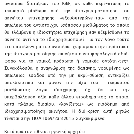
ανωτέρω διατάξεων του ΚΦΕ, σε κάθε περί¬πτωση το
τεκμαρτό μίσθωμα από την ιδιοχρησιμο¬ποίηση του
ακινήτου επιχείρησης «εξουδετερώνε¬ται» από την
απώλεια του αντίστοιχου ισόποσου μισθώματος το οποίο
θα ελάμβανε η ιδιοκτήτρια επιχείρηση εάν εξεμίσθωνε το
ακίνητο αντί να το ιδιοχρησιμοποιεί. Για τον λόγο τούτο
«το αποτέλε¬σμα του ανωτέρω χειρισμού στην περίπτωση
της ιδιοχρησιμοποίησης ακινήτου είναι φορολογικά αδιά-
φορο για τα νομικά πρόσωπα ή νομικές οντότη¬τες».
Συνακόλουθα, η αναγνώριση της δαπάνης, νοουμένης ως
απώλειας εσόδου από την μη εκμί¬σθωση, αντικρίζει
αποκλειστικά και μόνον την αξία του τεκμαρτού
μισθώματος λόγω ιδιόχρησης, όχι δε και την
υπερβάλλουσα αξία κάθε άλλου εισοδήμα¬τος το οποίο,
κατά πλάσμα δικαίου, «λογίζεται» ως εισόδημα από
ιδιοχρησιμοποίηση ακινήτου. Η διά¬κριση αυτή ρητώς
τίθεται στην ΠΟΛ.1069/23.3.2015. Συγκεκριμένα:
Κατά πρώτον τίθεται η γενική αρχή ότι