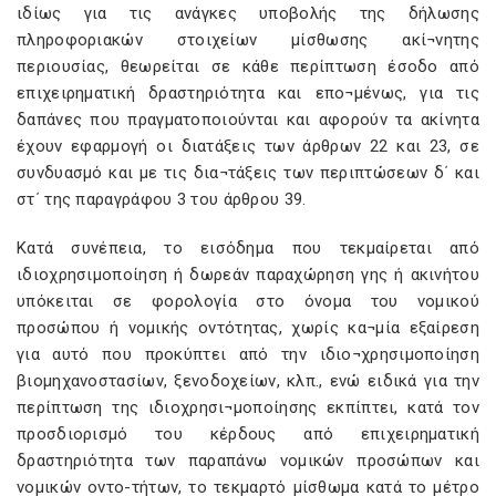
ιδίως για τις ανάγκες υποβολής της δήλωσης
πληροφοριακών στοιχείων μίσθωσης ακί¬νητης
περιουσίας, θεωρείται σε κάθε περίπτωση έσοδο από
επιχειρηματική δραστηριότητα και επο¬μένως, για τις
δαπάνες που πραγματοποιούνται και αφορούν τα ακίνητα
έχουν εφαρμογή οι διατάξεις των άρθρων 22 και 23, σε
συνδυασμό και με τις δια¬τάξεις των περιπτώσεων δ΄ και
στ΄ της παραγράφου 3 του άρθρου 39.
Κατά συνέπεια, το εισόδημα που τεκμαίρεται από
ιδιοχρησιμοποίηση ή δωρεάν παραχώρηση γης ή ακινήτου
υπόκειται σε φορολογία στο όνομα του νομικού
προσώπου ή νομικής οντότητας, χωρίς κα¬μία εξαίρεση
για αυτό που προκύπτει από την ιδιο¬χρησιμοποίηση
βιομηχανοστασίων, ξενοδοχείων, κλπ., ενώ ειδικά για την
περίπτωση της ιδιοχρησι¬μοποίησης εκπίπτει, κατά τον
προσδιορισμό του κέρδους από επιχειρηματική
δραστηριότητα των παραπάνω νομικών προσώπων και
νομικών οντο-τήτων, το τεκμαρτό μίσθωμα κατά το μέτρο