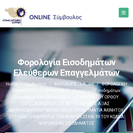
Φορολογία Εισοδημάτων
Ελεύθερων Επαγγελμάτων
Home
/
Σύμβουλος
/
ΦΟΡΟΛΟΓΙΣΤΙΚΑ_old
/
ΦΟΡΟΛΟΓΙΚΗ
ΕΝΗΜΕΡΩΣΗ
/
ΕΙΣΟΔΗΜΑ
/
Φορολογία Εισοδημάτων
Ελεύθερων Επαγγελμάτων
/
Η ΣΗΜΑΣΙΑ ΤΟΥ ΟΡΘΟΥ
ΠΡΟΣΔΙΟΡΙΣΜΟΥ ΤΗΣ ΑΝΤΙΚΕΙΜΕΝΙΚΗΣ ΑΞΙΑΣ
ΙΔΙΟΧΡΗΣΙΜΟΠΟΙΟΥΜΕΝΟΥ ΑΠΟ ΕΠΙΤΗΔΕΥΜΑΤΙΑ ΑΚΙΝΗΤΟΥ,
ΣΤΟ ΠΕΔΙΟ ΕΦΑΡΜΟΓΗΣ ΤΩΝ ΑΡΘΡΩΝ 23 ΚΑΙ 39 ΤΟΥ ΚΩΔΙΚΑ
ΦΟΡΟΛΟΓΙΑΣ ΕΙΣΟΔΗΜΑΤΟΣ