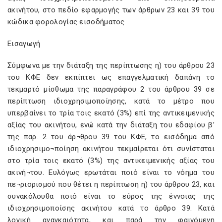
ακινήτου, στο πεδίο εφαρμογής των άρθρων 23 και 39 του
κώδικα φορολογίας εισοδήματος
Εισαγωγή
Σύμφωνα με την διάταξη της περίπτωσης η) του άρθρου 23
του ΚΦΕ δεν εκπίπτει ως επαγγελματική δαπάνη το
τεκμαρτό μίσθωμα της παραγράφου 2 του άρθρου 39 σε
περίπτωση ιδιοχρησιμοποίησης, κατά το μέτρο που
υπερβαίνει το τρία τοις εκατό (3%) επί της αντικειμενικής
αξίας του ακινήτου, ενώ κατά την διάταξη του εδαφίου β’
της παρ. 2 του άρ¬θρου 39 του ΚΦΕ, το εισόδημα από
ιδιοχρησιμο¬ποίηση ακινήτου τεκμαίρεται ότι συνίσταται
στο τρία τοις εκατό (3%) της αντικειμενικής αξίας του
ακινή¬του. Ευλόγως ερωτάται ποιό είναι το νόημα του
πε¬ριορισμού που θέτει η περίπτωση η) του άρθρου 23, και
συνακόλουθα ποιό είναι το εύρος της έννοιας της
ιδιοχρησιμοποίσης ακινήτου κατά το άρθρο 39. Κατά
λογική αναγκαιότητα, και παρά την φαινόμενη