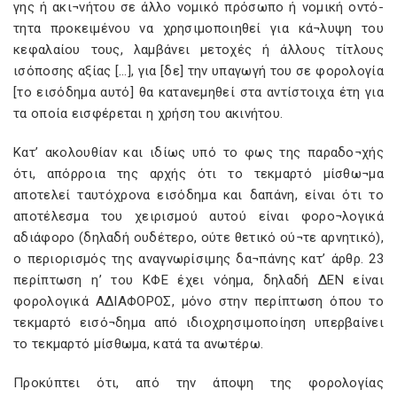
γης ή ακι¬νήτου σε άλλο νομικό πρόσωπο ή νομική οντό-
τητα προκειμένου να χρησιμοποιηθεί για κά¬λυψη του
κεφαλαίου τους, λαμβάνει μετοχές ή άλλους τίτλους
ισόποσης αξίας […], για [δε] την υπαγωγή του σε φορολογία
[το εισόδημα αυτό] θα κατανεμηθεί στα αντίστοιχα έτη για
τα οποία εισφέρεται η χρήση του ακινήτου.
Κατ’ ακολουθίαν και ιδίως υπό το φως της παραδο¬χής
ότι, απόρροια της αρχής ότι το τεκμαρτό μίσθω¬μα
αποτελεί ταυτόχρονα εισόδημα και δαπάνη, είναι ότι το
αποτέλεσμα του χειρισμού αυτού είναι φορο¬λογικά
αδιάφορο (δηλαδή ουδέτερο, ούτε θετικό ού¬τε αρνητικό),
ο περιορισμός της αναγνωρίσιμης δα¬πάνης κατ’ άρθρ. 23
περίπτωση η’ του ΚΦΕ έχει νόημα, δηλαδή ΔΕΝ είναι
φορολογικά ΑΔΙΑΦΟΡΟΣ, μόνο στην περίπτωση όπου το
τεκμαρτό εισό¬δημα από ιδιοχρησιμοποίηση υπερβαίνει
το τεκμαρτό μίσθωμα, κατά τα ανωτέρω.
Προκύπτει ότι, από την άποψη της φορολογίας