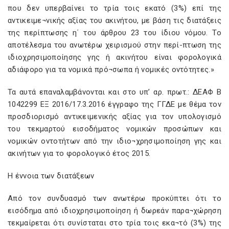
που δεν υπερβαίνει το τρία τοις εκατό (3%) επί της
αντικειμε¬νικής αξίας του ακινήτου, με βάση τις διατάξεις
της περίπτωσης η΄ του άρθρου 23 του ίδιου νόμου. Το
αποτέλεσμα του ανωτέρω χειρισμού στην περί-πτωση της
ιδιοχρησιμοποίησης γης ή ακινήτου είναι φορολογικά
αδιάφορο για τα νομικά πρό¬σωπα ή νομικές οντότητες.»
Τα αυτά επαναλαμβάνονται και στο υπ’ αρ. πρωτ.: ΔΕΑΦ Β
1042299 ΕΞ 2016/17.3.2016 έγγραφο της ΓΓΔΕ με θέμα τον
προσδιορισμό αντικειμενικής αξίας για τον υπολογισμό
του τεκμαρτού εισοδήματος νομικών προσώπων και
νομικών οντοτήτων από την ιδιο¬χρησιμοποίηση γης και
ακινήτων για το φορολογικό έτος 2015.
Η έννοια των διατάξεων
Από τον συνδυασμό των ανωτέρω προκύπτει ότι το
εισόδημα από ιδιοχρησιμοποίηση ή δωρεάν παρα¬χώρηση
τεκμαίρεται ότι συνίσταται στο τρία τοις εκα¬τό (3%) της