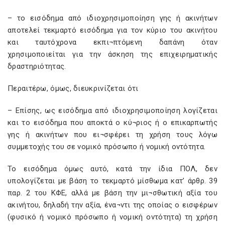
– το εισόδημα από ιδιοχρησιμοποίηση γης ή ακινήτων
αποτελεί τεκμαρτό εισόδημα για τον κύριο του ακινήτου
και ταυτόχρονα εκπι¬πτόμενη δαπάνη όταν
χρησιμοποιείται για την άσκηση της επιχειρηματικής
δραστηριότητας.
Περαιτέρω, όμως, διευκρινίζεται ότι
– Επίσης, ως εισόδημα από ιδιοχρησιμοποίηση λογίζεται
και το εισόδημα που αποκτά ο κύ¬ριος ή ο επικαρπωτής
γης ή ακινήτων που ει¬σφέρει τη χρήση τους λόγω
συμμετοχής του σε νομικό πρόσωπο ή νομική οντότητα.
Το εισόδημα όμως αυτό, κατά την ίδια ΠΟΛ, δεν
υπολογίζεται με βάση το τεκμαρτό μίσθωμα κατ’ άρθρ. 39
παρ. 2 του ΚΦΕ, αλλά με βάση την μι¬σθωτική αξία του
ακινήτου, δηλαδή την αξία, ένα¬ντι της οποίας ο εισφέρων
(φυσικό ή νομικό πρόσωπο ή νομική οντότητα) τη χρήση