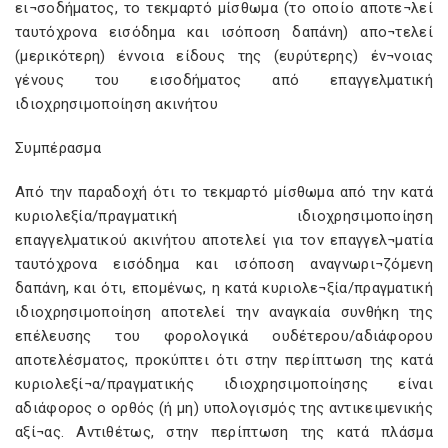
ει¬σοδήματος, το τεκμαρτό μίσθωμα (το οποίο αποτε¬λεί
ταυτόχρονα εισόδημα και ισόποση δαπάνη) απο¬τελεί
(μερικότερη) έννοια είδους της (ευρύτερης) έν¬νοιας
γένους του εισοδήματος από επαγγελματική
ιδιοχρησιμοποίηση ακινήτου
Συμπέρασμα
Από την παραδοχή ότι το τεκμαρτό μίσθωμα από την κατά
κυριολεξία/πραγματική ιδιοχρησιμοποίηση
επαγγελματικού ακινήτου αποτελεί για τον επαγγελ¬ματία
ταυτόχρονα εισόδημα και ισόποση αναγνωρι¬ζόμενη
δαπάνη, και ότι, επομένως, η κατά κυριολε¬ξία/πραγματική
ιδιοχρησιμοποίηση αποτελεί την αναγκαία συνθήκη της
επέλευσης του φορολογικά ουδέτερου/αδιάφορου
αποτελέσματος, προκύπτει ότι στην περίπτωση της κατά
κυριολεξί¬α/πραγματικής ιδιοχρησιμοποίησης είναι
αδιάφορος ο ορθός (ή μη) υπολογισμός της αντικειμενικής
αξί¬ας. Αντιθέτως, στην περίπτωση της κατά πλάσμα