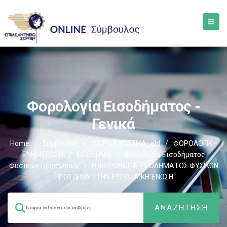
Φορολογία Εισοδήματος -
Γενικά
Home
/
Σύμβουλος
/
ΦΟΡΟΛΟΓΙΣΤΙΚΑ_old
/
ΦΟΡΟΛΟΓΙΚΗ
ΕΝΗΜΕΡΩΣΗ
/
ΕΙΣΟΔΗΜΑ
/
Φορολογία Εισοδήματος
Φυσικών Προσώπων
/
Η ΦΟΡΟΛΟΓΙΑ ΕΙΣΟΔΗΜΑΤΟΣ ΦΥΣΙΚΩΝ
ΠΡΟΣΩΠΩΝ ΣΤΗΝ ΕΥΡΩΠΑΪΚΗ ΈΝΩΣΗ