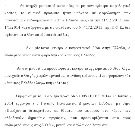
· Αν υπήρξε μεταφορά κατοικίας σε μη συνεργάσιμο φορολογικά
κράτος, το φυσικό πρόσωπο ήταν υπόχρεο σε φορολόγηση των
παγκοσμίων εισοδημάτων του στην Ελλάδα, έως και την 31/12/2013. Από
1/1/2014 και σύμφωνα με τις διατάξεις του Ν. 4172/2013 περί Κ.Φ.Ε., δεν
υφίστανται πλέον παρόμοιες διατάξεις
· Αν υφίσταται κέντρο οικογενειακού βίου στην Ελλάδα, ο
ενδιαφερόμενος είναι φορολογικός κάτοικος Ελλάδος
· Αν δεν μπορεί να προσδιοριστεί κέντρο επαγγελματικού βίου λόγω
συνεχούς αλλαγής χωρών εργασίας, ο ενδιαφερόμενος είναι φορολογικός
κάτοικος Ελλάδος λόγω υπηκοότητας
· Σύμφωνα με το με αριθμό πρωτ. Δ6Δ 1095210 ΕΞ 2014/ 25 Ιουνίου
2014 έγγραφο της Γενικής Γραμματεία Δημοσίων Εσόδων, με θέμα
«Παρέχονται διευκρινίσεις σε θέματα που αφορούν στο κύρος των
αλλοδαπών δημοσίων εγγράφων, που προσκομίζονται από τους
ενδιαφερόμενους στις Δ.Ο.Υ.», μεταξύ των άλλων ορίζεται ότι: