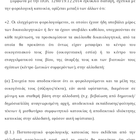
Σύμφωνα με την ΠΟΛ. 1260/19.12.2014 εγκύκλιο διαταγή, σχετικά με
την φορολογική κατοικία, ορίζεται μεταξύ των άλλων ότι:
«2. Οι ελεγχόμενοι φορολογούμενοι, οι οποίοι έχουν ήδη υποβάλει μέρος
των δικαιολογητικών ή δεν τα έχουν υποβάλει καθόλου, υποχρεούνται σε
κάθε περίπτωση, να προσκομίσουν τα ακόλουθα δικαιολογητικά, από τα
οποία θα προκύπτει ότι όντως είχαν μεταφέρει το κέντρο του
οικογενειακού τους βίου (οικογενειακή εστία) ή το κέντρο του
επαγγελματικού τους βίου, της ύπαρξής τους και των βιοτικών τους
σχέσεων (κέντρο ζωτικών συμφερόντων), στην αλλοδαπή:
(α) Στοιχεία που αποδεικνύουν ότι οι φορολογούμενοι και τα μέλη της
οικογένειάς τους (σύζυγος/τέκνα), εάν αυτά υφίστανται, διαμένουν σε
μόνιμη και σταθερή βάση στην αλλοδαπή (π.χ. βεβαίωση από δημοτική/
δημόσια/άλλη αναγνωρισμένη αρχή, αποδεικτικά εκπαίδευσης/φοίτησης
τέκνων ή μισθωτήριο συμφωνητικό κατοικίας ή αποδεικτικό ιδιόκτητης
κατοικίας στην αλλοδαπή, εφόσον αυτή υφίσταται).
(β.1.) Πιστοποιητικό φορολογικής κατοικίας που εκδίδεται από την
αλλοδαπή φορολογική αρχή, από το οποίο θα προκύπτει ότι είναι