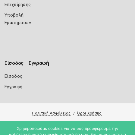
Επιχείρησης
Υποβολή
Ερωτημάτων
Είσοδος – Εγγραφή
Είσοδος
Εγγραφή
Πολιτική Ασφάλειας
Όροι Χρήσης
Copyright 2026
Knowledge A.E.
Χρησιμοποιούμε cookies για να σας προσφέρουμε την
καλύτερη δυνατή εμπειρία στη σελίδα μας. Εάν συνεχίσετε να