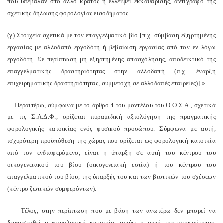
που υπέβαλαν στο άλλο κράτος ή ελλείψει εκκαθάρισης, αντίγραφο της
σχετικής δήλωσης φορολογίας εισοδήματος
(γ) Στοιχεία σχετικά με τον επαγγελματικό βίο [π.χ. σύμβαση εξηρτημένης
εργασίας με αλλοδαπό εργοδότη ή βεβαίωση εργασίας από τον εν λόγω
εργοδότη. Σε περίπτωση μη εξηρτημένης απασχόλησης, αποδεικτικό της
επαγγελματικής δραστηριότητας στην αλλοδαπή (π.χ. έναρξη
επιχειρηματικής δραστηριότητας, συμμετοχή σε αλλοδαπές εταιρείες)].»
Περαιτέρω, σύμφωνα με το άρθρο 4 του μοντέλου του Ο.Ο.Σ.Α., σχετικά
με τις Σ.Α.Δ.Φ., ορίζεται πυραμιδική αξιολόγηση της πραγματικής
φορολογικής κατοικίας ενός φυσικού προσώπου. Σύμφωνα με αυτή,
ισχυρότερη προϋπόθεση της χώρας που ορίζεται ως φορολογική κατοικία
από τον ενδιαφερόμενο, είναι η ύπαρξη σε αυτή του κέντρου του
οικογενειακού του βίου (οικογενειακή εστία) ή του κέντρου του
επαγγελματικού του βίου, της ύπαρξής του και των βιοτικών του σχέσεων
(κέντρο ζωτικών συμφερόντων).
Τέλος, στην περίπτωση που με βάση των ανωτέρω δεν μπορεί να
διαπιστωθεί η φορολογική κατοικία, ισχύει η αρχή της υπηκοότητας.