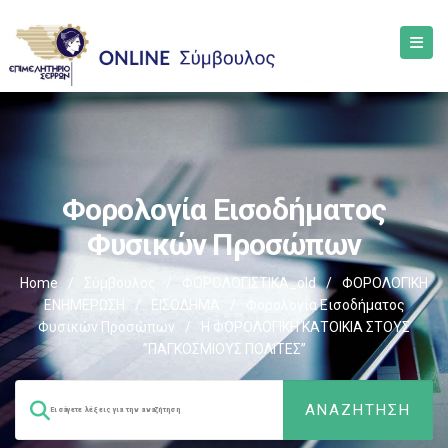
Φορολογία Εισοδήματος
Φυσικών Προσώπων
Home
/
Σύμβουλος
/
ΦΟΡΟΛΟΓΙΣΤΙΚΑ_old
/
ΦΟΡΟΛΟΓΙΚΗ
ΕΝΗΜΕΡΩΣΗ
/
ΕΙΣΟΔΗΜΑ
/
Φορολογία Εισοδήματος
Φυσικών Προσώπων
/
Η ΦΟΡΟΛΟΓΙΚΗ ΚΑΤΟΙΚΙΑ ΣΤΟΥΣ
”ΠΑΓΚΟΣΜΙΟΥΣ ΠΟΛΙΤΕΣ”