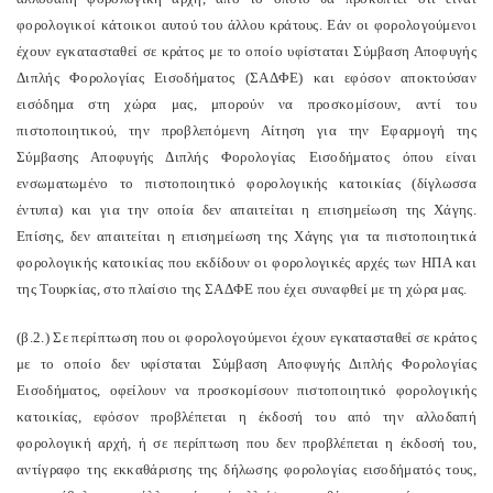
φορολογικοί κάτοικοι αυτού του άλλου κράτους. Εάν οι φορολογούμενοι
έχουν εγκατασταθεί σε κράτος με το οποίο υφίσταται Σύμβαση Αποφυγής
Διπλής Φορολογίας Εισοδήματος (ΣΑΔΦΕ) και εφόσον αποκτούσαν
εισόδημα στη χώρα μας, μπορούν να προσκομίσουν, αντί του
πιστοποιητικού, την προβλεπόμενη Αίτηση για την Εφαρμογή της
Σύμβασης Αποφυγής Διπλής Φορολογίας Εισοδήματος όπου είναι
ενσωματωμένο το πιστοποιητικό φορολογικής κατοικίας (δίγλωσσα
έντυπα) και για την οποία δεν απαιτείται η επισημείωση της Χάγης.
Επίσης, δεν απαιτείται η επισημείωση της Χάγης για τα πιστοποιητικά
φορολογικής κατοικίας που εκδίδουν οι φορολογικές αρχές των ΗΠΑ και
της Τουρκίας, στο πλαίσιο της ΣΑΔΦΕ που έχει συναφθεί με τη χώρα μας.
(β.2.) Σε περίπτωση που οι φορολογούμενοι έχουν εγκατασταθεί σε κράτος
με το οποίο δεν υφίσταται Σύμβαση Αποφυγής Διπλής Φορολογίας
Εισοδήματος, οφείλουν να προσκομίσουν πιστοποιητικό φορολογικής
κατοικίας, εφόσον προβλέπεται η έκδοσή του από την αλλοδαπή
φορολογική αρχή, ή σε περίπτωση που δεν προβλέπεται η έκδοσή του,
αντίγραφο της εκκαθάρισης της δήλωσης φορολογίας εισοδήματός τους,