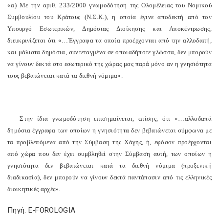
«α) Με την αριθ. 233/2000 γνωμοδότηση της Ολομέλειας του Νομικού
Συμβουλίου του Κράτους (Ν.Σ.Κ.), η οποία έγινε αποδεκτή από τον
Υπουργό Εσωτερικών, Δημόσιας Διοίκησης και Αποκέντρωσης,
διευκρινίζεται ότι «…Έγγραφα τα οποία προέρχονται από την αλλοδαπή,
και μάλιστα δημόσια, συντεταγμένα σε οποιαδήποτε γλώσσα, δεν μπορούν
να γίνουν δεκτά στο εσωτερικό της χώρας μας παρά μόνο αν η γνησιότητα
τους βεβαιώνεται κατά τα διεθνή νόμιμα».
Στην ίδια γνωμοδότηση επισημαίνεται, επίσης, ότι «…αλλοδαπά
δημόσια έγγραφα των οποίων η γνησιότητα δεν βεβαιώνεται σύμφωνα με
τα προβλεπόμενα από την Σύμβαση της Χάγης, ή, εφόσον προέρχονται
από χώρα που δεν έχει συμβληθεί στην Σύμβαση αυτή, των οποίων η
γνησιότητα δεν βεβαιώνεται κατά τα διεθνή νόμιμα (προξενική
διαδικασία), δεν μπορούν να γίνουν δεκτά παντάπασιν από τις ελληνικές
διοικητικές αρχές».
Πηγή: E-FOROLOGIA