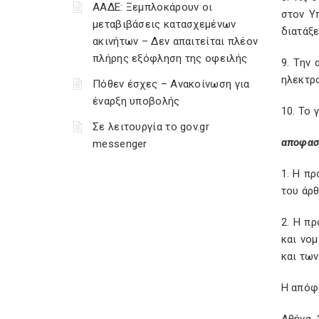
ΑΑΔΕ: Ξεμπλοκάρουν οι
στον Υ
μεταβιβάσεις κατασχεμένων
διατάξ
ακινήτων – Δεν απαιτείται πλέον
πλήρης εξόφληση της οφειλής
9. Την
ηλεκτρ
Πόθεν έσχες – Ανακοίνωση για
έναρξη υποβολής
10. Το 
Σε λειτουργία το gov.gr
αποφασ
messenger
1. Η π
του άρθ
2. Η π
και νο
και των
Η απόφ