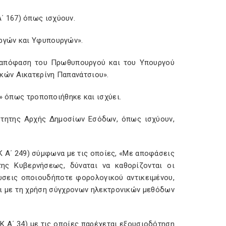
 Α΄ 167) όπως ισχύουν.
ργών και Υφυπουργών».
16) απόφαση του Πρωθυπουργού και του Υπουργού
κών Αικατερίνη Παπανάτσιου».
ν» όπως τροποποιήθηκε και ισχύει.
ξάρτητης Αρχής Δημοσίων Εσόδων, όπως ισχύουν,
ΕΚ Α΄ 249) σύμφωνα με τις οποίες, «Με αποφάσεις
ης Κυβερνήσεως, δύναται να καθορίζονται οι
λώσεις οποιουδήποτε φορολογικού αντικειμένου,
αι με τη χρήση σύγχρονων ηλεκτρονικών μεθόδων
ΕΚ Α΄ 34) με τις οποίες παρέχεται εξουσιοδότηση