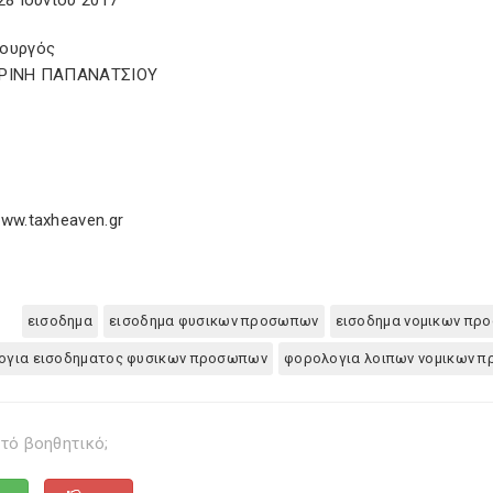
28 Ιουνίου 2017
ουργός
ΕΡΙΝΗ ΠΑΠΑΝΑΤΣΙΟΥ
ww.taxheaven.gr
εισοδημα
εισοδημα φυσικων προσωπων
εισοδημα νομικων πρ
ογια εισοδηματος φυσικων προσωπων
φορολογια λοιπων νομικων 
τό βοηθητικό;