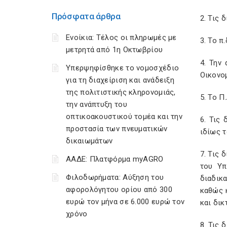
Πρόσφατα άρθρα
2. Τις 
Ενοίκια: Τέλος οι πληρωμές με
3. Το π
μετρητά από 1η Οκτωβρίου
4. Την
Υπερψηφίσθηκε το νομοσχέδιο
Οικονο
για τη διαχείριση και ανάδειξη
της πολιτιστικής κληρονομιάς,
5. Το Π
την ανάπτυξη του
οπτικοακουστικού τομέα και την
6. Τις
προστασία των πνευματικών
ιδίως τ
δικαιωμάτων
7. Τις 
ΑΑΔΕ: Πλατφόρμα myAGRO
του Υπ
Φιλοδωρήματα: Αύξηση του
διαδικ
αφορολόγητου ορίου από 300
καθώς 
ευρώ τον μήνα σε 6.000 ευρώ τον
και δι
χρόνο
8. Τις 