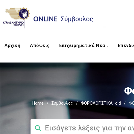
Αρχική
Απόψεις
Επιχειρηματικά Νέα
Επενδυ
Φ
Home
/
Σύμβουλος
/
ΦΟΡΟΛΟΓΙΣΤΙΚΑ_old
/
ΦΟ