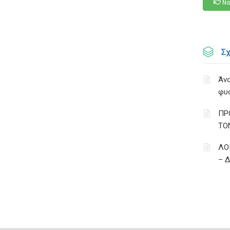
Να
Σ
Άνο
φυ
ΠΡ
ΤΟ
ΛΟ
– 