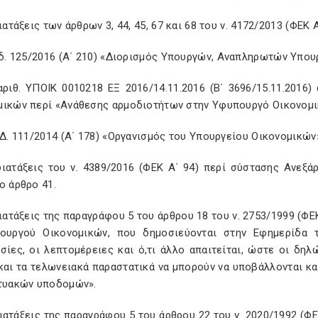
διατάξεις των άρθρων 3, 44, 45, 67 και 68 του ν. 4172/2013 (ΦΕΚ
.δ. 125/2016 (A
΄ 210) «Διορισμός Υπουργών, Αναπληρωτών Υπου
 αριθ. ΥΠΟΙΚ 0010218 ΕΞ 2016/14.11.2016 (Β΄ 3696/15.11.20
μικών περί «Ανάθεσης αρμοδιοτήτων στην Υφυπουργό Οικονομι
.Δ. 111/2014 (Α΄ 178) «Οργανισμός του Υπουργείου Οικονομικώ
 διατάξεις του ν. 4389/2016 (ΦΕΚ Α΄ 94) περί σύστασης Ανε
ο άρθρο 41.
διατάξεις της παραγράφου 5 του άρθρου 18 του ν. 2753/1999 (Φ
ουργού Οικονομικών, που δημοσιεύονται στην Εφημερίδα τ
ασίες, οι λεπτομέρειες και ό,τι άλλο απαιτείται, ώστε οι δη
και τα τελωνειακά παραστατικά να μπορούν να υποβάλλονται κ
κτυακών υποδομών».
διατάξεις της παραγράφου 5 του άρθρου 22 του ν. 2020/1992 (Φ