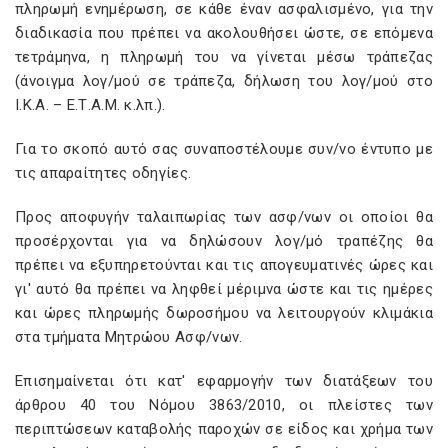
πληρωμή ενημέρωση, σε κάθε έναν ασφαλισμένο, για την
διαδικασία που πρέπει να ακολουθήσει ώστε, σε επόμενα
τετράμηνα, η πληρωμή του να γίνεται μέσω τράπεζας
(άνοιγμα λογ/μού σε τράπεζα, δήλωση του λογ/μού στο
Ι.Κ.Α. – Ε.Τ.A.M. κ.λπ.).
Για το σκοπό αυτό σας συναποστέλουμε συν/νο έντυπο με
τις απαραίτητες οδηγίες.
Προς αποφυγήν ταλαιπωρίας των ασφ/νων οι οποίοι θα
προσέρχονται για να δηλώσουν λογ/μό τραπέζης θα
πρέπει να εξυπηρετούνται και τις απογευματινές ώρες και
γι' αυτό θα πρέπει να ληφθεί μέριμνα ώστε και τις ημέρες
και ώρες πληρωμής δωροσήμου να λειτουργούν κλιμάκια
στα τμήματα Μητρώου Ασφ/νων.
Επισημαίνεται ότι κατ' εφαρμογήν των διατάξεων του
άρθρου 40 του Νόμου 3863/2010, οι πλείστες των
περιπτώσεων καταβολής παροχών σε είδος και χρήμα των