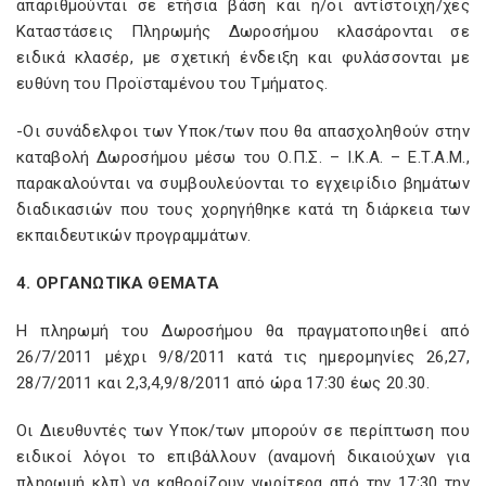
απαριθμούνται σε ετήσια βάση και η/οι αντίστοιχη/χες
Καταστάσεις Πληρωμής Δωροσήμου κλασάρονται σε
ειδικά κλασέρ, με σχετική ένδειξη και φυλάσσονται με
ευθύνη του Προϊσταμένου του Τμήματος.
-Οι συνάδελφοι των Υποκ/των που θα απασχοληθούν στην
καταβολή Δωροσήμου μέσω του Ο.Π.Σ. – Ι.Κ.Α. – Ε.Τ.Α.Μ.,
παρακαλούνται να συμβουλεύονται το εγχειρίδιο βημάτων
διαδικασιών που τους χορηγήθηκε κατά τη διάρκεια των
εκπαιδευτικών προγραμμάτων.
4. ΟΡΓΑΝΩΤΙΚΑ ΘΕΜΑΤΑ
Η πληρωμή του Δωροσήμου θα πραγματοποιηθεί από
26/7/2011 μέχρι 9/8/2011 κατά τις ημερομηνίες 26,27,
28/7/2011 και 2,3,4,9/8/2011 από ώρα 17:30 έως 20.30.
Οι Διευθυντές των Υποκ/των μπορούν σε περίπτωση που
ειδικοί λόγοι το επιβάλλουν (αναμονή δικαιούχων για
πληρωμή κλπ) να καθορίζουν νωρίτερα από την 17:30 την