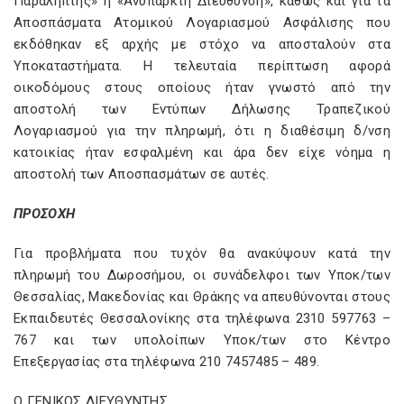
Παραλήπτης» ή «Ανύπαρκτη Διεύθυνση», καθώς και για τα
Αποσπάσματα Ατομικού Λογαριασμού Ασφάλισης που
εκδόθηκαν εξ αρχής με στόχο να αποσταλούν στα
Υποκαταστήματα. Η τελευταία περίπτωση αφορά
οικοδόμους στους οποίους ήταν γνωστό από την
αποστολή των Εντύπων Δήλωσης Τραπεζικού
Λογαριασμού για την πληρωμή, ότι η διαθέσιμη δ/νση
κατοικίας ήταν εσφαλμένη και άρα δεν είχε νόημα η
αποστολή των Αποσπασμάτων σε αυτές.
ΠΡΟΣΟΧΗ
Για προβλήματα που τυχόν θα ανακύψουν κατά την
πληρωμή του Δωροσήμου, οι συνάδελφοι των Υποκ/των
Θεσσαλίας, Μακεδονίας και Θράκης να απευθύνονται στους
Εκπαιδευτές Θεσσαλονίκης στα τηλέφωνα 2310 597763 –
767 και των υπολοίπων Υποκ/των στο Κέντρο
Επεξεργασίας στα τηλέφωνα 210 7457485 – 489.
Ο ΓΕΝΙΚΟΣ ΔΙΕΥΘΥΝΤΗΣ