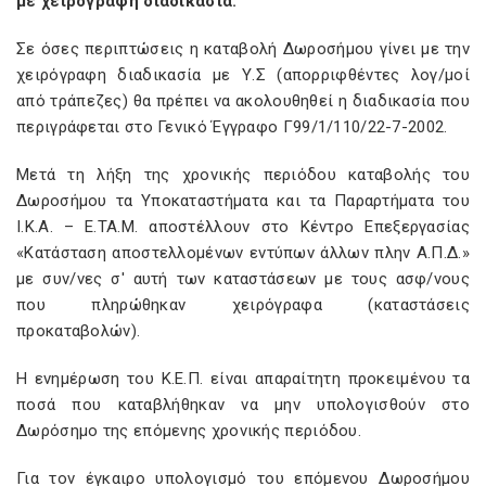
με χειρόγραφη διαδικασία.
Σε όσες περιπτώσεις η καταβολή Δωροσήμου γίνει με την
χειρόγραφη διαδικασία με Υ.Σ (απορριφθέντες λογ/μοί
από τράπεζες) θα πρέπει να ακολουθηθεί η διαδικασία που
περιγράφεται στο Γενικό Έγγραφο Γ99/1/110/22-7-2002.
Μετά τη λήξη της χρονικής περιόδου καταβολής του
Δωροσήμου τα Υποκαταστήματα και τα Παραρτήματα του
Ι.Κ.Α. – Ε.ΤΑ.Μ. αποστέλλουν στο Κέντρο Επεξεργασίας
«Κατάσταση αποστελλομένων εντύπων άλλων πλην Α.Π.Δ.»
με συν/νες σ' αυτή των καταστάσεων με τους ασφ/νους
που πληρώθηκαν χειρόγραφα (καταστάσεις
προκαταβολών).
Η ενημέρωση του Κ.Ε.Π. είναι απαραίτητη προκειμένου τα
ποσά που καταβλήθηκαν να μην υπολογισθούν στο
Δωρόσημο της επόμενης χρονικής περιόδου.
Για τον έγκαιρο υπολογισμό του επόμενου Δωροσήμου