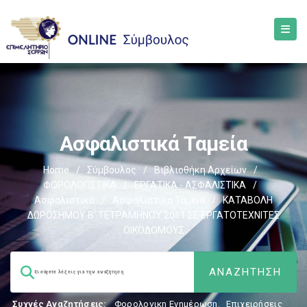
Ασφαλιστικά Ταμεία
Home
/
Σύμβουλος
/
Βιβλιοθήκη Αρχείων
/
ΦΟΡΟΛΟΓΙΣΤΙΚΑ
/
ΕΡΓΑΤΙΚΑ - ΑΣΦΑΛΙΣΤΙΚΑ
/
Ασφαλιστικά
/
Ασφαλιστικά Ταμεία
/
ΚΑΤΑΒΟΛΗ
ΔΩΡΟΣΗΜΟΥ Β’ ΤΕΤΡΑΜΗΝΟΥ 2011 ΣΕ ΕΡΓΑΤΟΤΕΧΝΙΤΕΣ
ΟΙΚΟΔΟΜΟΥΣ
Συχνές Αναζητήσεις:
Φορολογικη Ενημέρωση
,
Επιχειρήσεις