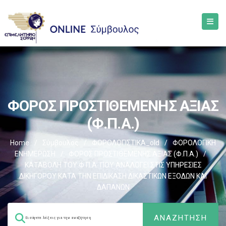
ΦΟΡΟΣ ΠΡΟΣΤΙΘΕΜΕΝΗΣ ΑΞΙΑΣ
(Φ.Π.Α.)
Home
/
Σύμβουλος
/
ΦΟΡΟΛΟΓΙΣΤΙΚΑ_old
/
ΦΟΡΟΛΟΓΙΚΗ
ΕΝΗΜΕΡΩΣΗ
/
ΦΟΡΟΣ ΠΡΟΣΤΙΘΕΜΕΝΗΣ ΑΞΙΑΣ (Φ.Π.Α.)
/
ΚΑΤΑΒΟΛΗ ΤΟΥ Φ.Π.Α. ΠΟΥ ΑΝΑΛΟΓΕΙ ΣΤΙΣ ΥΠΗΡΕΣΙΕΣ
ΔΙΚΗΓΟΡΟΥ ΚΑΤΑ ΤΗΝ ΕΠΙΔΙΚΑΣΗ ΔΙΚΑΣΤΙΚΩΝ ΕΞΟΔΩΝ ΚΑΙ
ΔΑΠΑΝΩΝ