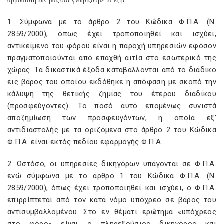
αρμοδιοτήτων μας σας γνωρίζουμε τα εξής:
1. Σύμφωνα με το άρθρο 2 του Κώδικα Φ.Π.Α. (Ν.
2859/2000), όπως έχει τροποποιηθεί και ισχύει,
αντικείμενο του φόρου είναι η παροχή υπηρεσιών εφόσον
πραγματοποιούνται από επαχθή αιτία στο εσωτερικό της
χώρας. Τα δικαστικά έξοδα καταβάλλονται από το διάδικο
εις βάρος του οποίου εκδόθηκε η απόφαση με σκοπό την
κάλυψη της θετικής ζημίας του έτερου διαδίκου
(προσφεύγοντες). Το ποσό αυτό επομένως συνιστά
αποζημίωση των προσφευγόντων, η οποία εξ’
αντιδιαστολής με τα οριζόμενα στο άρθρο 2 του Κώδικα
Φ.Π.Α. είναι εκτός πεδίου εφαρμογής Φ.Π.Α..
2. Ωστόσο, οι υπηρεσίες δικηγόρων υπάγονται σε Φ.Π.Α.
ενώ σύμφωνα με το άρθρο 1 του Κώδικα Φ.Π.Α. (Ν.
2859/2000), όπως έχει τροποποιηθεί και ισχύει, ο Φ.Π.Α.
επιρρίπτεται από τον κατά νόμο υπόχρεο σε βάρος του
αντισυμβαλλομένου. Στο εν θέματι ερώτημα «υπόχρεος