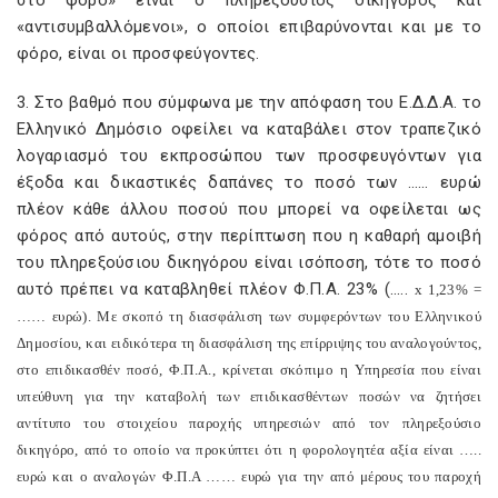
στο φόρο» είναι ο πληρεξούσιος δικηγόρος και
«αντισυμβαλλόμενοι», ο οποίοι επιβαρύνονται και με το
φόρο, είναι οι προσφεύγοντες.
3. Στο βαθμό που σύμφωνα με την απόφαση του Ε.Δ.Δ.Α. το
Ελληνικό Δημόσιο οφείλει να καταβάλει στον τραπεζικό
λογαριασμό του εκπροσώπου των προσφευγόντων για
έξοδα και δικαστικές δαπάνες το ποσό των …… ευρώ
πλέον κάθε άλλου ποσού που μπορεί να οφείλεται ως
φόρος από αυτούς, στην περίπτωση που η καθαρή αμοιβή
του πληρεξούσιου δικηγόρου είναι ισόποση, τότε το ποσό
αυτό πρέπει να καταβληθεί πλέον Φ.Π.Α. 23% (…..
x
1,23% =
…… ευρώ). Με σκοπό τη διασφάλιση των συμφερόντων του Ελληνικού
Δημοσίου, και ειδικότερα τη διασφάλιση της επίρριψης του αναλογούντος,
στο επιδικασθέν ποσό, Φ.Π.Α., κρίνεται σκόπιμο η Υπηρεσία που είναι
υπεύθυνη για την καταβολή των επιδικασθέντων ποσών να ζητήσει
αντίτυπο του στοιχείου παροχής υπηρεσιών από τον πληρεξούσιο
δικηγόρο, από το οποίο να προκύπτει ότι η φορολογητέα αξία είναι …..
ευρώ και ο αναλογών Φ.Π.Α …… ευρώ για την από μέρους του παροχή