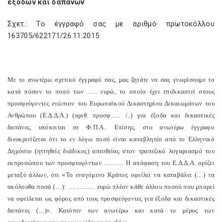
εξόδων και δαπανών
Σχετ.: Το έγγραφό σας με αριθμό πρωτοκόλλου
163705/622171/26.11.2015
Με το ανωτέρω σχετικό έγγραφό σας, μας ζητάτε να σας γνωρίσουμε το
κατά πόσον το ποσό των ….. ευρώ, το οποίο έχει επιδικαστεί στους
προσφεύγοντες ενώπιον του Ευρωπαϊκού Δικαστηρίου Δικαιωμάτων του
Ανθρώπου (Ε.Δ.Δ.Α.) (αριθ. προσφ….. /..) για έξοδα και δικαστικές
δαπάνες, υπόκειται σε Φ.Π.Α.. Επίσης, στο ανωτέρω έγγραφο
διευκρινίζεται ότι το εν λόγω ποσό είναι καταβλητέο από το Ελληνικό
Δημόσιο (ηττηθείς διάδικος) απευθείας στον τραπεζικό λογαριασμό του
εκπροσώπου των προσφευγόντων ……… Η απόφαση του Ε.Δ.Δ.Α. ορίζει
μεταξύ άλλων, ότι «Το εναγόμενο Κράτος οφείλει να καταβάλει (…) τα
ακόλουθα ποσά (…): … ……..
ευρώ πλέον κάθε άλλου ποσού που μπορεί
να οφείλεται ως φόρος από τους προσφεύγοντες για έξοδα και δικαστικές
δαπάνες (…)». Κατόπιν των ανωτέρω και κατά το μέρος των