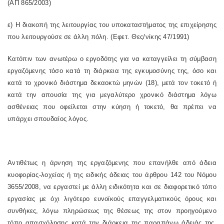
(ΑΠ 865/2003)
ε) Η διακοπή της λειτουργίας του υποκαταστήματος της επιχείρησης
που λειτουργούσε σε άλλη πόλη. (Εφετ. Θες/νίκης 47/1991)
Κατόπιν των ανωτέρω ο εργοδότης για να καταγγείλει τη σύμβαση
εργαζόμενης τόσο κατά τη διάρκεια της εγκυμοσύνης της, όσο και
κατά το χρονικό διάστημα δεκαοκτώ μηνών (18), μετά τον τοκετό ή
κατά την απουσία της για μεγαλύτερο χρονικό διάστημα λόγω
ασθένειας που οφείλεται στην κύηση ή τοκετό, θα πρέπει να
υπάρχει σπουδαίος λόγος.
Αντιθέτως η άρνηση της εργαζόμενης που επανήλθε από άδεια
κυοφορίας-λοχείας ή της ειδικής άδειας του άρθρου 142 του Νόμου
3655/2008, να εργαστεί με άλλη ειδικότητα και σε διαφορετικό τόπο
εργασίας με όχι λιγότερο ευνοϊκούς επαγγελματικούς όρους και
συνθήκες, λόγω πληρώσεως της θέσεως της στον προηγούμενο
τόπο απασχόλησης κατά την διάρκεια της παραπάνω άδειάς της,