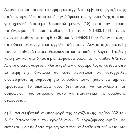
Απαγορεύεται και είναι άκυρη η καταγγελία σύμβασης εργαζόμενης
από τον εργοδότη τόσο κατά την διάρκεια της εγκυμοσύνης όσο και
για χρονικό διάστημα δεκαοκτώ μηνών (18) μετά τον τοκετό,
παράγραφος 1 του άρθρου 15 του Ν.1483/1984 όπως
αντικαταστάθηκε με το άρθρο 36 του Ν.3996/2011, εκτός αν υπάρχει
σπουδαίος λόγος για καταγγελία σύμβασης. Δεν υπάρχει διάταξη
που να καθορίζει ποιοι θεωρούνται ως σπουδαίοι λόγοι. Η τελική
κρίση ανήκει στο δικαστήριο. Σύμφωνα όμως, με το άρθρο 672 του
Α.Κ το οποίο αναφέρει: «Καταγγελία για σοβαρό λόγο. Καθένα από
τα μέρη έχει δικαίωμα σε κάθε περίπτωση να καταγγείλει
οποτεδήποτε τη σύμβαση για σπουδαίο λόγο, χωρίς να τηρήσει
προθεσμία. Το δικαίωμα αυτό δεν μπορεί να αποκλειστεί με
συμφωνία.», ως σπουδαίοι λόγοι για καταγγελία της σύμβασης
θεωρούνται:
α) Η αντισυμβατική συμπεριφορά της εργαζόμενης. Άρθρο 652 του
Α.Κ.: Υποχρεώσεις του εργαζόμενου. Ο εργαζόμενος οφείλει να
εκτελέσει με επιμέλεια την εργασία που ανέλαβε και ευθύνεται για