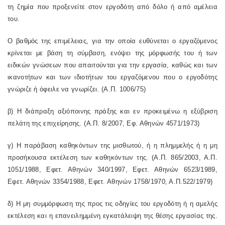
τη ζημία που προξενείτε στον εργοδότη από δόλο ή από αμέλεια
του.
Ο βαθμός της επιμέλειας, για την οποία ευθύνεται ο εργαζόμενος
κρίνεται με βάση τη σύμβαση, ενόψει της μόρφωσής του ή των
ειδικών γνώσεων που απαιτούνται για την εργασία, καθώς και των
ικανοτήτων και των ιδιοτήτων του εργαζόμενου που ο εργοδότης
γνώριζε ή όφειλε να γνωρίζει. (Α.Π. 1006/75)
β) Η διάπραξη αξιόποινης πράξης και εν προκειμένω η εξύβριση
πελάτη της επιχείρησης. (Α.Π. 8/2007, Εφ. Αθηνών 4571/1973)
γ) Η παράβαση καθηκόντων της μισθωτού, ή η πλημμελής ή η μη
προσήκουσα εκτέλεση των καθηκόντων της. (Α.Π. 865/2003, Α.Π.
1051/1988, Εφετ. Αθηνών 340/1997, Εφετ. Αθηνών 6523/1989,
Εφετ. Αθηνών 3354/1988, Εφετ. Αθηνών 1758/1970, Α.Π.522/1979)
δ) Η μη συμμόρφωση της προς τις οδηγίες του εργοδότη ή η αμελής
εκτέλεση και η επανειλημμένη εγκατάλειψη της θέσης εργασίας της.