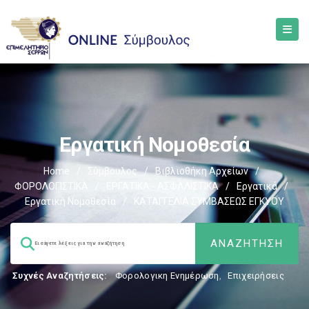
Εργατική Νομοθεσία
Home
/
Σύμβουλος
/
Βιβλιοθήκη Αρχείων
/
ΦΟΡΟΛΟΓΙΣΤΙΚΑ
/
ΕΡΓΑΤΙΚΑ - ΑΣΦΑΛΙΣΤΙΚΑ
/
Εργατικά
/
Εργατική Νομοθεσία
/
ΚΑΤΑΓΓΕΛΙΑ ΣΥΜΒΑΣΕΩΣ ΕΓΚΥΟΥ
Συχνές Αναζητήσεις:
Φορολογικη Ενημέρωση
,
Επιχειρήσεις