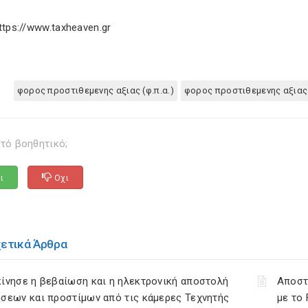
ttps://www.taxheaven.gr
φορος προστιθεμενης αξιας (φ.π.α.)
φορος προστιθεμενης αξιας
τό βοηθητικό;
ι
Οχι
χετικά Άρθρα
ίνησε η βεβαίωση και η ηλεκτρονική αποστολή
Αποστ
σεων και προστίμων από τις κάμερες Τεχνητής
με το 