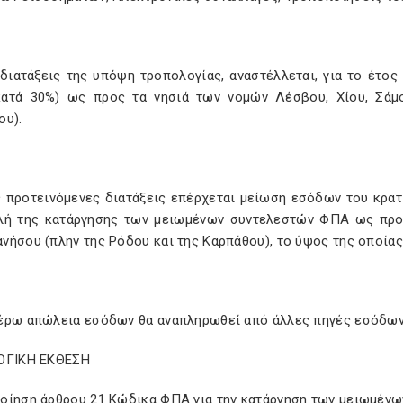
 διατάξεις της υπόψη τροπολογίας, αναστέλλεται, για το έτο
ατά 30%) ως προς τα νησιά των νομών Λέσβου, Χίου, Σάμ
ου).
ς προτεινόμενες διατάξεις επέρχεται μείωση εσόδων του κρατι
λή της κατάργησης των μειωμένων συντελεστών ΦΠΑ ως προς
ήσου (πλην της Ρόδου και της Καρπάθου), το ύψος της οποίας 
έρω απώλεια εσόδων θα αναπληρωθεί από άλλες πηγές εσόδω
ΟΓΙΚΗ ΕΚΘΕΣΗ
οίηση άρθρου 21 Κώδικα ΦΠΑ για την κατάργηση των μειωμένω