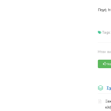
Πηγή: h
Tags:
Ηταν αυ
Να
Σ
Ξεκ
κλή