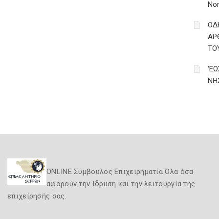
Νο
ΟΔ
ΑΡ
ΤΟ
‘Ε
ΝΗ
ONLINE Σύμβουλος Επιχειρηματία Όλα όσα
αφορούν την ίδρυση και την λειτουργία της
επιχείρησής σας.