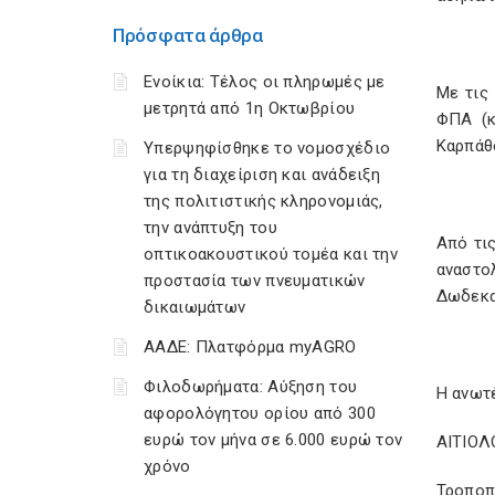
Πρόσφατα άρθρα
Ενοίκια: Τέλος οι πληρωμές με
Με τις
μετρητά από 1η Οκτωβρίου
ΦΠΑ (κ
Καρπάθ
Υπερψηφίσθηκε το νομοσχέδιο
για τη διαχείριση και ανάδειξη
της πολιτιστικής κληρονομιάς,
την ανάπτυξη του
Από τι
οπτικοακουστικού τομέα και την
αναστο
προστασία των πνευματικών
Δωδεκαν
δικαιωμάτων
ΑΑΔΕ: Πλατφόρμα myAGRO
Φιλοδωρήματα: Αύξηση του
Η ανωτ
αφορολόγητου ορίου από 300
ευρώ τον μήνα σε 6.000 ευρώ τον
ΑΙΤΙΟΛ
χρόνο
Τροποπ