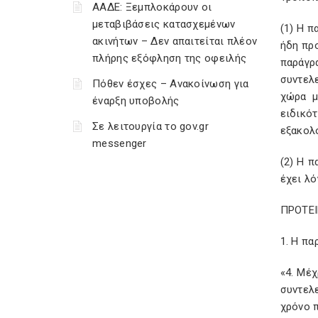
ΑΑΔΕ: Ξεμπλοκάρουν οι
μεταβιβάσεις κατασχεμένων
(1) Η π
ακινήτων – Δεν απαιτείται πλέον
ήδη πρ
πλήρης εξόφληση της οφειλής
παράγρ
συντελ
Πόθεν έσχες – Ανακοίνωση για
χώρα μ
έναρξη υποβολής
ειδικό
Σε λειτουργία το gov.gr
εξακολ
messenger
(2) Η 
έχει λό
ΠΡΟΤΕΙ
1. Η πα
«4. Μέχ
συντελ
χρόνο π