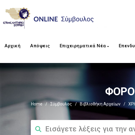
Αρχική
Απόψεις
Επιχειρηματικά Νέα
Επενδυ
ΦΟΡΟΣ
Home
/
Σύμβουλος
/
Βιβλιοθήκη Αρχείων
/
ΧΡ