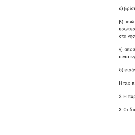
α) βρίσ
β) πωλ
εσωτερ
στα νησ
γ) απο
είναι ε
δ) εισά
Η πιο π
2. Η πα
3. Οι δ