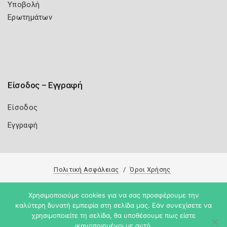
Υποβολή
Ερωτημάτων
Είσοδος – Εγγραφή
Είσοδος
Εγγραφή
Πολιτική Ασφάλειας
Όροι Χρήσης
Copyright 2026
Knowledge A.E.
Χρησιμοποιούμε cookies για να σας προσφέρουμε την
καλύτερη δυνατή εμπειρία στη σελίδα μας. Εάν συνεχίσετε να
χρησιμοποιείτε τη σελίδα, θα υποθέσουμε πως είστε
ικανοποιημένοι με αυτό.