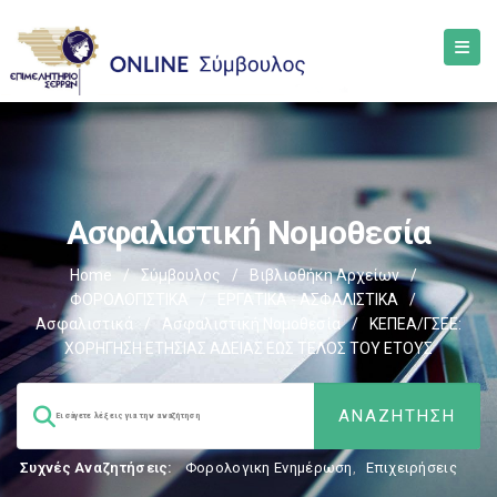
Ασφαλιστική Νομοθεσία
Home
/
Σύμβουλος
/
Βιβλιοθήκη Αρχείων
/
ΦΟΡΟΛΟΓΙΣΤΙΚΑ
/
ΕΡΓΑΤΙΚΑ - ΑΣΦΑΛΙΣΤΙΚΑ
/
Ασφαλιστικά
/
Ασφαλιστική Νομοθεσία
/
ΚΕΠΕΑ/ΓΣΕΕ:
ΧΟΡΗΓΗΣΗ ΕΤΗΣΙΑΣ ΑΔΕΙΑΣ ΕΩΣ ΤΕΛΟΣ ΤΟΥ ΕΤΟΥΣ
Συχνές Αναζητήσεις:
Φορολογικη Ενημέρωση
,
Επιχειρήσεις