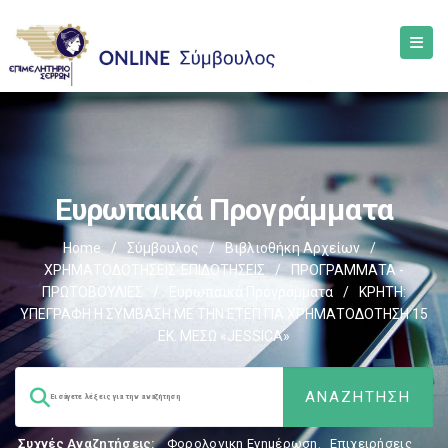
Ευρωπαικά Προγράμματα
Home
/
Σύμβουλος
/
Βιβλιοθήκη Αρχείων
/
ΧΡΗΜΑΤΟΔΟΤΗΣΕΙΣ-ΕΠΙΔΟΤΗΣΕΙΣ
/
ΠΡΟΓΡΑΜΜΑΤΑ -
ΠΡΩΤΟΒΟΥΛΙΕΣ
/
Ευρωπαικά Προγράμματα
/
ΚΡΗΤΗ:
ΥΠΕΓΡΑΦΗ Η ΣΥΜΒΑΣΗ ΜΕ ΤΗΝ ΕΤΕΠ ΓΙΑ ΧΡΗΜΑΤΟΔΟΤΗΣΗ 15
ΕΚ. ΜΕΣΩ «JESSICA»
Συχνές Αναζητήσεις:
Φορολογικη Ενημέρωση
,
Επιχειρήσεις