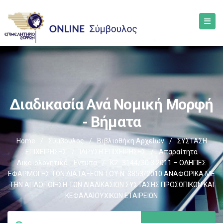
Διαδικασία Ανά Νομική Μορφή
- Βήματα
Home
/
Σύμβουλος
/
Βιβλιοθήκη Αρχείων
/
ΣΥΣΤΑΣΗ
ΕΠΙΧΕΙΡΗΣΗΣ
/
ΙΔΡΥΣΗ ΕΠΙΧΕΙΡΗΣΗΣ
/
Απαραίτητα
Δικαιολογητικά - Έντυπα
/
Κ2- 3144/30.3.2011 – ΟΔΗΓΙΕΣ
ΕΦΑΡΜΟΓΗΣ ΤΩΝ ΔΙΑΤΑΞΕΩΝ ΤΟΥ Ν. 3853/2010 ΑΝΑΦΟΡΙΚΑ ΜΕ
ΤΗΝ ΑΠΛΟΠΟΙΗΣΗ ΤΩΝ ΔΙΑΔΙΚΑΣΙΩΝ ΣΥΣΤΑΣΗΣ ΠΡΟΣΩΠΙΚΩΝ ΚΑΙ
ΚΕΦΑΛΑΙΟΥΧΙΚΩΝ ΕΤΑΙΡΕΙΩΝ