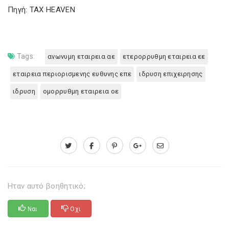
Πηγή: TAX HEAVEN
Tags:
ανωνυμη εταιρεια αε
ετερορρυθμη εταιρεια εε
εταιρεια περιορισμενης ευθυνης επε
ιδρυση επιχειρησης
ιδρυση
ομορρυθμη εταιρεια οε
Ηταν αυτό βοηθητικό;
Ναι
Οχι