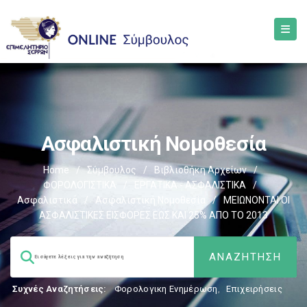
Ασφαλιστική Νομοθεσία
Home
/
Σύμβουλος
/
Βιβλιοθήκη Αρχείων
/
ΦΟΡΟΛΟΓΙΣΤΙΚΑ
/
ΕΡΓΑΤΙΚΑ - ΑΣΦΑΛΙΣΤΙΚΑ
/
Ασφαλιστικά
/
Ασφαλιστική Νομοθεσία
/
ΜΕΙΩΝΟΝΤΑΙ ΟΙ
ΑΣΦΑΛΙΣΤΙΚΕΣ ΕΙΣΦΟΡΕΣ ΕΩΣ ΚΑΙ 25% ΑΠΟ ΤΟ 2013
Συχνές Αναζητήσεις:
Φορολογικη Ενημέρωση
,
Επιχειρήσεις