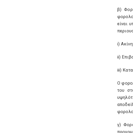
β) Φορ
φορολο
είναι 
περιουσ
i) Ακίν
ii) Επι
iii) Κα
Ο φορολ
του στ
υψηλότ
αποδείξ
φορολογ
γ) Φορ
προνομ