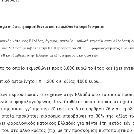
 ημερών).
λόγω απόφαση παρατίθενται και τα ακόλουθα παραδείγματα:
ογικός κάτοικος Ελλάδας, άγαμος, ανέλαβε μισθωτή εργασία στην αλλοδαπή 
Υ. για δήλωση μεταβολής την 01 Φεβρουαρίου 2013. Ο φορολογούμενος είναι υ
98 και διαθέτει στην Ελλάδα τα εξής περιουσιακά στοιχεία:
ητο το οποίο εκμισθώνει προς 6.000 ευρώ το έτος και έχει αντι
βατικό αυτοκίνητο Ι.Χ. 1.200 κ.ε. αξίας 4.000 ευρώ.
 των περιουσιακών στοιχείων στην Ελλάδα από τα οποία προκ
ενώ ο φορολογούμενος δεν διαθέτει περιουσιακά στοιχεία
α της υποπ. γγ’ της περ. β’ της παρ. 6 του άρθρου 76 γιατί η 
 οποία προκύπτει εισόδημα υπερβαίνει το 30% της αξίας τ
ει φορολογικός κάτοικος Ελλάδας για πέντε έτη, εκτός εάν α
 του στο άλλο κράτος (π.χ. με την προσκόμιση πιστοποιητικού 