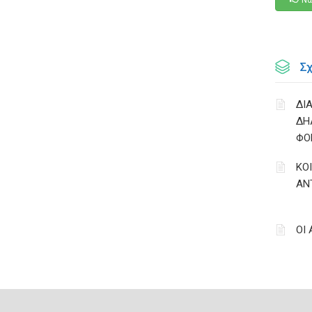
Να
Σ
ΔΙ
ΔΗ
ΦΟ
ΚΟ
ΑΝ
ΟΙ