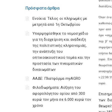
φυσικού 
διατάξεις
Πρόσφατα άρθρα
Όταν ένα
Ενοίκια: Τέλος οι πληρωμές με
καθεστώς
μετρητά από 1η Οκτωβρίου
πριν από
Υπερψηφίσθηκε το νομοσχέδιο
όρο «σημ
για τη διαχείριση και ανάδειξη
περ. β’ 
της πολιτιστικής κληρονομιάς,
συμφέρον
την ανάπτυξη του
ετήσια δ
οπτικοακουστικού τομέα και την
ευρώ. Επ
προστασία των πνευματικών
θεωρείτα
δικαιωμάτων
αναψυχής
ν.2238/1
ΑΑΔΕ: Πλατφόρμα myAGRO
ευρώ.
Φιλοδωρήματα: Αύξηση του
αφορολόγητου ορίου από 300
Επισημα
ευρώ τον μήνα σε 6.000 ευρώ τον
των δι
χρόνο
θεωρεί