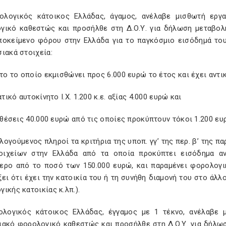
ολογικός κάτοικος Ελλάδας, άγαμος, ανέλαβε μισθωτή εργ
γικό καθεστώς και προσήλθε στη Δ.Ο.Υ. για δήλωση μεταβολ
υποκείμενο φόρου στην Ελλάδα για το παγκόσμιο εισόδημά του
ιακά στοιχεία:
ητο το οποίο εκμισθώνει προς 6.000 ευρώ το έτος και έχει αντι
βατικό αυτοκίνητο Ι.Χ. 1.200 κ.ε. αξίας 4.000 ευρώ και
ταθέσεις 40.000 ευρώ από τις οποίες προκύπτουν τόκοι 1.200 ευ
ογούμενος πληροί τα κριτήρια της υποπ. γγ’ της περ. β’ της πα
οιχείων στην Ελλάδα από τα οποία προκύπτει εισόδημα α
ερο από το ποσό των 150.000 ευρώ, και παραμένει φορολογικ
ει ότι έχει την κατοικία του ή τη συνήθη διαμονή του στο άλλ
ικής κατοικίας κ.λπ.).
ολογικός κάτοικος Ελλάδας, έγγαμος με 1 τέκνο, ανέλαβε
ιακό φορολογικό καθεστώς και προσήλθε στη Δ.Ο.Υ. για δήλωσ