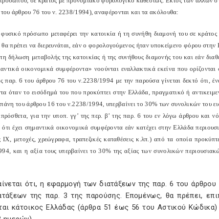
προσώπου, σε κράτος με προνομιακό φορολογικό καθεστώς. Εκτός των άλλων 
 του άρθρου 76 του ν. 2238/1994), αναφέρονται και τα ακόλουθα:
 φυσικό πρόσωπο μεταφέρει την κατοικία ή τη συνήθη διαμονή του σε κράτος
 θα πρέπει να διερευνάται, εάν ο φορολογούμενος ήταν υποκείμενο φόρου στην Ε
 τη δήλωση μεταβολής της κατοικίας ή της συνήθους διαμονής του και εάν δια
αντικά οικονομικά συμφέροντα» νοούνται εναλλακτικά εκείνα που ορίζονται στ
της παρ. 6 του άρθρου 76 του ν.2238/1994 με την παρούσα γίνεται δεκτό ότι, 
τα όταν το εισόδημά του που προκύπτει στην Ελλάδα, πραγματικό ή αντικειμεν
απάνη του άρθρου 16 του ν.2238/1994, υπερβαίνει το 30% των συνολικών του ε
ιπρόσθετα, για την υποπ. γγ’ της περ. β’ της παρ. 6 του εν λόγω άρθρου και 
ι ότι έχει σημαντικά οικονομικά συμφέροντα εάν κατέχει στην Ελλάδα περιουσι
 ΙΧ, μετοχές, χρεώγραφα, τραπεζικές καταθέσεις κ.λπ.) από τα οποία προκύπτ
994, και η αξία τους υπερβαίνει το 30% της αξίας των συνολικών περιουσιακ
ίνεται ότι, η εφαρμογή των διατάξεων της παρ. 6 του άρθρου
ατάξεων της παρ. 3 της παρούσης. Επομένως, θα πρέπει, επ
ται κάτοικος Ελλάδας (άρθρα 51 έως 56 του Αστικού Κώδικα)