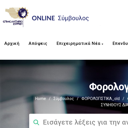
Αρχική
Απόψεις
Επιχειρηματικά Νέα
Επενδυ
Φορολογ
Home
/
Σύμβουλος
/
ΦΟΡΟΛΟΓΙΣΤΙΚΑ_old
/
ΣΥΝΗΘΟΥΣ ΔΙΑ