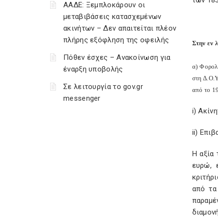
των 183
ΑΑΔΕ: Ξεμπλοκάρουν οι
μεταβιβάσεις κατασχεμένων
ακινήτων – Δεν απαιτείται πλέον
πλήρης εξόφληση της οφειλής
Στην εν 
Πόθεν έσχες – Ανακοίνωση για
α) Φορολ
έναρξη υποβολής
στη Δ.Ο.
Σε λειτουργία το gov.gr
από το 19
messenger
i) Ακίν
ii) Επι
Η αξία
ευρώ, 
κριτήρι
από τα
παραμέν
διαμονή