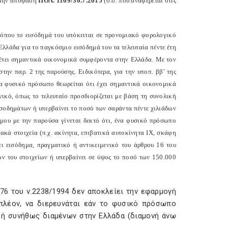
στην απόφαση
ΠΟΛ. 1169/30.7.2015
(σ.σ. που αναφέρεται στις
 όπου το εισόδημά του υπόκειται σε προνομιακό φορολογικό
λλάδα για το παγκόσμιο εισόδημά του τα τελευταία πέντε έτη
θέτει σημαντικά οικονομικά συμφέροντα στην Ελλάδα. Με τον
ην παρ. 2 της παρούσης. Ειδικότερα, για την υποπ. ββ’ της
ένα φυσικό πρόσωπο θεωρείται ότι έχει σημαντικά οικονομικά
ικό, όπως το τελευταίο προσδιορίζεται με βάση τη συνολική
ισοδημάτων ή υπερβαίνει το ποσό των σαράντα πέντε χιλιάδων
νόμου με την παρούσα γίνεται δεκτό ότι, ένα φυσικό πρόσωπο
ακά στοιχεία (π.χ. ακίνητα, επιβατικά αυτοκίνητα ΙΧ, σκάφη
ει εισόδημα, πραγματικό ή αντικειμενικό του άρθρου 16 του
ών του στοιχείων ή υπερβαίνει σε ύψος το ποσό των 150.000
 76 του ν.2238/1994 δεν αποκλείει την εφαρμογή
ιπλέον, να διερευνάται εάν το φυσικό πρόσωπο
 ή συνήθως διαμένων στην Ελλάδα (διαμονή άνω