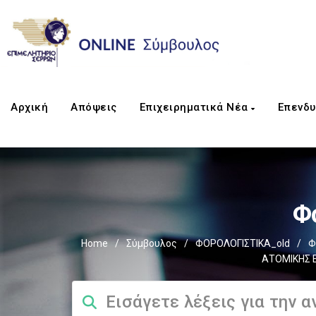
Αρχική
Απόψεις
Επιχειρηματικά Νέα
Επενδυ
Φ
Home
/
Σύμβουλος
/
ΦΟΡΟΛΟΓΙΣΤΙΚΑ_old
/
Φ
ΑΤΟΜΙΚΗΣ Ε