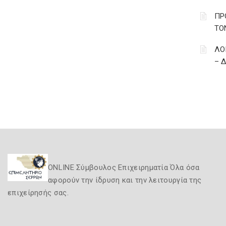
ΠΡ
ΤΟ
ΛΟ
– 
ONLINE Σύμβουλος Επιχειρηματία Όλα όσα
αφορούν την ίδρυση και την λειτουργία της
επιχείρησής σας.