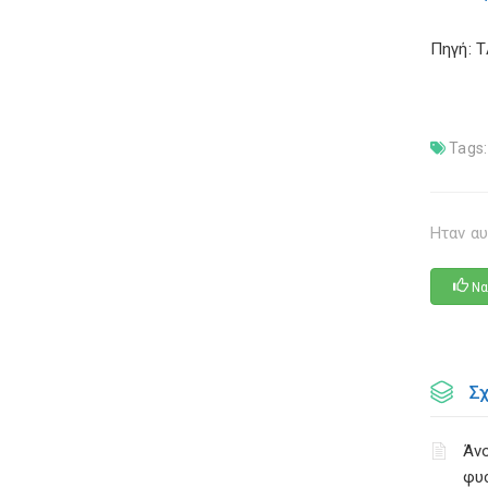
Πηγή: 
Tags:
Ηταν αυ
Να
Σ
Άνο
φυ