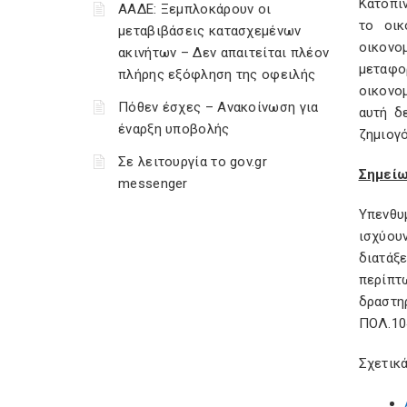
Κατόπι
ΑΑΔΕ: Ξεμπλοκάρουν οι
το οικ
μεταβιβάσεις κατασχεμένων
οικονομ
ακινήτων – Δεν απαιτείται πλέον
μεταφορ
πλήρης εξόφληση της οφειλής
οικονομ
Πόθεν έσχες – Ανακοίνωση για
αυτή δ
έναρξη υποβολής
ζημιογό
Σε λειτουργία το gov.gr
Σημεί
messenger
Υπενθυ
ισχύουν
διατάξ
περίπτ
δραστη
ΠΟΛ.104
Σχετικά