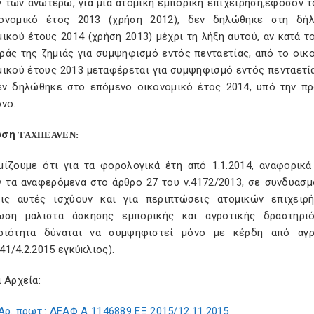
ν των ανωτέρω, για μια ατομική εμπορική επιχείρηση,εφόσον
ονομικό έτος 2013 (χρήση 2012), δεν δηλώθηκε στη δή
ικού έτους 2014 (χρήση 2013) μέχρι τη λήξη αυτού, αν κατά τ
άς της ζημιάς για συμψηφισμό εντός πενταετίας, από το οικο
ικού έτους 2013 μεταφέρεται για συμψηφισμό εντός πενταετίας
εν δηλώθηκε στο επόμενο οικονομικό έτος 2014, υπό την προ
νο.
ωση
TAXHEAVEN
:
μίζουμε ότι για τα φορολογικά έτη από 1.1.2014, αναφορικ
 τα αναφερόμενα στο άρθρο 27 του ν.4172/2013, σε συνδυασμό 
εις αυτές ισχύουν και για περιπτώσεις ατομικών επιχειρ
ωση μάλιστα άσκησης εμπορικής και αγροτικής δραστηριό
ριότητα δύναται να συμψηφιστεί μόνο με κέρδη από αγρο
1/4.2.2015 εγκύκλιος).
 Αρχεία:
Αρ. πρωτ.: ΔΕΑΦ Α 1146889 ΕΞ 2015/12.11.2015