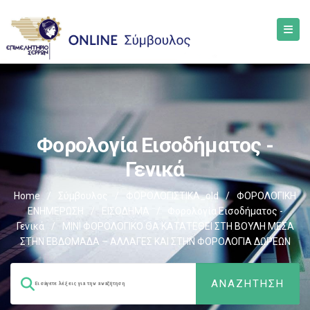
Φορολογία Εισοδήματος -
Γενικά
Home
/
Σύμβουλος
/
ΦΟΡΟΛΟΓΙΣΤΙΚΑ_old
/
ΦΟΡΟΛΟΓΙΚΗ
ΕΝΗΜΕΡΩΣΗ
/
ΕΙΣΟΔΗΜΑ
/
Φορολογία Εισοδήματος -
Γενικά
/
ΜΙΝΙ ΦΟΡΟΛΟΓΙΚΟ ΘΑ ΚΑΤΑΤΕΘΕΙ ΣΤΗ ΒΟΥΛΗ ΜΕΣΑ
ΣΤΗΝ ΕΒΔΟΜΑΔΑ – ΑΛΛΑΓΕΣ ΚΑΙ ΣΤΗΝ ΦΟΡΟΛΟΓΙΑ ΔΩΡΕΩΝ