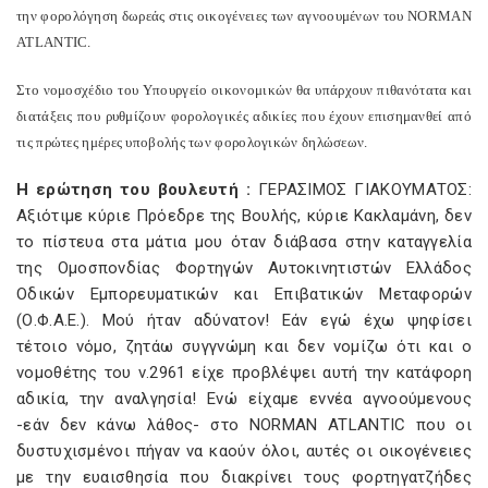
την φορολόγηση δωρεάς στις οικογένειες των αγνοουμένων του NORMAN
ATLANTIC.
Στο νομοσχέδιο του Υπουργείο οικονομικών θα υπάρχουν πιθανότατα και
διατάξεις που ρυθμίζουν φορολογικές αδικίες που έχουν επισημανθεί από
τις πρώτες ημέρες υποβολής των φορολογικών δηλώσεων.
Η ερώτηση του βουλευτή :
ΓΕΡΑΣΙΜΟΣ ΓΙΑΚΟΥΜΑΤΟΣ:
Αξιότιμε κύριε Πρόεδρε της Βουλής, κύριε Κακλαμάνη, δεν
το πίστευα στα μάτια μου όταν διάβασα στην καταγγελία
της Ομοσπονδίας Φορτηγών Αυτοκινητιστών Ελλάδος
Οδικών Εμπορευματικών και Επιβατικών Μεταφορών
(Ο.Φ.Α.Ε.). Μού ήταν αδύνατον! Εάν εγώ έχω ψηφίσει
τέτοιο νόμο, ζητάω συγγνώμη και δεν νομίζω ότι και ο
νομοθέτης του ν.2961 είχε προβλέψει αυτή την κατάφορη
αδικία, την αναλγησία! Ενώ είχαμε εννέα αγνοούμενους
-εάν δεν κάνω λάθος- στο NORMAN ATLANTIC που οι
δυστυχισμένοι πήγαν να καούν όλοι, αυτές οι οικογένειες
με την ευαισθησία που διακρίνει τους φορτηγατζήδες