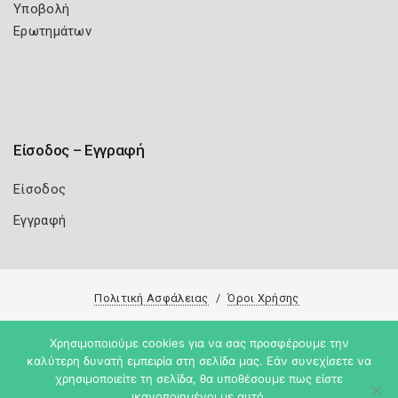
Υποβολή
Ερωτημάτων
Είσοδος – Εγγραφή
Είσοδος
Εγγραφή
Πολιτική Ασφάλειας
Όροι Χρήσης
Copyright 2026
Knowledge A.E.
Χρησιμοποιούμε cookies για να σας προσφέρουμε την
καλύτερη δυνατή εμπειρία στη σελίδα μας. Εάν συνεχίσετε να
χρησιμοποιείτε τη σελίδα, θα υποθέσουμε πως είστε
ικανοποιημένοι με αυτό.