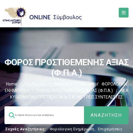
ΦΟΡΟΣ ΠΡΟΣΤΙΘΕΜΕΝΗΣ ΑΞΙΑΣ
(Φ.Π.Α.)
Home
/
Σύμβουλος
/
ΦΟΡΟΛΟΓΙΣΤΙΚΑ_old
/
ΦΟΡΟΛΟΓΙΚΗ
ΕΝΗΜΕΡΩΣΗ
/
ΦΟΡΟΣ ΠΡΟΣΤΙΘΕΜΕΝΗΣ ΑΞΙΑΣ (Φ.Π.Α.)
/
ΝΕΑ
ΚΥΒΕΡΝΗΤΙΚΗ ΠΡΟΤΑΣΗ ΓΙΑ Φ.Π.Α. ΜΕ ΤΡΕΙΣ ΣΥΝΤΕΛΕΣΤΕΣ
Συχνές Αναζητήσεις:
Φορολογικη Ενημέρωση
,
Επιχειρήσεις