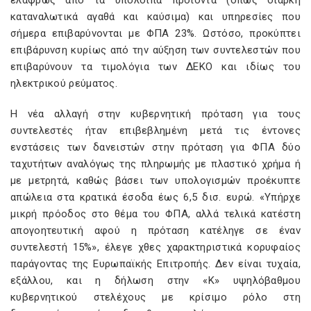
ελαφρώς από τα υπόλοιπα προϊόντα (όπως διαρκή
καταναλωτικά αγαθά και καύσιμα) και υπηρεσίες που
σήμερα επιβαρύνονται με ΦΠΑ 23%. Ωστόσο, προκύπτει
επιβάρυνση κυρίως από την αύξηση των συντελεστών που
επιβαρύνουν τα τιμολόγια των ΔΕΚΟ και ιδίως του
ηλεκτρικού ρεύματος.
Η νέα αλλαγή στην κυβερνητική πρόταση για τους
συντελεστές ήταν επιβεβλημένη μετά τις έντονες
ενστάσεις των δανειστών στην πρόταση για ΦΠΑ δύο
ταχυτήτων αναλόγως της πληρωμής με πλαστικό χρήμα ή
με μετρητά, καθώς βάσει των υπολογισμών προέκυπτε
απώλεια στα κρατικά έσοδα έως 6,5 δισ. ευρώ. «Υπήρχε
μικρή πρόοδος στο θέμα του ΦΠΑ, αλλά τελικά κατέστη
απογοητευτική αφού η πρόταση κατέληγε σε έναν
συντελεστή 15%», έλεγε χθες χαρακτηριστικά κορυφαίος
παράγοντας της Ευρωπαϊκής Επιτροπής. Δεν είναι τυχαία,
εξάλλου, και η δήλωση στην «Κ» υψηλόβαθμου
κυβερνητικού στελέχους με κρίσιμο ρόλο στη