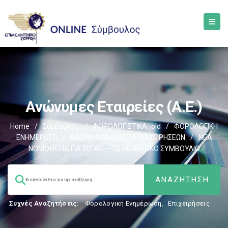
Ανώνυμες Εταιρείες (Α.Ε.)
Home
/
Σύμβουλος
/
ΦΟΡΟΛΟΓΙΣΤΙΚΑ_old
/
ΦΟΡΟΛΟΓΙΚΗ
ΕΝΗΜΕΡΩΣΗ
/
ΒΑΣΙΚΗ ΝΟΜΟΘΕΣΙΑ ΕΠΙΧΕΙΡΗΣΕΩΝ
/
ΝΕΑ
ΝΟΜΟΘΕΣΙΑ ΓΙΑ ΤΙΣ ΑΕ – ΤΟ ΔΙΟΙΚΗΤΙΚΟ ΣΥΜΒΟΥΛΙΟ
Συχνές Αναζητήσεις:
Φορολογικη Ενημέρωση
,
Επιχειρήσεις