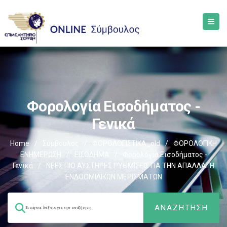
Φορολογία Εισοδήματος -
Γενικά
Home
/
Σύμβουλος
/
ΦΟΡΟΛΟΓΙΣΤΙΚΑ_old
/
ΦΟΡΟΛΟΓΙΚΗ
ΕΝΗΜΕΡΩΣΗ
/
ΕΙΣΟΔΗΜΑ
/
Φορολογία Εισοδήματος -
Γενικά
/
ΝΕΕΣ ΠΙΟ ΑΥΣΤΗΡΕΣ ΡΥΘΜΙΣΕΙΣ ΓΙΑ ΤΗΝ ΑΠΑΛΛΑΓΗ
ΕΝΔΟΟΜΙΛΙΚΩΝ ΜΕΡΙΣΜΑΤΩΝ