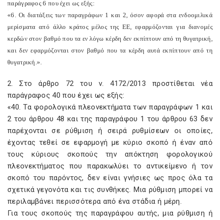
παράγραφος 6 που έχει ως εξής:
«6. Οι διατάξεις των παραγράφων 1 και 2, όσον αφορά στα ενδοομιλικά
μερίσματα από άλλο κράτος μέλος της ΕΕ, εφαρμόζονται για διανομές
κερδών στον βαθμό που τα εν λόγω κέρδη δεν εκπίπτουν από τη θυγατρική,
και δεν εφαρμόζονται στον βαθμό που τα κέρδη αυτά εκπίπτουν από τη
θυγατρική.».
2. Στο άρθρο 72 του ν. 4172/2013 προστίθεται νέα
παράγραφος 40 που έχει ως εξής:
«40. Τα φορολογικά πλεονεκτήματα των παραγράφων 1 και
2 του άρθρου 48 και της παραγράφου 1 του άρθρου 63 δεν
παρέχονται σε ρύθμιση ή σειρά ρυθμίσεων οι οποίες,
έχοντας τεθεί σε εφαρμογή με κύριο σκοπό ή έναν από
τους κύριους σκοπούς την απόκτηση φορολογικού
πλεονεκτήματος που παρακωλύει το αντικείμενο ή τον
σκοπό του παρόντος, δεν είναι γνήσιες ως προς όλα τα
σχετικά γεγονότα και τις συνθήκες. Μια ρύθμιση μπορεί να
περιλαμβάνει περισσότερα από ένα στάδια ή μέρη.
Για τους σκοπούς της παραγράφου αυτής, μια ρύθμιση ή