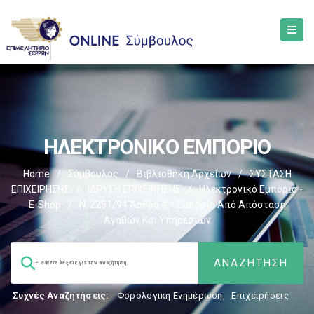
ΗΛΕΚΤΡΟΝΙΚΟ ΕΜΠΟΡΙΟ
Home
/
Σύμβουλος
/
Βιβλιοθήκη Αρχείων
/
ΣΥΣΤΑΣΗ
ΕΠΙΧΕΙΡΗΣΗΣ
/
ΙΔΡΥΣΗ ΕΠΙΧΕΙΡΗΣΗΣ
/
Ηλεκτρονικό Εμπόριο -
E-Shop
/
Ν. 2251/94 Άρθρο 4 – Εμπορία Από Απόσταση
Αγαθών Και Υπηρεσιών
Συχνές Αναζητήσεις:
Φορολογικη Ενημέρωση
,
Επιχειρήσεις