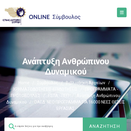
Ανάπτυξη Ανθρώπινου
Δυναμικού
Home
/
Σύμβουλος
/
Βιβλιοθήκη Αρχείων
/
ΧΡΗΜΑΤΟΔΟΤΗΣΕΙΣ-ΕΠΙΔΟΤΗΣΕΙΣ
/
ΠΡΟΓΡΑΜΜΑΤΑ -
ΠΡΩΤΟΒΟΥΛΙΕΣ
/
ΕΣΠΑ - ΠΕΠ
/
Ανάπτυξη Ανθρώπινου
Δυναμικού
/
ΟΑΕΔ: ΝΕΟ ΠΡΟΓΡΑΜΜΑ ΓΙΑ 16000 ΝΕΕΣ ΘΕΣΕΙΣ
ΕΡΓΑΣΙΑΣ