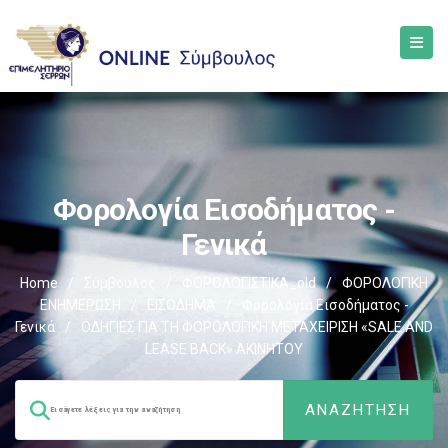
Φορολογία Εισοδήματος -
Γενικά
Home
/
Σύμβουλος
/
ΦΟΡΟΛΟΓΙΣΤΙΚΑ_old
/
ΦΟΡΟΛΟΓΙΚΗ
ΕΝΗΜΕΡΩΣΗ
/
ΕΙΣΟΔΗΜΑ
/
Φορολογία Εισοδήματος -
Γενικά
/
ΟΔΗΓΙΕΣ ΓΙΑ ΤΗ ΦΟΡΟΛΟΓΙΚΗ ΜΕΤΑΧΕΙΡΙΣΗ «SALE AND
LEASE BACK» ΑΚΙΝΗΤΟΥ