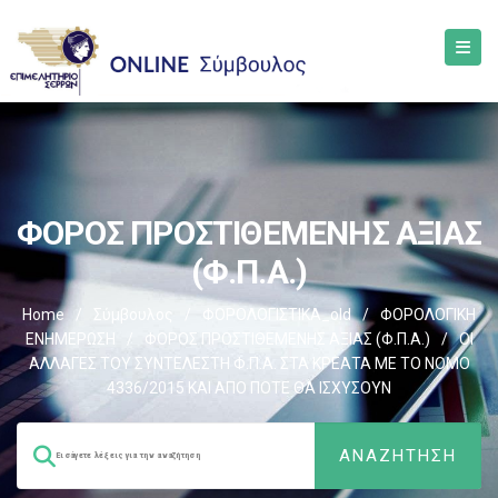
ΦΟΡΟΣ ΠΡΟΣΤΙΘΕΜΕΝΗΣ ΑΞΙΑΣ
(Φ.Π.Α.)
Home
/
Σύμβουλος
/
ΦΟΡΟΛΟΓΙΣΤΙΚΑ_old
/
ΦΟΡΟΛΟΓΙΚΗ
ΕΝΗΜΕΡΩΣΗ
/
ΦΟΡΟΣ ΠΡΟΣΤΙΘΕΜΕΝΗΣ ΑΞΙΑΣ (Φ.Π.Α.)
/
ΟΙ
ΑΛΛΑΓΕΣ ΤΟΥ ΣΥΝΤΕΛΕΣΤΗ Φ.Π.Α. ΣΤΑ ΚΡΕΑΤΑ ΜΕ ΤΟ ΝΟΜΟ
4336/2015 ΚΑΙ ΑΠΟ ΠΟΤΕ ΘΑ ΙΣΧΥΣΟΥΝ