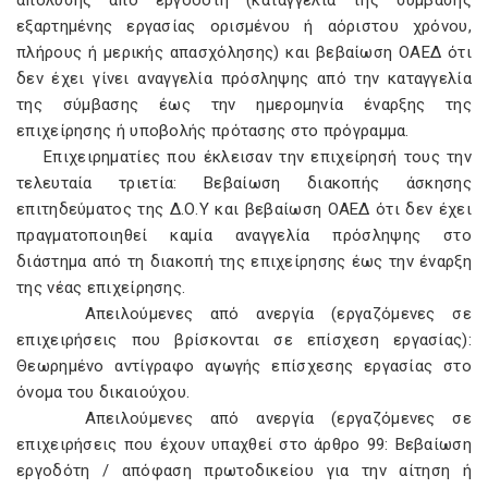
απόλυσης από εργοδότη (καταγγελία της σύµβασης
εξαρτηµένης εργασίας ορισµένου ή αόριστου χρόνου,
πλήρους ή µερικής απασχόλησης) και βεβαίωση ΟΑΕ∆ ότι
δεν έχει γίνει αναγγελία πρόσληψης από την καταγγελία
της σύµβασης έως την ηµεροµηνία έναρξης της
επιχείρησης ή υποβολής πρότασης στο πρόγραµµα.
Επιχειρηµατίες που έκλεισαν την επιχείρησή τους την
τελευταία τριετία: Βεβαίωση διακοπής άσκησης
επιτηδεύµατος της ∆.Ο.Υ και βεβαίωση ΟΑΕ∆ ότι δεν έχει
πραγµατοποιηθεί καµία αναγγελία πρόσληψης στο
διάστηµα από τη διακοπή της επιχείρησης έως την έναρξη
της νέας επιχείρησης.
Απειλούµενες από ανεργία (εργαζόµενες σε
επιχειρήσεις που βρίσκονται σε επίσχεση εργασίας):
Θεωρηµένο αντίγραφο αγωγής επίσχεσης εργασίας στο
όνοµα του δικαιούχου.
Απειλούµενες από ανεργία (εργαζόµενες σε
επιχειρήσεις που έχουν υπαχθεί στο άρθρο 99: Βεβαίωση
εργοδότη / απόφαση πρωτοδικείου για την αίτηση ή