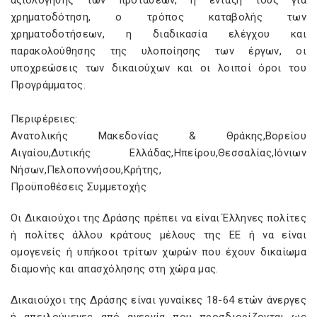
αξιολόγησης των προτάσεων, η ένταξή τους για
χρηµατοδότηση, ο τρόπος καταβολής των
χρηµατοδοτήσεων, η διαδικασία ελέγχου και
παρακολούθησης της υλοποίησης των έργων, οι
υποχρεώσεις των δικαιούχων και οι λοιποί όροι του
Προγράµµατος.
Περιφέρειες:
Ανατολικής Μακεδονίας & Θράκης,Βορείου
Αιγαίου,Δυτικής Ελλάδας,Ηπείρου,Θεσσαλίας,Ιόνιων
Νήσων,Πελοποννήσου,Κρήτης,
Προϋποθέσεις Συμμετοχής
Οι ∆ικαιούχοι της ∆ράσης πρέπει να είναι Έλληνες πολίτες
ή πολίτες άλλου κράτους µέλους της ΕΕ ή να είναι
οµογενείς ή υπήκοοι τρίτων χωρών που έχουν δικαίωµα
διαµονής και απασχόλησης στη χώρα µας.
∆ικαιούχοι της ∆ράσης είναι γυναίκες 18-64 ετών άνεργες