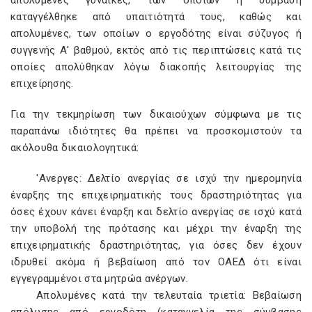
απολυµένες γυναίκες, των οποίων η σύµβαση
καταγγέλθηκε από υπαιτιότητά τους, καθώς και
απολυµένες, των οποίων ο εργοδότης είναι σύζυγος ή
συγγενής Α' βαθµού, εκτός από τις περιπτώσεις κατά τις
οποίες απολύθηκαν λόγω διακοπής λειτουργίας της
επιχείρησης.
Για την τεκµηρίωση των δικαιούχων σύµφωνα µε τις
παραπάνω ιδιότητες θα πρέπει να προσκοµιστούν τα
ακόλουθα δικαιολογητικά:
'Ανεργες: ∆ελτίο ανεργίας σε ισχύ την ηµεροµηνία
έναρξης της επιχειρηµατικής τους δραστηριότητας για
όσες έχουν κάνει έναρξη και δελτίο ανεργίας σε ισχύ κατά
την υποβολή της πρότασης και µέχρι την έναρξη της
επιχειρηµατικής δραστηριότητας, για όσες δεν έχουν
ιδρυθεί ακόµα ή βεβαίωση από τον ΟΑΕ∆ ότι είναι
εγγεγραµµένοι στα µητρώα ανέργων.
Απολυµένες κατά την τελευταία τριετία: Βεβαίωση