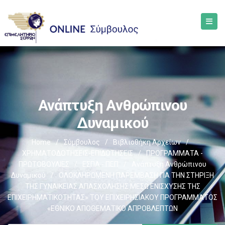
Ανάπτυξη Ανθρώπινου
Δυναμικού
Home
/
Σύμβουλος
/
Βιβλιοθήκη Αρχείων
/
ΧΡΗΜΑΤΟΔΟΤΗΣΕΙΣ-ΕΠΙΔΟΤΗΣΕΙΣ
/
ΠΡΟΓΡΑΜΜΑΤΑ -
ΠΡΩΤΟΒΟΥΛΙΕΣ
/
ΕΣΠΑ - ΠΕΠ
/
Ανάπτυξη Ανθρώπινου
Δυναμικού
/
ΟΛΟΚΛΗΡΩΜΕΝΗ ΠΑΡΕΜΒΑΣΗ ΓΙΑ ΤΗΝ ΣΤΗΡΙΞΗ
ΤΗΣ ΓΥΝΑΙΚΕΙΑΣ ΑΠΑΣΧΟΛΗΣΗΣ ΜΕΣΩ ΕΝΙΣΧΥΣΗΣ ΤΗΣ
ΕΠΙΧΕΙΡΗΜΑΤΙΚΟΤΗΤΑΣ» ΤΟΥ ΕΠΙΧΕΙΡΗΣΙΑΚΟΥ ΠΡΟΓΡΑΜΜΑΤΟΣ
«ΕΘΝΙΚΟ ΑΠΟΘΕΜΑΤΙΚΟ ΑΠΡΟΒΛΕΠΤΩΝ