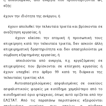
ή απειλούµενες από ανεργία που προσδιορίζονται ως
εξής:
έχουν την ιδιότητα της ανέργου, ή
έχουν απολυθεί την τελευταία τριετία και βρίσκονται σε
αναζήτηση εργασίας, ή
έχουν κλείσει την ατοµική ή προσωπική τους
επιχείρηση κατά την τελευταία τριετία, δεν ασκούν άλλη
επιχειρηµατική δραστηριότητα και δεν απασχολούνται µε
σύµβαση εξαρτηµένης εργασίας, ή
απειλούνται από ανεργία, π.χ. εργαζόµενες σε
επιχειρήσεις που βρίσκονται σε επίσχεση εργασίας ή
έχουν υπαχθεί στο άρθρο 99 κατά τη διάρκεια της
τελευταίας τριετίας κλπ.
Αυτοαπασχολούµενες ασφαλισµένες σε οικείους
ασφαλιστικούς φορείς µε εισόδηµα χαµηλότερο από το
εισοδηµατικό όριο φτώχειας, όπως αυτό ορίζεται από την
ΕΛΣΤΑΤ. Από τις παραπάνω περιπτώσεις εξαιρούνται