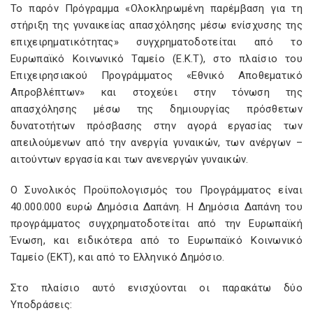
Το παρόν Πρόγραµµα «Ολοκληρωµένη παρέµβαση για τη
στήριξη της γυναικείας απασχόλησης µέσω ενίσχυσης της
επιχειρηµατικότητας» συγχρηµατοδοτείται από το
Ευρωπαϊκό Κοινωνικό Ταµείο (Ε.Κ.Τ), στο πλαίσιο του
Επιχειρησιακού Προγράµµατος «Εθνικό Αποθεµατικό
Απροβλέπτων» και στοχεύει στην τόνωση της
απασχόλησης µέσω της δηµιουργίας πρόσθετων
δυνατοτήτων πρόσβασης στην αγορά εργασίας των
απειλούµενων από την ανεργία γυναικών, των ανέργων –
αιτούντων εργασία και των ανενεργών γυναικών.
Ο Συνολικός Προϋπολογισµός του Προγράµµατος είναι
40.000.000 ευρώ ∆ηµόσια ∆απάνη. Η ∆ηµόσια ∆απάνη του
προγράµµατος συγχρηµατοδοτείται από την Ευρωπαϊκή
Ένωση, και ειδικότερα από το Ευρωπαϊκό Κοινωνικό
Ταµείο (ΕΚΤ), και από το Ελληνικό ∆ηµόσιο.
Στο πλαίσιο αυτό ενισχύονται οι παρακάτω δύο
Υποδράσεις: