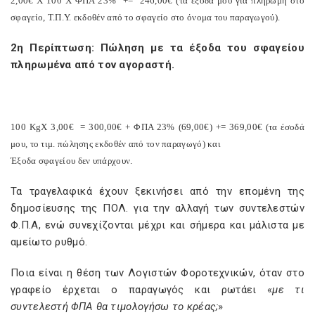
2,00€ Χ 100 Χ ΦΠΑ 23%
+=
246,00€ (τα έξοδα μου για πληρωμή στο
σφαγείο, Τ.Π.Υ. εκδοθέν από το σφαγείο στο όνομα του παραγωγού).
2η Περίπτωση: Πώληση με τα έξοδα του σφαγείου
πληρωμένα από τον αγοραστή.
100
Kg
X
3,00€
= 300,00€ + ΦΠΑ 23% (69,00€) += 369,00€ (τα έσοδά
μου, το τιμ. πώλησης εκδοθέν από τον παραγωγό) και
Έξοδα σφαγείου δεν υπάρχουν.
Τα τραγελαφικά έχουν ξεκινήσει από την επομένη της
δημοσίευσης της ΠΟΛ. για την αλλαγή των συντελεστών
Φ.Π.Α, ενώ συνεχίζονται μέχρι και σήμερα και μάλιστα με
αμείωτο ρυθμό.
Ποια είναι η θέση των Λογιστών Φοροτεχνικών, όταν στο
γραφείο έρχεται ο παραγωγός και ρωτάει «
με τι
συντελεστή ΦΠΑ θα τιμολογήσω το κρέας;
»