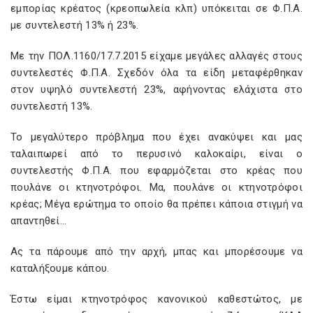
εμπορίας κρέατος (κρεοπωλεία κλπ) υπόκειται σε Φ.Π.Α.
με συντελεστή 13% ή 23%.
Με την ΠΟΛ.1160/17.7.2015 είχαμε μεγάλες αλλαγές στους
συντελεστές Φ.Π.Α. Σχεδόν όλα τα είδη μεταφέρθηκαν
στον υψηλό συντελεστή 23%, αφήνοντας ελάχιστα στο
συντελεστή 13%.
Το μεγαλύτερο πρόβλημα που έχει ανακύψει και μας
ταλαιπωρεί από το περυσινό καλοκαίρι, είναι ο
συντελεστής Φ.Π.Α. που εφαρμόζεται στο κρέας που
πουλάνε οι κτηνοτρόφοι. Μα, πουλάνε οι κτηνοτρόφοι
κρέας; Μέγα ερώτημα το οποίο θα πρέπει κάποια στιγμή να
απαντηθεί…
Ας τα πάρουμε από την αρχή, μπας και μπορέσουμε να
καταλήξουμε κάπου.
Έστω είμαι κτηνοτρόφος κανονικού καθεστώτος, με