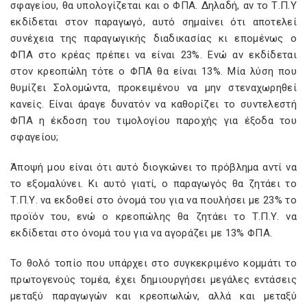
σφαγείου, θα υπολογίζεται και ο ΦΠΑ. Δηλαδή, αν το Τ.Π.Υ
εκδίδεται στον παραγωγό, αυτό σημαίνει ότι αποτελεί
συνέχεια της παραγωγικής διαδικασίας κι επομένως ο
ΦΠΑ στο κρέας πρέπει να είναι 23%. Ενώ αν εκδίδεται
στον κρεοπώλη τότε ο ΦΠΑ θα είναι 13%. Μία λύση που
θυμίζει Σολομώντα, προκειμένου να μην στεναχωρηθεί
κανείς. Είναι άραγε δυνατόν να καθορίζει το συντελεστή
ΦΠΑ η έκδοση του τιμολογίου παροχής για έξοδα του
σφαγείου;
Άποψή μου είναι ότι αυτό διογκώνει το πρόβλημα αντί να
το εξομαλύνει. Κι αυτό γιατί, ο παραγωγός θα ζητάει το
Τ.Π.Υ. να εκδοθεί στο όνομά του για να πουλήσει με 23% το
προϊόν του, ενώ ο κρεοπώλης θα ζητάει το Τ.Π.Υ. να
εκδίδεται στο όνομά του για να αγοράζει με 13% ΦΠΑ.
Το θολό τοπίο που υπάρχει στο συγκεκριμένο κομμάτι το
πρωτογενούς τομέα, έχει δημιουργήσει μεγάλες εντάσεις
μεταξύ παραγωγών και κρεοπωλών, αλλά και μεταξύ