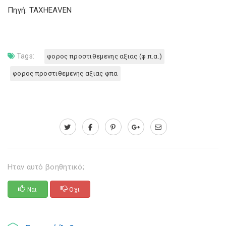
Πηγή: TAXHEAVEN
Tags:
φορος προστιθεμενης αξιας (φ.π.α.)
φορος προστιθεμενης αξιας φπα
Ηταν αυτό βοηθητικό;
Ναι
Οχι