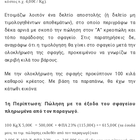
κόστος π.χ. 4,00€ /
Kg
).
Ετοιμάζω λοιπόν ένα δελτίο αποστολής (ή δελτίο μη
τιμολογηθέντων αποθεμάτων), στο οποίο περιγράφω τα
δέκα αρνιά με σκοπό την πώληση στον “Α” κρεοπώλη και
τόπο παράδοσης το σφαγείο. Στις παρατηρήσεις δε,
αναγράφω ότι η τιμολόγηση θα γίνει στο σφαγείο μετά την
ολοκλήρωση της σφαγής, προκειμένου να γνωρίζω τα
ακριβή κιλά του βάρους.
Με την ολοκλήρωση της σφαγής προκύπτουν 100 κιλά
καθαρού κρέατος. Με βάση τα παραπάνω, θα έχω την
κάτωθι εικόνα:
1η Περίπτωση: Πώληση με τα έξοδα του σφαγείου
πληρωμένα από τον παραγωγό.
100
Kg
X
5,00€
= 500,00€ + ΦΠΑ 23% (115,00€) += 615,00€ (τα έσοδά
μου, το τιμ. πώλησης εκδοθέν από τον παραγωγό) και