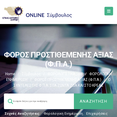
ΦΟΡΟΣ ΠΡΟΣΤΙΘΕΜΕΝΗΣ ΑΞΙΑΣ
(Φ.Π.Α.)
Home
/
Σύμβουλος
/
ΦΟΡΟΛΟΓΙΣΤΙΚΑ_old
/
ΦΟΡΟΛΟΓΙΚΗ
ΕΝΗΜΕΡΩΣΗ
/
ΦΟΡΟΣ ΠΡΟΣΤΙΘΕΜΕΝΗΣ ΑΞΙΑΣ (Φ.Π.Α.)
/
Ο
ΣΥΝΤΕΛΕΣΤΗΣ Φ.Π.Α. ΣΤΑ ΖΩΝΤΑ ΖΩΑ ΚΑΙ ΣΤΟ ΚΡΕΑΣ
Συχνές Αναζητήσεις:
Φορολογικη Ενημέρωση
,
Επιχειρήσεις