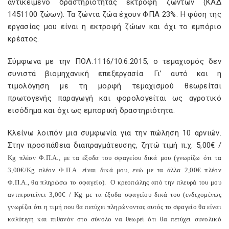
αντικείμενο δραστηριότητας εκτροφή ζώντων (ΚΑΔ
1451100 ζώων). Τα ζώντα ζώα έχουν ΦΠΑ 23%. Η φύση της
εργασίας μου είναι η εκτροφή ζώων και όχι το εμπόριο
κρέατος.
Σύμφωνα με την ΠΟΛ.1116/10.6.2015, ο τεμαχισμός δεν
συνιστά βιομηχανική επεξεργασία. Γι’ αυτό και η
τιμολόγηση με τη μορφή τεμαχισμού θεωρείται
πρωτογενής παραγωγή και φορολογείται ως αγροτικό
εισόδημα και όχι ως εμπορική δραστηριότητα.
Κλείνω λοιπόν μια συμφωνία για την πώληση 10 αρνιών.
Στην προσπάθεια διαπραγμάτευσης, ζητώ τιμή π.χ. 5,00€ /
Kg
πλέον Φ.Π.Α., με τα έξοδα του σφαγείου δικά μου (γνωρίζω ότι τα
3,00€/
Kg
πλέον Φ.Π.Α. είναι δικά μου, ενώ με τα άλλα 2,00€ πλέον
Φ.Π.Α., θα πληρώσω το σφαγείο).
Ο κρεοπώλης από την πλευρά του μου
αντιπροτείνει 3,00€ /
Kg
με τα έξοδα σφαγείου δικά του (ενδεχομένως
γνωρίζει ότι η τιμή που θα πετύχει πληρώνοντας αυτός το σφαγείο θα είναι
καλύτερη και πιθανόν στο σύνολο να θεωρεί ότι θα πετύχει συνολικό