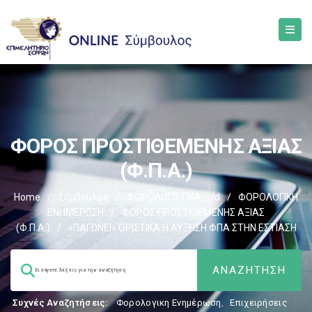
ΦΟΡΟΣ ΠΡΟΣΤΙΘΕΜΕΝΗΣ ΑΞΙΑΣ
(Φ.Π.Α.)
Home
/
Σύμβουλος
/
ΦΟΡΟΛΟΓΙΣΤΙΚΑ_old
/
ΦΟΡΟΛΟΓΙΚΗ
ΕΝΗΜΕΡΩΣΗ
/
ΦΟΡΟΣ ΠΡΟΣΤΙΘΕΜΕΝΗΣ ΑΞΙΑΣ
(Φ.Π.Α.)
/
«ΠΑΓΩΝΕΙ» ΟΡΙΣΤΙΚΑ Η ΑΥΞΗΣΗ ΦΠΑ ΣΤΗΝ ΕΣΤΙΑΣΗ
Συχνές Αναζητήσεις:
Φορολογικη Ενημέρωση
,
Επιχειρήσεις