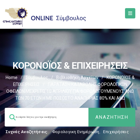
ΚΟΡΟΝΟΪΟΣ & ΕΠΙΧΕΙΡΗΣΕΙΣ
Home
/
Σύμβουλος
/
Βιβλιοθήκη Αρχείων
/
ΚΟΡΟΝΟΪΟΣ &
ΕΠΙΧΕΙΡΗΣΕΙΣ
/
ΠΑΡΑΤΑΣΗ ΚΑΤΑΒΟΛΗΣ ΦΟΡΟΛΟΓΙΚΩΝ
ΟΦΕΙΛΩΝ ΜΕΧΡΙ ΤΙΣ 10 ΑΠΡΙΛΙΟΥ ΓΙΑ ΦΟΡΟΛΟΓΟΥΜΕΝΟΥΣ ΑΝΩ
ΤΩΝ 70 ΕΤΩΝ Η ΜΕ ΠΟΣΟΣΤΟ ΑΝΑΠΗΡΙΑΣ 80% ΚΑΙ ΑΝΩ
Συχνές Αναζητήσεις:
Φορολογικη Ενημέρωση
,
Επιχειρήσεις