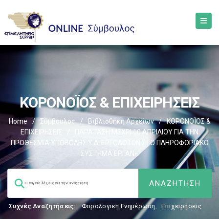
ΚΟΡΟΝΟΪΟΣ & ΕΠΙΧΕΙΡΗΣΕΙΣ
Home
/
Σύμβουλος
/
Βιβλιοθήκη Αρχείων
/
ΚΟΡΟΝΟΪΟΣ &
ΕΠΙΧΕΙΡΗΣΕΙΣ
/
ΠΑΡΑΤΑΣΗ ΜΕΧΡΙ 10 ΑΠΡΙΛΙΟΥ ΓΙΑ ΤΗΝ
ΠΡΟΘΕΣΜΙΑ ΥΠΟΒΟΛΗΣ Υ.Δ. ΕΡΓΟΔΟΤΩΝ ΣΤΟ ΠΛΗΡΟΦΟΡΙΑΚΟ
ΣΥΣΤΗΜΑ ΕΡΓΑΝΗ
Συχνές Αναζητήσεις:
Φορολογικη Ενημέρωση
,
Επιχειρήσεις