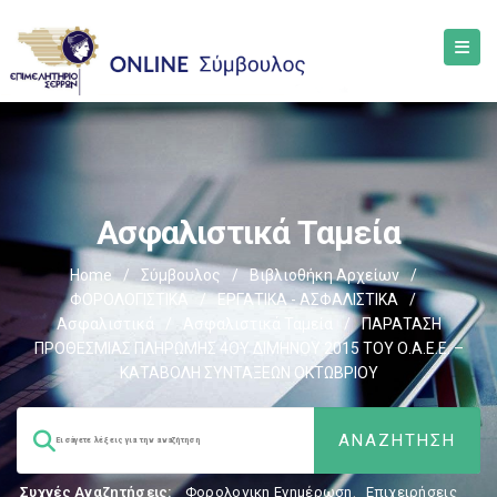
Ασφαλιστικά Ταμεία
Home
/
Σύμβουλος
/
Βιβλιοθήκη Αρχείων
/
ΦΟΡΟΛΟΓΙΣΤΙΚΑ
/
ΕΡΓΑΤΙΚΑ - ΑΣΦΑΛΙΣΤΙΚΑ
/
Ασφαλιστικά
/
Ασφαλιστικά Ταμεία
/
ΠΑΡΑΤΑΣΗ
ΠΡΟΘΕΣΜΙΑΣ ΠΛΗΡΩΜΗΣ 4ΟΥ ΔΙΜΗΝΟΥ 2015 ΤΟΥ Ο.Α.Ε.Ε. –
ΚΑΤΑΒΟΛΗ ΣΥΝΤΑΞΕΩΝ ΟΚΤΩΒΡΙΟΥ
Συχνές Αναζητήσεις:
Φορολογικη Ενημέρωση
,
Επιχειρήσεις