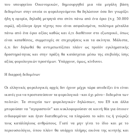
του υπουργείου Οικονομικών, δημιουργηθεί μια νέα μεγάλη βάση
δεδομένων στην οποία οι φορολογούμενοι θα δηλώσουν όσα δεν γνωρίζει
ήδη η εφορία, δηλαδή μετρητά στο σπίτι πάνω από ένα όριο (π.χ. 50.000
ευρώ), αξιόλογα έργα τέχνης που είναι ασφαλισμένα, πολύτιμα μέταλλα
πάνω από ένα όριο αξίας καθώς και ό,τι διαθέτουν στο εξωτερικό, όπως
είναι καταθέσεις, συμμετοχές σε επιχειρήσεις και τα ακίνητα. Μάλιστα,
ό,τι δεν δηλωθεί θα αντιμετωπίζεται πλέον ως προϊόν εγκληματικής
δραστηριότητας και στην πράξη θα κατάσχεται μέσω της επιβολής ίσης
αξίας φορολογικών προστίμων. Υπάρχουν, όμως, κίνδυνοι.
Η διαρροή δεδομένων
Οι ελληνικές φορολογικές αρχές δεν έχουν μέχρι τώρα αποδείξει ότι είναι
ικανές για να προστατεύσουν τα φορολογικά –και όχι μόνο– δεδομένα των
πολιτών. Τα στοιχεία των φορολογικών δηλώσεων, του Ε9 και άλλα
μπορούσαν να “αγοραστούν” και κυκλοφορούσαν σε κοινή θέα για όποιον
ενδιαφερόταν και ήταν διατεθειμένος να πληρώσει το κάτι τις ή γνώριζε
τους κατάλληλους ανθρώπους. Γιατί να μην γίνει το ίδιο και με το
περιουσιολόγιο, όπου πλέον θα υπάρχει πλήρης εικόνα της κινητής και