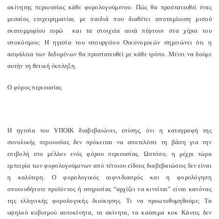
ακίνητης περιουσίας κάθε φορολογούμενου. Πώς θα προστατευθεί ένας
μεσαίος επιχειρηματίας με παιδιά που διαθέτει αποταμίευση μισού
εκατομμυρίου ευρώ και τα στοιχεία αυτά πέφτουν στα χέρια του
υποκόσμου; Η ηγεσία του υπουργείου Οικονομικών σημειώνει ότι η
ασφάλεια των δεδομένων θα προστατευθεί με κάθε τρόπο. Μένει να δούμε
αυτήν τη θετική έκπληξη.
Ο φόρος περιουσίας
Η ηγεσία του ΥΠΟΙΚ διαβεβαιώνει, επίσης, ότι η καταγραφή της
συνολικής περιουσίας δεν πρόκειται να αποτελέσει τη βάση για την
επιβολή στο μέλλον ενός φόρου περιουσίας. Ωστόσο, η μέχρι τώρα
εμπειρία των φορολογούμενων από τέτοιου είδους διαβεβαιώσεις δεν είναι
η καλύτερη. Ο φορολογικός αιφνιδιασμός και η φορολόγηση
οποιουδήποτε προϊόντος ή υπηρεσίας “αρχίζει να κινείται” είναι κανόνας
της ελληνικής φορολογικής διοίκησης. Τι να προωτοθυμηθούμε; Τα
υψηλού κυβισμού αυτοκίνητα, τα ακίνητα, τα καύσιμα κοκ Κάνεις δεν