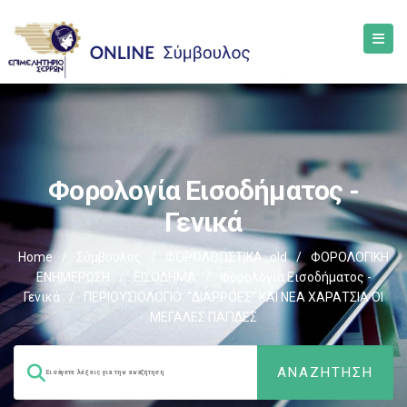
Φορολογία Εισοδήματος -
Γενικά
Home
/
Σύμβουλος
/
ΦΟΡΟΛΟΓΙΣΤΙΚΑ_old
/
ΦΟΡΟΛΟΓΙΚΗ
ΕΝΗΜΕΡΩΣΗ
/
ΕΙΣΟΔΗΜΑ
/
Φορολογία Εισοδήματος -
Γενικά
/
ΠΕΡΙΟΥΣΙΟΛΟΓΙΟ: “ΔΙΑΡΡΟΕΣ” ΚΑΙ ΝΕΑ ΧΑΡΑΤΣΙΑ ΟΙ
ΜΕΓΑΛΕΣ ΠΑΓΙΔΕΣ