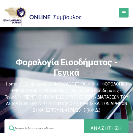
Φορολογία Εισοδήματος -
Γενικά
Home
/
Σύμβουλος
/
ΦΟΡΟΛΟΓΙΣΤΙΚΑ_old
/
ΦΟΡΟΛΟΓΙΚΗ
ΕΝΗΜΕΡΩΣΗ
/
ΕΙΣΟΔΗΜΑ
/
Φορολογία Εισοδήματος -
Γενικά
/
ΠΕΡΙ ΤΗΣ ΥΠΟΧΡΕΩΣΗΣ ΤΗΡΗΣΗΣ ΤΩΝ ΔΙΑΤΑΞΕΩΝ ΤΟΥ
ΑΡΘΡΟΥ 50 ΤΟΥ Ν. 4172/2013 (Κ.Φ.Ε.), ΚΑΘΩΣ ΚΑΙ ΤΩΝ ΑΡΘΡΩΝ
21 ΚΑΙ 22 ΤΟΥ Ν. 4174/2013 (Κ.Φ.Δ.)