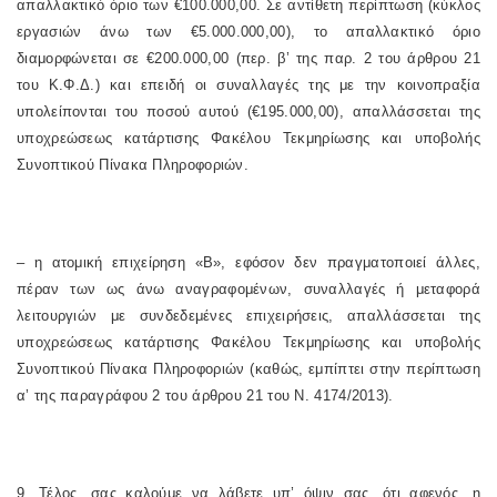
απαλλακτικό όριο των €100.000,00. Σε αντίθετη περίπτωση (κύκλος
εργασιών άνω των €5.000.000,00), το απαλλακτικό όριο
διαμορφώνεται σε €200.000,00 (περ. β’ της παρ. 2 του άρθρου 21
του Κ.Φ.Δ.) και επειδή οι συναλλαγές της με την κοινοπραξία
υπολείπονται του ποσού αυτού (€195.000,00), απαλλάσσεται της
υποχρεώσεως κατάρτισης Φακέλου Τεκμηρίωσης και υποβολής
Συνοπτικού Πίνακα Πληροφοριών.
– η ατομική επιχείρηση «Β», εφόσον δεν πραγματοποιεί άλλες,
πέραν των ως άνω αναγραφομένων, συναλλαγές ή μεταφορά
λειτουργιών με συνδεδεμένες επιχειρήσεις, απαλλάσσεται της
υποχρεώσεως κατάρτισης Φακέλου Τεκμηρίωσης και υποβολής
Συνοπτικού Πίνακα Πληροφοριών (καθώς, εμπίπτει στην περίπτωση
α’ της παραγράφου 2 του άρθρου 21 του Ν. 4174/2013).
9. Τέλος, σας καλούμε να λάβετε υπ’ όψιν σας, ότι αφενός, η