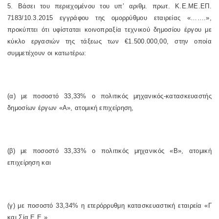
5. Βάσει του περιεχομένου του υπ’ αριθμ. πρωτ. Κ.Ε.ΜΕ.ΕΠ.
7183/10.3.2015 εγγράφου της ομορρύθμου εταιρείας «…….»,
προκύπτει ότι υφίσταται κοινοπραξία τεχνικού δημοσίου έργου με
κύκλο εργασιών της τάξεως των €1.500.000,00, στην οποία
συμμετέχουν οι κατωτέρω:
(α) με ποσοστό 33,33% ο πολιτικός μηχανικός-κατασκευαστής
δημοσίων έργων «Α», ατομική επιχείρηση,
(β) με ποσοστό 33,33% ο πολιτικός μηχανικός «Β», ατομική
επιχείρηση και
(γ) με ποσοστό 33,34% η ετερόρρυθμη κατασκευαστική εταιρεία «Γ
και Σία Ε.Ε.».