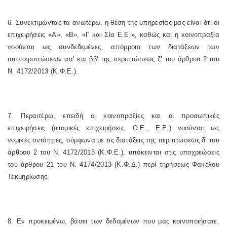
6. Συνεκτιμώντας τα ανωτέρω, η θέση της υπηρεσίας μας είναι ότι οι
επιχειρήσεις «Α», «Β», «Γ και Σία Ε.Ε.», καθώς και η κοινοπραξία
νοούνται ως συνδεδεμένες, απόρροια των διατάξεων των
υποπεριπτώσεων αα’ και ββ’ της περιπτώσεως ζ’ του άρθρου 2 του
Ν. 4172/2013 (Κ.Φ.Ε.).
7. Περαιτέρω, επειδή οι κοινοπραξίες και οι προσωπικές
επιχειρήσεις (ατομικές επιχειρήσεις, Ο.Ε., Ε.Ε.) νοούνται ως
νομικές οντότητες, σύμφωνα με τις διατάξεις της περιπτώσεως δ’ του
άρθρου 2 του Ν. 4172/2013 (Κ.Φ.Ε.), υπόκεινται στις υποχρεώσεις
του άρθρου 21 του Ν. 4174/2013 (Κ.Φ.Δ.) περί τηρήσεως Φακέλου
Τεκμηρίωσης.
8. Εν προκειμένω, βάσει των δεδομένων που μας κοινοποιήσατε,