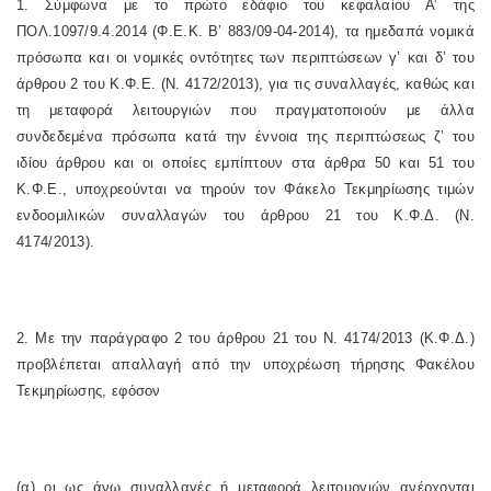
1. Σύμφωνα με το πρώτο εδάφιο του κεφαλαίου Α’ της
ΠΟΛ.1097/9.4.2014 (Φ.Ε.Κ. Β’ 883/09-04-2014), τα ημεδαπά νομικά
πρόσωπα και οι νομικές οντότητες των περιπτώσεων γ’ και δ’ του
άρθρου 2 του Κ.Φ.Ε. (Ν. 4172/2013), για τις συναλλαγές, καθώς και
τη μεταφορά λειτουργιών που πραγματοποιούν με άλλα
συνδεδεμένα πρόσωπα κατά την έννοια της περιπτώσεως ζ’ του
ιδίου άρθρου και οι οποίες εμπίπτουν στα άρθρα 50 και 51 του
Κ.Φ.Ε., υποχρεούνται να τηρούν τον Φάκελο Τεκμηρίωσης τιμών
ενδοομιλικών συναλλαγών του άρθρου 21 του Κ.Φ.Δ. (Ν.
4174/2013).
2. Με την παράγραφο 2 του άρθρου 21 του Ν. 4174/2013 (Κ.Φ.Δ.)
προβλέπεται απαλλαγή από την υποχρέωση τήρησης Φακέλου
Τεκμηρίωσης, εφόσον
(α) οι ως άνω συναλλαγές ή μεταφορά λειτουργιών ανέρχονται