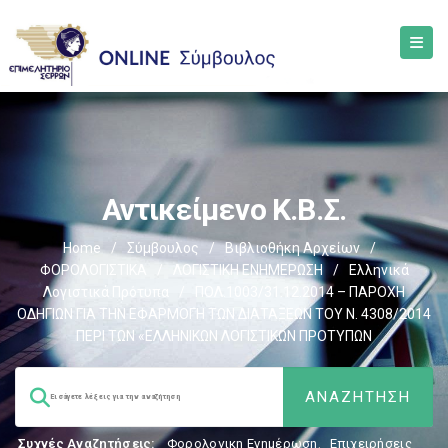
Αντικείμενο Κ.Β.Σ.
Home
/
Σύμβουλος
/
Βιβλιοθήκη Αρχείων
/
ΦΟΡΟΛΟΓΙΣΤΙΚΑ
/
ΛΟΓΙΣΤΙΚΗ ΕΝΗΜΕΡΩΣΗ
/
Ελληνικά
Λογιστικά Πρότυπα
/
ΠΟΛ.1003/31.12.2014 – ΠΑΡΟΧΗ
ΟΔΗΓΙΩΝ ΓΙΑ ΤΗΝ ΕΦΑΡΜΟΓΗ ΤΩΝ ΔΙΑΤΑΞΕΩΝ ΤΟΥ Ν. 4308/2014
ΠΕΡΙ ΤΩΝ «ΕΛΛΗΝΙΚΩΝ ΛΟΓΙΣΤΙΚΩΝ ΠΡΟΤΥΠΩΝ
Συχνές Αναζητήσεις:
Φορολογικη Ενημέρωση
,
Επιχειρήσεις