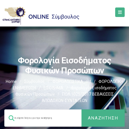
Φορολογία Εισοδήματος
Φυσικών Προσώπων
Home
/
Σύμβουλος
/
ΦΟΡΟΛΟΓΙΣΤΙΚΑ_old
/
ΦΟΡΟΛΟΓΙΚΗ
ΕΝΗΜΕΡΩΣΗ
/
ΕΙΣΟΔΗΜΑ
/
Φορολογία Εισοδήματος
Φυσικών Προσώπων
/
ΠΟΛ.1025/2017 ΒΕΒΑΙΩΣΕΙΣ
ΑΠΟΔΟΧΩΝ-ΣΥΝΤΑΞΕΩΝ