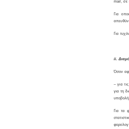
mail, σε
Για οπο
απευθύνε
Για τυχό
ii. Δια
Όσον αφ
– για τ
για τη δ
υποβολή 
Για τα 
στατιστ
φορολογη