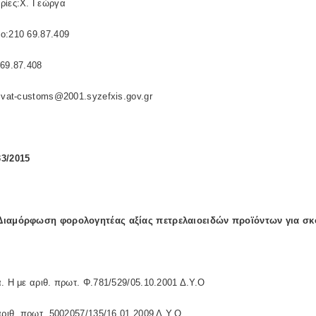
ρίες:Χ. Γεώργα
ο:210 69.87.409
69.87.408
:vat-customs@2001.syzefxis.gov.gr
3/2015
ιαμόρφωση φορολογητέας αξίας πετρελαιοειδών προϊόντων για σ
. Η με αριθ. πρωτ. Φ.781/529/05.10.2001 Δ.Υ.Ο
αριθ. πρωτ. 5002057/135/16.01.2009 Δ.Υ.Ο