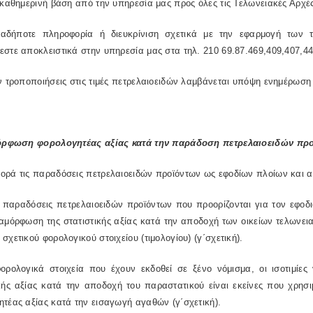
 καθημερινή βάση από την υπηρεσία μας προς όλες τις Τελωνειακές Αρχέ
ιαδήποτε πληροφορία ή διευκρίνιση σχετικά με την εφαρμογή των 
στε αποκλειστικά στην υπηρεσία μας στα τηλ. 210 69.87.469,409,407,448
ν τροποποιήσεις στις τιμές πετρελαιοειδών λαμβάνεται υπόψη ενημέρωση 
μόρφωση φορολογητέας αξίας κατά την παράδοση πετρελαιοειδών π
ορά τις παραδόσεις πετρελαιοειδών προϊόντων ως εφοδίων πλοίων και 
ις παραδόσεις πετρελαιοειδών προϊόντων που προορίζονται για τον ε
ιαμόρφωση της στατιστικής αξίας κατά την αποδοχή των οικείων τελωνε
σχετικού φορολογικού στοιχείου (τιμολογίου) (γ΄σχετική).
φορολογικά στοιχεία που έχουν εκδοθεί σε ξένο νόμισμα, οι ισοτιμίε
ικής αξίας κατά την αποδοχή του παραστατικού είναι εκείνες που χρησ
τέας αξίας κατά την εισαγωγή αγαθών (γ΄σχετική).