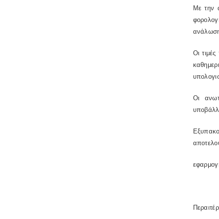
Με την 
φορολογ
ανάλωση
Οι τιμές
καθημερ
υπολογισ
Οι ανωτ
υποβάλλο
Εξυπακού
αποτελού
εφαρμογή
Περαιτέρ