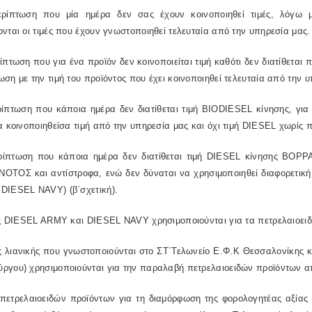
ρίπτωση που μία ημέρα δεν σας έχουν κοινοποιηθεί τιμές, λόγω μ
νται οι τιμές που έχουν γνωστοποιηθεί τελευταία από την υπηρεσία μας.
ίπτωση που για ένα προϊόν δεν κοινοποιείται τιμή καθότι δεν διατίθεται
ση με την τιμή του προϊόντος που έχει κοινοποιηθεί τελευταία από την 
ρίπτωση που κάποια ημέρα δεν διατίθεται τιμή BIODIESEL κίνησης, γ
α κοινοποιηθείσα τιμή από την υπηρεσία μας και όχι τιμή DIESEL χωρίς 
ρίπτωση που κάποια ημέρα δεν διατίθεται τιμή DIESEL κίνησης ΒΟΡΡΑ
 ΝΟΤΟΣ και αντίστροφα, ενώ δεν δύναται να χρησιμοποιηθεί διαφορετι
DIESEL NAVY) (β΄σχετική).
μές DIESEL ARMY και DIESEL NAVY χρησιμοποιούνται για τα πετρελαιοει
ές λιανικής που γνωστοποιούνται στο ΣΤ΄Τελωνείο Ε.Φ.Κ Θεσσαλονίκης 
ργου) χρησιμοποιούνται για την παραλαβή πετρελαιοειδών προϊόντων απ
 πετρελαιοειδών προϊόντων για τη διαμόρφωση της φορολογητέας αξίας 