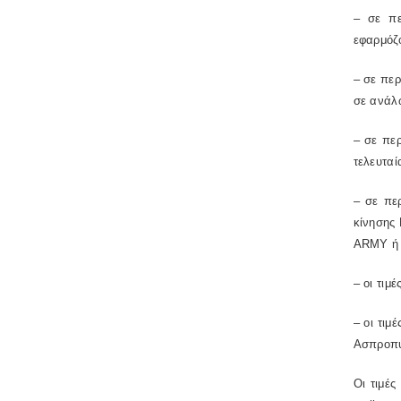
– σε πε
εφαρμόζο
– σε περ
σε ανάλω
– σε πε
τελευταί
– σε πε
κίνησης
ARMY ή 
– οι τι
– οι τιμ
Ασπροπύ
Οι τιμές