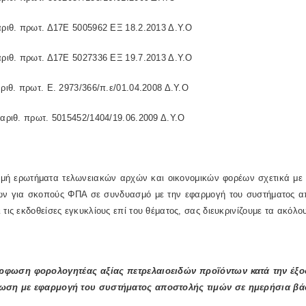
αριθ. πρωτ. Δ17Ε 5005962 ΕΞ 18.2.2013 Δ.Υ.Ο
αριθ. πρωτ. Δ17Ε 5027336 ΕΞ 19.7.2013 Δ.Υ.Ο
αριθ. πρωτ. Ε. 2973/366/π.ε/01.04.2008 Δ.Υ.Ο
 αριθ. πρωτ. 5015452/1404/19.06.2009 Δ.Υ.Ο
μή ερωτήματα τελωνειακών αρχών και οικονομικών φορέων σχετικά με 
ων για σκοπούς ΦΠΑ σε συνδυασμό με την εφαρμογή του συστήματος απ
 τις εκδοθείσες εγκυκλίους επί του θέματος, σας διευκρινίζουμε τα ακόλο
όρφωση φορολογητέας αξίας πετρελαιοειδών προϊόντων κατά την έξ
ωση με εφαρμογή του συστήματος αποστολής τιμών σε ημερήσια β