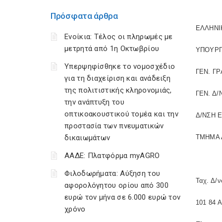
Πρόσφατα άρθρα
ΕΛΛΗΝΙ
Ενοίκια: Τέλος οι πληρωμές με
μετρητά από 1η Οκτωβρίου
ΥΠΟΥΡΓ
Υπερψηφίσθηκε το νομοσχέδιο
ΓΕΝ. Γ
για τη διαχείριση και ανάδειξη
της πολιτιστικής κληρονομιάς,
ΓΕΝ. Δ/
την ανάπτυξη του
οπτικοακουστικού τομέα και την
Δ/ΝΣΗ Ε
προστασία των πνευματικών
δικαιωμάτων
ΤΜΗΜΑ 
ΑΑΔΕ: Πλατφόρμα myAGRO
Φιλοδωρήματα: Αύξηση του
Ταχ. Δ/ν
αφορολόγητου ορίου από 300
ευρώ τον μήνα σε 6.000 ευρώ τον
101 84 
χρόνο