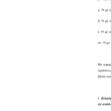
γ. Η με 
δ. Η με 
ε. Η με 
στ. Η με
Με αφορ
προϊόντ
βάση και
i. Διαμ
σε ανάλ