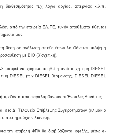
η διαθεσιμότητας π.χ λόγω αργίας, απεργίας κ.λ.π,
 πλέον από την εταιρεία ΕΛ.ΠΕ, τυχόν αποθέματα τίθενται
υπηρεσία μας.
ια τη θέση σε ανάλωση αποθεμάτων λαμβάνεται υπόψη η
προσαύξηση με BIO (β΄σχετική).
Σ μπορεί να χρησιμοποιηθεί η αντίστοιχη τιμή DIESEL
κή τιμή DIESEL (π.χ DIESEL θέρμανσης, DIESEL DIESEL
δή προϊόντα που παραλαμβάνουν οι Ένοπλες Δυνάμεις.
και στο Δ΄ Τελωνείο Επίβλεψης Συγκροτημάτων (κλιμάκιο
ό πρατηριούχους λιανικής.
για την επιβολή ΦΠΑ θα διαβιβάζονται εφεξής, μέσω e-