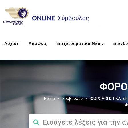
Αρχική
Απόψεις
Επιχειρηματικά Νέα
Επενδυ
ΦΟΡΟΣ
Home
/
Σύμβουλος
/
ΦΟΡΟΛΟΓΙΣΤΙΚΑ_ol
Φ