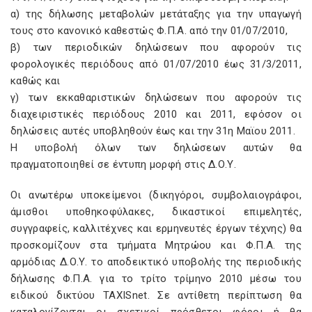
α) της δήλωσης μεταβολών μετάταξης για την υπαγωγή
τους στο κανονικό καθεστώς Φ.Π.Α. από την 01/07/2010,
β) των περιοδικών δηλώσεων που αφορούν τις
φορολογικές περιόδους από 01/07/2010 έως 31/3/2011,
καθώς και
γ) των εκκαθαριστικών δηλώσεων που αφορούν τις
διαχειριστικές περιόδους 2010 και 2011, εφόσον οι
δηλώσεις αυτές υποβληθούν έως και την 31η Μαϊου 2011.
Η υποβολή όλων των δηλώσεων αυτών θα
πραγματοποιηθεί σε έντυπη μορφή στις Δ.Ο.Υ.
Οι ανωτέρω υποκείμενοι (δικηγόροι, συμβολαιογράφοι,
άμισθοι υποθηκοφύλακες, δικαστικοί επιμελητές,
συγγραφείς, καλλιτέχνες και ερμηνευτές έργων τέχνης) θα
προσκομίζουν στα τμήματα Μητρώου και Φ.Π.Α. της
αρμόδιας Δ.Ο.Υ. το αποδεικτικό υποβολής της περιοδικής
δήλωσης Φ.Π.Α. για το τρίτο τρίμηνο 2010 μέσω του
ειδικού δικτύου TAXISnet. Σε αντίθετη περίπτωση θα