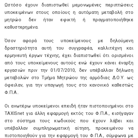
Ωστόσο έχουν διαπιστωθεί μεμονωμένες περιπτώσεις
υποκειμένων στους οποίους η αυτόματη μεταβολή στο
μητρώο δεν ήταν εφικτή ή πραγματοποιήθηκε
καθυστερημένα.
Όσον αφορά τους υποκείμενους με δηλούμενη
δραστηριότητα αυτή του συγγραφέα, καλλιτέχνη και
ερμηνευτή έργων τέχνης, έχει διαπιστωθεί ότι ορισμένοι
από τους υποκείμενους αυτούς ενώ έχουν κάνει έναρξη
εργασιών πριν την 01/07/2010, δεν υπέβαλλαν δήλωση
μεταβολών στο Τμήμα Μητρώου της αρμόδιας Δ.Ο.Υ. ως
όφειλαν, για την υπαγωγή τους στο κανονικό καθεστώς
Φ.Π.Α..
Οι ανωτέρω υποκείμενοι επειδή ήταν πιστοποιημένοι στο
TAXISnet για άλλη εφαρμογή εκτός του Φ.Π.Α., εισήγαγαν
στο σύστημα τους κωδικούς που έχουν λάβει και
υπέβαλλαν συμπληρωματική αίτηση, προκειμένου να
πιστοποιηθούν για την εφαρμογή του Φ.Π.Α., σύμφωνα με