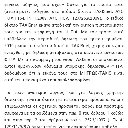
γενικές οδηγίες που έχουν δοθεί για το σκοπό αυτό
(αναρτημένες οδηγίες στο ειδικό δίκτυο TAXISnet, ΑΥΟ
ΠΟΛ.1154/14.11.2008, ΑΥΟ ΠΟΛ.1127/25.9.2009). Το ειδικό
δίκτυο TAXISnet έκανε αποδεκτή την αίτηση πιστοποίησης
τους για την εφαρμογή του Φ.Π.Α. Με τον τρόπο αυτό
υπέβαλλαν την περιοδική δήλωση του τρίτου τριμήνου
2010 μέσω του ειδικού δικτύου TAXISnet, χωρίς να έχουν
ενταχθεί , με δήλωση μεταβολών, στο κανονικό καθεστώς
Φ.Π.Α. Με την εφαρμογή του νέου TAXISnet οι υποκείμενοι
αυτοί εμφανίζουν αδυναμία υποβολής δηλώσεων Φ.Π.Α.
δεδομένου ότι η εικόνα τους στο ΜΗΤΡΩΟ/ΤΑXIS είναι
αυτή του υποκειμένου και απαλλασσομένου.
Για τους ανωτέρω λόγους και για λόγους χρηστής
διοίκησης γίνεται δεκτό για τα ανωτέρω πρόσωπα, να μην
επιβάλλονται οι σχετικοί πρόσθετοι φόροι και πρόστιμα,
σύμφωνα με τα οριζόμενα στην παρ. 8 του άρθρου 1 καθώς
και στην παρ. 2 του άρθρου 4 του ν. 2523/1997 (ΦΕΚ Α'
179/11/9/97) όπως ισχύει, για την εκπρόθεσμη υποβολή: