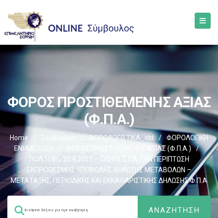
ΦΟΡΟΣ ΠΡΟΣΤΙΘΕΜΕΝΗΣ ΑΞΙΑΣ
(Φ.Π.Α.)
Home
/
Σύμβουλος
/
ΦΟΡΟΛΟΓΙΣΤΙΚΑ_old
/
ΦΟΡΟΛΟΓΙΚΗ
ΕΝΗΜΕΡΩΣΗ
/
ΦΟΡΟΣ ΠΡΟΣΤΙΘΕΜΕΝΗΣ ΑΞΙΑΣ (Φ.Π.Α.)
/
ΠΟΛ.1086/20.4.2011 – ΟΔΗΓΙΕΣ ΓΙΑ ΤΗΝ ΠΕΡΙΠΤΩΣΗ
ΕΚΠΡΟΘΕΣΜΗΣ ΥΠΟΒΟΛΗΣ ΔΗΛΩΣΗΣ ΜΕΤΑΒΟΛΩΝ –
ΜΕΤΑΤΑΞΗΣ, ΠΕΡΙΟΔΙΚΗΣ ΚΑΙ ΕΚΚΑΘΑΡΙΣΤΙΚΗΣ ΔΗΛΩΣΗΣ Φ.Π.Α