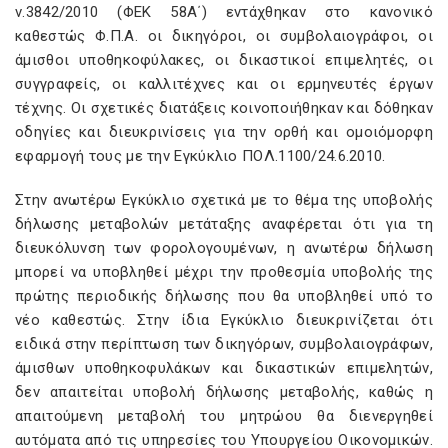
ν.3842/2010 (ΦΕΚ 58Α΄) εντάχθηκαν στο κανονικό
καθεστώς Φ.Π.Α. οι δικηγόροι, οι συμβολαιογράφοι, οι
άμισθοι υποθηκοφύλακες, οι δικαστικοί επιμελητές, οι
συγγραφείς, οι καλλιτέχνες και οι ερμηνευτές έργων
τέχνης. Οι σχετικές διατάξεις κοινοποιήθηκαν και δόθηκαν
οδηγίες και διευκρινίσεις για την ορθή και ομοιόμορφη
εφαρμογή τους με την Εγκύκλιο ΠΟΛ.1100/24.6.2010.
Στην ανωτέρω Εγκύκλιο σχετικά με το θέμα της υποβολής
δήλωσης μεταβολών μετάταξης αναφέρεται ότι για τη
διευκόλυνση των φορολογουμένων, η ανωτέρω δήλωση
μπορεί να υποβληθεί μέχρι την προθεσμία υποβολής της
πρώτης περιοδικής δήλωσης που θα υποβληθεί υπό το
νέο καθεστώς. Στην ίδια Εγκύκλιο διευκρινίζεται ότι
ειδικά στην περίπτωση των δικηγόρων, συμβολαιογράφων,
άμισθων υποθηκοφυλάκων και δικαστικών επιμελητών,
δεν απαιτείται υποβολή δήλωσης μεταβολής, καθώς η
απαιτούμενη μεταβολή του μητρώου θα διενεργηθεί
αυτόματα από τις υπηρεσίες του Υπουργείου Οικονομικών.