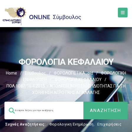
ΦΟΡΟΛΟΓΙΑ ΚΕΦΑΛΑΙΟΥ
Home
/
Σύμβουλος
/
ΦΟΡΟΛΟΓΙΣΤΙΚΑ_old
/
ΦΟΡΟΛΟΓΙΚΗ
ΕΝΗΜΕΡΩΣΗ
/
ΦΟΡΟΛΟΓΙΑ ΚΕΦΑΛΑΙΟΥ
/
ΠΟΛ.1087/16.4.2015 – ΑΠΟΔΕΙΞΗ ΑΓΡΟΤΙΚΗΣ ΙΔΙΟΤΗΤΑΣ ΓΙΑ ΤΗ
ΧΟΡΗΓΗΣΗ ΑΓΡΟΤΙΚΗΣ ΑΠΑΛΛΑΓΗΣ
Συχνές Αναζητήσεις:
Φορολογικη Ενημέρωση
,
Επιχειρήσεις