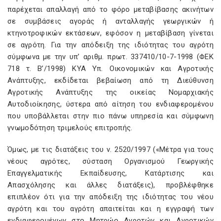
παρέχεται απαλλαγή από το φόρο μεταβίβασης ακινήτων
σε συμβάσεις αγοράς ή ανταλλαγής γεωργικών ή
κτηνοτροφικών εκτάσεων, εφόσον η μεταβίβαση γίνεται
σε αγρότη. Για την απόδειξη της ιδιότητας του αγρότη
σύμφωνα με την υπ’ αριθμ. πρωτ. 337410/10-7-1998 (ΦΕΚ
718 τ. Β’/1998) ΚΥΑ Υπ. Οικονομικών και Αγροτικής
Ανάπτυξης, εκδίδεται βεβαίωση από τη Διεύθυνση
Αγροτικής Ανάπτυξης της οικείας Νομαρχιακής
Αυτοδιοίκησης, ύστερα από αίτηση του ενδιαφερομένου
που υποβάλλεται στην πιο πάνω υπηρεσία και σύμφωνη
γνωμοδότηση τριμελούς επιτροπής.
Όμως, με τις διατάξεις του ν. 2520/1997 («Μέτρα για τους
νέους αγρότες, σύσταση Οργανισμού Γεωργικής
Επαγγελματικής Εκπαίδευσης, Κατάρτισης και
Απασχόλησης και άλλες διατάξεις), προβλέφθηκε
επιπλέον ότι για την απόδειξη της ιδιότητας του νέου
αγρότη και του αγρότη απαιτείται και η εγγραφή των
ενδιαφερομένων στο Μητρώο Αγροτών και Αγροτικών