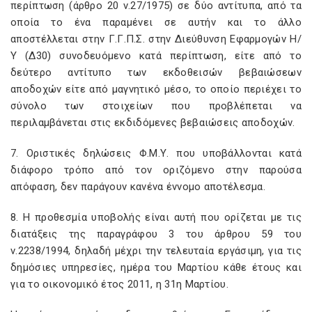
περίπτωση (άρθρο 20 ν.27/1975) σε δύο αντίτυπα, από τα
οποία το ένα παραμένει σε αυτήν και το άλλο
αποστέλλεται στην Γ.Γ.Π.Σ. στην Διεύθυνση Εφαρμογών Η/
Υ (Δ30) συνοδευόμενο κατά περίπτωση, είτε από το
δεύτερο αντίτυπο των εκδοθεισών βεβαιώσεων
αποδοχών είτε από μαγνητικό μέσο, το οποίο περιέχει το
σύνολο των στοιχείων που προβλέπεται να
περιλαμβάνεται στις εκδιδόμενες βεβαιώσεις αποδοχών.
7. Οριστικές δηλώσεις Φ.Μ.Υ. που υποβάλλονται κατά
διάφορο τρόπο από τον οριζόμενο στην παρούσα
απόφαση, δεν παράγουν κανένα έννομο αποτέλεσμα.
8. Η προθεσμία υποβολής είναι αυτή που ορίζεται με τις
διατάξεις της παραγράφου 3 του άρθρου 59 του
ν.2238/1994, δηλαδή μέχρι την τελευταία εργάσιμη, για τις
δημόσιες υπηρεσίες, ημέρα του Μαρτίου κάθε έτους και
για το οικονομικό έτος 2011, η 31η Μαρτίου.