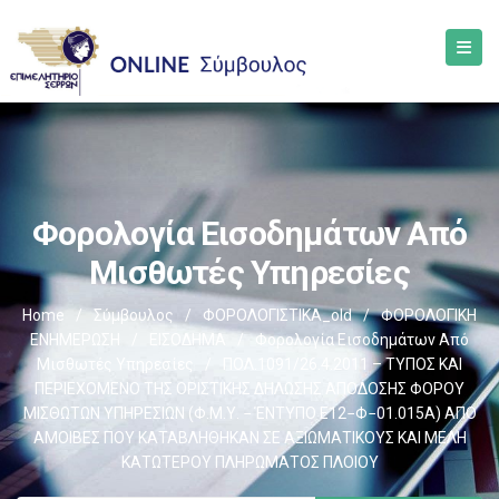
Φορολογία Εισοδημάτων Από
Μισθωτές Υπηρεσίες
Home
/
Σύμβουλος
/
ΦΟΡΟΛΟΓΙΣΤΙΚΑ_old
/
ΦΟΡΟΛΟΓΙΚΗ
ΕΝΗΜΕΡΩΣΗ
/
ΕΙΣΟΔΗΜΑ
/
Φορολογία Εισοδημάτων Από
Μισθωτές Υπηρεσίες
/
ΠΟΛ.1091/26.4.2011 – ΤΥΠΟΣ ΚΑΙ
ΠΕΡΙΕΧΟΜΕΝΟ ΤΗΣ ΟΡΙΣΤΙΚΗΣ ΔΗΛΩΣΗΣ ΑΠΟΔΟΣΗΣ ΦΟΡΟΥ
ΜΙΣΘΩΤΩΝ ΥΠΗΡΕΣΙΩΝ (Φ.Μ.Υ. − ΈΝΤΥΠΟ Ε12−Φ−01.015Α) ΑΠΟ
ΑΜΟΙΒΕΣ ΠΟΥ ΚΑΤΑΒΛΗΘΗΚΑΝ ΣΕ ΑΞΙΩΜΑΤΙΚΟΥΣ ΚΑΙ ΜΕΛΗ
ΚΑΤΩΤΕΡΟΥ ΠΛΗΡΩΜΑΤΟΣ ΠΛΟΙΟΥ