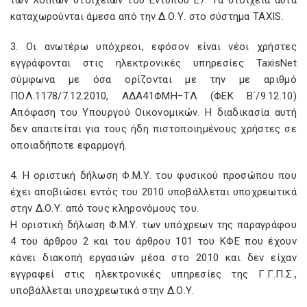
των λοιπών στοιχείων του Εντύπου Ε7. Τα στοιχεία αυτά
καταχωρούνται άμεσα από την Δ.Ο.Υ. στο σύστημα TAXIS.
3. Οι ανωτέρω υπόχρεοι, εφόσον είναι νέοι χρήστες
εγγράφονται στις ηλεκτρονικές υπηρεσίες TaxisNet
σύμφωνα με όσα ορίζονται με την με αριθμό
ΠΟΛ.1178/7.12.2010, ΑΔΑ41ΦΜΗ−ΤΛ (ΦΕΚ Β΄/9.12.10)
Απόφαση του Υπουργού Οικονομικών. Η διαδικασία αυτή
δεν απαιτείται για τους ήδη πιστοποιημένους χρήστες σε
οποιαδήποτε εφαρμογή.
4. Η οριστική δήλωση Φ.Μ.Υ. του φυσικού προσώπου που
έχει αποβιώσει εντός του 2010 υποβάλλεται υποχρεωτικά
στην Δ.Ο.Υ. από τους κληρονόμους του.
Η οριστική δήλωση Φ.Μ.Υ. των υπόχρεων της παραγράφου
4 του άρθρου 2 και του άρθρου 101 του ΚΦΕ που έχουν
κάνει διακοπή εργασιών μέσα στο 2010 και δεν είχαν
εγγραφεί στις ηλεκτρονικές υπηρεσίες της Γ.Γ.Π.Σ.,
υποβάλλεται υποχρεωτικά στην Δ.Ο.Υ.