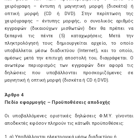
χειρόγραφη – έντυπη ή μαγνητική μορφή (δισκέτα) ή
οπτική μορφή (CD ή DVD). Στην περίπτωση της
χειρόγραφης – έντυπης μορφής, ο συνολικός αριθμός
εγγραφών (δικαιούχων μισθωτών) δεν θα πρέπει να
ξεπερνά τις πέντε (5) καταχωρήσεις. Μετά την
πληκτρολόγησή τους δημιουργείται αρχείο, το οποίο
υποβάλλεται μέσω διαδικτύου (Internet), και το οποίο,
αμέσως μετά την επιτυχή αποστολή του, διαγράφεται. Ο
ανωτέρω περιορισμός των εγγραφών δεν αφορά τις
δηλώσεις που υποβάλλονται προσκομιζόμενες σε
μαγνητική ή οπτική μορφή (δισκέτα ή CD ή DVD).
Άρθρο 4
Πεδίο εφαρμογής – Προϋποθέσεις αποδοχής
Οι υποβαλλόμενες οριστικές δηλώσεις Φ.Μ.Υ. γίνονται
αποδεκτές εφόσον πληρούν τις κάτωθι προϋποθέσεις:
1. α) Υποβάλλονται ηλεκτρονικά μέσω διαδικτύου ή