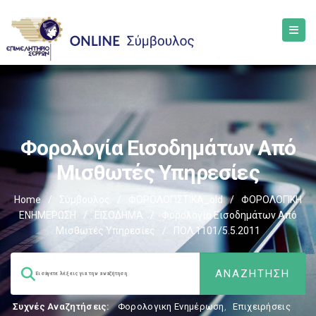
Φορολογία Εισοδημάτων Από
Μισθωτές Υπηρεσίες
Home
/
Σύμβουλος
/
ΦΟΡΟΛΟΓΙΣΤΙΚΑ_old
/
ΦΟΡΟΛΟΓΙΚΗ
ΕΝΗΜΕΡΩΣΗ
/
ΕΙΣΟΔΗΜΑ
/
Φορολογία Εισοδημάτων Από
Μισθωτές Υπηρεσίες
/
ΠΟΛ.1101/5.5.2011
Συχνές Αναζητήσεις:
Φορολογικη Ενημέρωση
,
Επιχειρήσεις