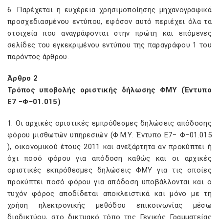
6. Παρέχεται η ευχέρεια χρησιμοποίησης μηχανογραφικά
προσχεδιασμένου εντύπου, εφόσον αυτό περιέχει όλα τα
στοιχεία που αναγράφονται στην πρώτη και επόμενες
σελίδες του εγκεκριμένου εντύπου της παραγράφου 1 του
παρόντος άρθρου.
Άρθρο 2
Τρόπος υποβολής οριστικής δήλωσης ΦΜΥ (Έντυπο
Ε7 −Φ−01.015)
1. Οι αρχικές οριστικές εμπρόθεσμες δηλώσεις απόδοσης
φόρου μισθωτών υπηρεσιών (Φ.Μ.Υ. Έντυπο Ε7− Φ−01.015
), οικονομικού έτους 2011 και ανεξάρτητα αν προκύπτει ή
όχι ποσό φόρου για απόδοση καθώς και οι αρχικές
οριστικές εκπρόθεσμες δηλώσεις ΦΜΥ για τις οποίες
προκύπτει ποσό φόρου για απόδοση υποβάλλονται και ο
τυχόν φόρος αποδίδεται αποκλειστικά και μόνο με τη
χρήση ηλεκτρονικής μεθόδου επικοινωνίας μέσω
διαδικτύου, στο δικτυακό τόπο της Γενικής Γραμματείας