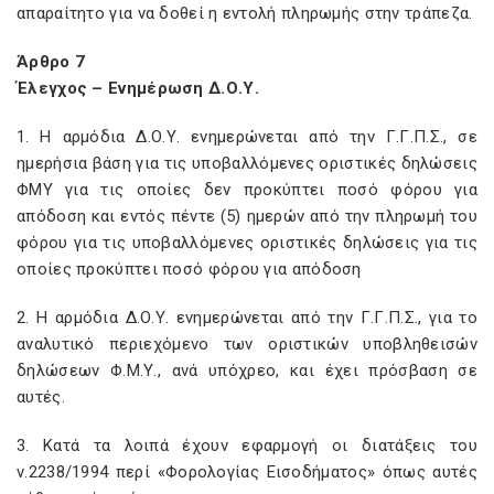
απαραίτητο για να δοθεί η εντολή πληρωμής στην τράπεζα.
Άρθρο 7
Έλεγχος – Ενημέρωση Δ.Ο.Υ.
1. Η αρμόδια Δ.Ο.Υ. ενημερώνεται από την Γ.Γ.Π.Σ., σε
ημερήσια βάση για τις υποβαλλόμενες οριστικές δηλώσεις
ΦΜΥ για τις οποίες δεν προκύπτει ποσό φόρου για
απόδοση και εντός πέντε (5) ημερών από την πληρωμή του
φόρου για τις υποβαλλόμενες οριστικές δηλώσεις για τις
οποίες προκύπτει ποσό φόρου για απόδοση
2. Η αρμόδια Δ.Ο.Υ. ενημερώνεται από την Γ.Γ.Π.Σ., για το
αναλυτικό περιεχόμενο των οριστικών υποβληθεισών
δηλώσεων Φ.Μ.Υ., ανά υπόχρεο, και έχει πρόσβαση σε
αυτές.
3. Κατά τα λοιπά έχουν εφαρμογή οι διατάξεις του
ν.2238/1994 περί «Φορολογίας Εισοδήματος» όπως αυτές