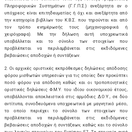
Πληροφορικών Συστημάτων (Γ.Γ.Π.Σ.) ανεξάρτητα αν ο
υπόχρεος είναι επιτηδευματίας ή όχι και ανεξάρτητα από
την κατηγορία βιβλίων του Κ.Β.Σ. που τηρούνται και από
τον τρόπο ενημέρωσής τους (μηχανογραφικά ή
χειρόγραφα). Με την δήλωση αυτή υποχρεωτικά
υποβάλλεται και το σύνολο των στοιχείων που
προβλέπεται να περιλαμβάνεται στις εκδιδόμενες
βεβαιώσεις αποδοχών ή συντάξεων.
2. Οι αρχικές οριστικές εκπρόθεσμες δηλώσεις απόδοσης
φόρου μισθωτών υπηρεσιών για τις οποίες δεν προκύπτει
ποσό φόρου για απόδοση καθώς και οι τροποποιητικές
οριστικές δηλώσεις Φ.Μ.Υ. του ιδίου οικονομικού έτους,
υποβάλλονται αποκλειστικά στις αρμόδιες Δ.Ο.Υ., σε δύο
αντίτυπα, συνοδευόμενα υποχρεωτικά με μαγνητικό μέσο,
το οποίο περιέχει το σύνολο των στοιχείων που
προβλέπεται να περιλαμβάνεται στις εκδιδόμενες
βεβαιώσεις αποδοχών ή συντάξεων, καθώς και το σύνολο