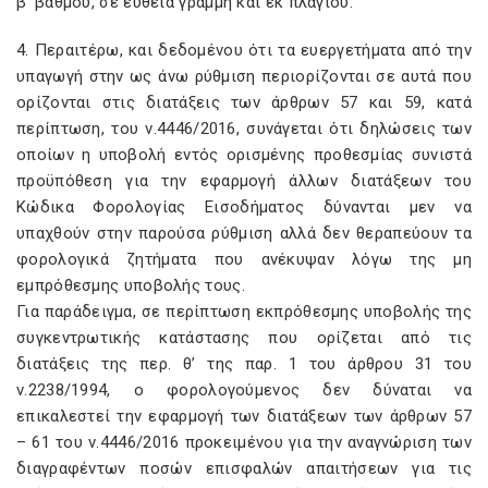
β’ βαθμού, σε ευθεία γραμμή και εκ πλαγίου.
4. Περαιτέρω, και δεδομένου ότι τα ευεργετήματα από την
υπαγωγή στην ως άνω ρύθμιση περιορίζονται σε αυτά που
ορίζονται στις διατάξεις των άρθρων 57 και 59, κατά
περίπτωση, του ν.4446/2016, συνάγεται ότι δηλώσεις των
οποίων η υποβολή εντός ορισμένης προθεσμίας συνιστά
προϋπόθεση για την εφαρμογή άλλων διατάξεων του
Κώδικα Φορολογίας Εισοδήματος δύνανται μεν να
υπαχθούν στην παρούσα ρύθμιση αλλά δεν θεραπεύουν τα
φορολογικά ζητήματα που ανέκυψαν λόγω της μη
εμπρόθεσμης υποβολής τους.
Για παράδειγμα, σε περίπτωση εκπρόθεσμης υποβολής της
συγκεντρωτικής κατάστασης που ορίζεται από τις
διατάξεις της περ. θ’ της παρ. 1 του άρθρου 31 του
ν.2238/1994, ο φορολογούμενος δεν δύναται να
επικαλεστεί την εφαρμογή των διατάξεων των άρθρων 57
– 61 του ν.4446/2016 προκειμένου για την αναγνώριση των
διαγραφέντων ποσών επισφαλών απαιτήσεων για τις