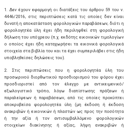
1. Δεν έχουν εφαρμογή οι διατάξεις του άρθρου 59 του ν.
4446/2016, στις περιπτώσεις κατά τις οποίες δεν είναι
δυνατή η αποκατάσταση φορολογικών παραβάσεων, διότι η
φορολογητέα ύλη έχει ήδη περιληφθεί στη φορολογική
δήλωση του υπόχρεου (π.χ. εκδότης εικονικών τιμολογίων
ο οποίος έχει ήδη καταχωρήσει τα εικονικά φορολογικά
στοιχεία στα βιβλία του και τα έχει συμπεριλάβει στις ήδη
υποβληθείσες δηλώσεις του).
2. Στις περιπτώσεις που η φορολογητέα ύλη του
προσωρινού διορθωτικού προσδιορισμού του φόρου έχει
προσδιοριστεί από τον έλεγχο με αντικειμενικό/
εξωλογιστικό τρόπο, λόγω διαπίστωσης πράξεων ή
παραλείψεων ή παραβάσεων, από τις οποίες προκύπτει
αποκρυβείσα φορολογητέα ύλη (μη έκδοση ή έκδοση
ανακριβών ή εικονικών ή πλαστών ως προς την ποσότητα
ή την αξία ή τον αντισυμβαλλόμενο φορολογικών
στοιχείων διακίνησης ή αξίας, λήψη ανακριβών ή