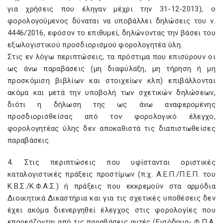
για χρήσεις που έληγαν μέχρι την 31-12-2013), ο
φορολογούμενος δύναται να υποβάλλει δηλώσεις του ν.
4446/2016, εφόσον το επιθυμεί, δηλώνοντας την βάσει του
εξωλογιστικού προσδιορισμού φορολογητέα ύλη.
Στις εν λόγω περιπτώσεις, τα πρόστιμα που επισύρουν οι
ως άνω παραβάσεις (μη διαφύλαξη, μη τήρηση ή μη
προσκόμιση βιβλίων και στοιχείων κλπ) επιβάλλονται
ακόμα και μετά την υποβολή των σχετικών δηλώσεων,
διότι η δήλωση της ως άνω αναφερομένης
προσδιορισθείσας από τον φορολογικό έλεγχο,
φορολογητέας ύλης δεν αποκαθιστά τις διαπιστωθείσες
παραβάσεις.
4. Στις περιπτώσεις που υφίστανται οριστικές
καταλογιστικές πράξεις προστίμων (π.χ. Α.Ε.Π./Π.Ε.Π. του
Κ.Β.Σ./Κ.Φ.Α.Σ.) ή πράξεις που εκκρεμούν στα αρμόδια
Διοικητικά Δικαστήρια και για τις σχετικές υποθέσεις δεν
έχει ακόμα διενεργηθεί έλεγχος στις φορολογίες που
επηρεάζονται από τις παραβάσεις αυτές (Εισόδημα- Φ.Π.Α.