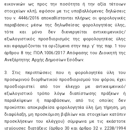
εικονικών ως προς την ποσότητα ή την αξία τέτοιων
στοιχείων κλπ), εφόσον με τις υποβαλλόμενες δηλώσεις
του ν. 4446/2016 αποκαθίστανται πλήρως οι φορολογικές
παραβάσεις μέσω της δηλωθείσας φορολογητέας ύλης,
τότε και μόνο δεν διενεργείται αντικειμενικός/
εξωλογιστικός προσδιορισμός της φορολογητέας ύλης
και εφαρμόζονται τα οριζόμενα στην περ. γ’ της παρ. 1 του
άρθρου 8 της ΠΟΛ.1006/2017 Απόφασης του Διοικητή της
Ανεξάρτητης Αρχής Δημοσίων Εσόδων.
3. Στις περιπτώσεις που η φορολογητέα ύλη του
προσωρινού διορθωτικού προσδιορισμού του φόρου, έχει
προσδιοριστεί από τον έλεγχο με αντικειμενικό/
εξωλογιστικό τρόπο λόγω διαπίστωσης πράξεων ή
παραλείψεων ή παραβάσεων, από τις οποίες δεν
προκύπτει αποκρυβείσα φορολογητέα ύλη (μη τήρηση, μη
διαφύλαξη, μη προσκόμιση βιβλίων και στοιχείων κατόπιν
προσκλήσεων του ελέγχου) σύμφωνα με τις εκάστοτε
ισχύουσες διατάξεις (άρθρο 30 και άρθρο 32 ν. 2238/1994