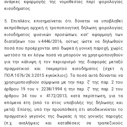
ανάγκες εφαρμογής της νομοθεσίας περί φορολογίας
εισοδήματος.
5. Επιπλέον, επισημαίνεται ότι δύναται να υποβληθεί
εκπρόθεσμη αρχική ή τροποποιητική δήλωση φορολογίας
εισοδήματος φυσικών προσώπων, κατ’ εφαρμογή των
διατάξεων του ν.4446/2016, ούτως ώστε να δηλωθούν
ποσά που προέρχονται από δωρεά ή γονική παροχή, χωρίς
ωστόσο τα εν λόγω ποσά να μπορούν να χρησιμοποιηθούν
για την κάλυψη ή τον περιορισμό της διαφοράς μεταξύ
πραγματικού και τεκμαρτού εισοδήματος (σχετ. η
ΠΟΛ.1076/26.3.2015 εγκύκλιος). Τα ποσά αυτά δύνανται να
χρησιμοποιηθούν σύμφωνα με την περ. ζ’ της παρ. 2 του
άρθρου 19 του ν. 2238/1994 ή την περ. ζ’ της παρ. 2 του
άρθρου 34 του ν. 4172/2013, κατά περίπτωση, για τα
επόμενα έτη (από το έτος υποβολής της δήλωσης και
μετά). Επίσης, υπό την προϋπόθεση ότι αποδεικνύεται το
πραγματικό γεγονός της δωρεάς ή της γονικής παροχής
(π.χ. αναλήψεις και καταθέσεις σε τραπεζικούς