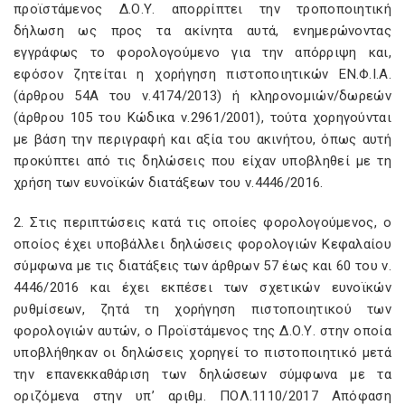
προϊστάμενος Δ.Ο.Υ. απορρίπτει την τροποποιητική
δήλωση ως προς τα ακίνητα αυτά, ενημερώνοντας
εγγράφως το φορολογούμενο για την απόρριψη και,
εφόσον ζητείται η χορήγηση πιστοποιητικών ΕΝ.Φ.Ι.Α.
(άρθρου 54Α του ν.4174/2013) ή κληρονομιών/δωρεών
(άρθρου 105 του Κώδικα ν.2961/2001), τούτα χορηγούνται
με βάση την περιγραφή και αξία του ακινήτου, όπως αυτή
προκύπτει από τις δηλώσεις που είχαν υποβληθεί με τη
χρήση των ευνοϊκών διατάξεων του ν.4446/2016.
2. Στις περιπτώσεις κατά τις οποίες φορολογούμενος, ο
οποίος έχει υποβάλλει δηλώσεις φορολογιών Κεφαλαίου
σύμφωνα με τις διατάξεις των άρθρων 57 έως και 60 του ν.
4446/2016 και έχει εκπέσει των σχετικών ευνοϊκών
ρυθμίσεων, ζητά τη χορήγηση πιστοποιητικού των
φορολογιών αυτών, ο Προϊστάμενος της Δ.Ο.Υ. στην οποία
υποβλήθηκαν οι δηλώσεις χορηγεί το πιστοποιητικό μετά
την επανεκκαθάριση των δηλώσεων σύμφωνα με τα
οριζόμενα στην υπ’ αριθμ. ΠΟΛ.1110/2017 Απόφαση