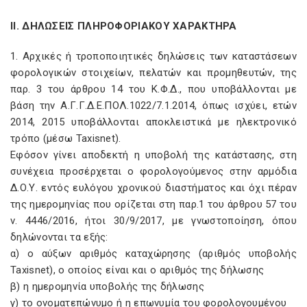
ΙΙ. ΔΗΛΩΣΕΙΣ ΠΛΗΡΟΦΟΡΙΑΚΟΥ ΧΑΡΑΚΤΗΡΑ
1. Αρχικές ή τροποποιητικές δηλώσεις των καταστάσεων
φορολογικών στοιχείων, πελατών και προμηθευτών, της
παρ. 3 του άρθρου 14 του Κ.Φ.Δ., που υποβάλλονται με
βάση την Α.Γ.Γ.Δ.Ε.ΠΟΛ.1022/7.1.2014, όπως ισχύει, ετών
2014, 2015 υποβάλλονται αποκλειστικά με ηλεκτρονικό
τρόπο (μέσω Taxisnet
).
Εφόσον γίνει αποδεκτή η υποβολή της κατάστασης, στη
συνέχεια προσέρχεται ο φορολογούμενος στην αρμόδια
Δ.Ο.Υ. εντός ευλόγου χρονικού διαστήματος και όχι πέραν
της ημερομηνίας που ορίζεται στη παρ.1 του άρθρου 57 του
ν. 4446/2016, ήτοι 30/9/2017, με γνωστοποίηση, όπου
δηλώνονται τα εξής:
α) ο αύξων αριθμός καταχώρησης (αριθμός υποβολής
Taxisnet
), ο οποίος είναι και ο αριθμός της δήλωσης
β) η ημερομηνία υποβολής της δήλωσης
γ) το ονοματεπώνυμο ή η επωνυμία του φορολογουμένου