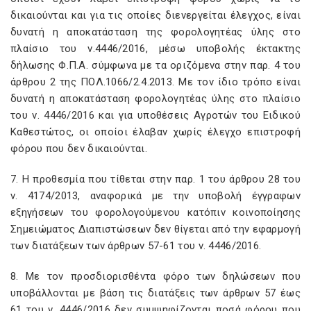
δικαιούνται και για τις οποίες διενεργείται έλεγχος, είναι
δυνατή η αποκατάσταση της φορολογητέας ύλης στο
πλαίσιο του ν.4446/2016, μέσω υποβολής έκτακτης
δήλωσης Φ.Π.Α. σύμφωνα με τα οριζόμενα στην παρ. 4 του
άρθρου 2 της ΠΟΛ.1066/2.4.2013. Με τον ίδιο τρόπο είναι
δυνατή η αποκατάσταση φορολογητέας ύλης στο πλαίσιο
του ν. 4446/2016 και για υποθέσεις Αγροτών του Ειδικού
Καθεστώτος, οι οποίοι έλαβαν χωρίς έλεγχο επιστροφή
φόρου που δεν δικαιούνται.
7. Η προθεσμία που τίθεται στην παρ. 1 του άρθρου 28 του
ν. 4174/2013, αναφορικά με την υποβολή έγγραφων
εξηγήσεων του φορολογούμενου κατόπιν κοινοποίησης
Σημειώματος Διαπιστώσεων δεν θίγεται από την εφαρμογή
των διατάξεων των άρθρων 57-61 του ν. 4446/2016.
8. Με τον προσδιορισθέντα φόρο των δηλώσεων που
υποβάλλονται με βάση τις διατάξεις των άρθρων 57 έως
61 του ν. 4446/2016 δεν συμψηφίζονται ποσά φόρου που