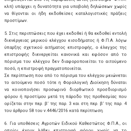
κλπ) υπάρχει η δυνατότητα για υποβολή δηλώσεων χωρίς
να θίγονται οι ήδη εκδοθείσες καταλογιστικές πράξεις
προστίμων.
5. Στις περιπτώσεις που έχει εκδοθεί ή θα εκδοθεί εντολή
διενέργειας μερικού ελέγχου εισοδήματος ή Φ.Π.Α. λόγω
ύπαρξης σχετικού αιτήματος επιστροφής, ο έλεγχος της
επιστροφής διενεργείται κανονικά και εφόσον από το
πόρισμα του ελέγχου δεν διαφοροποιείται το αιτούμενο
ποσό, η επιστροφή πραγματοποιείται.
Σε περίπτωση που από το πόρισμα του ελέγχου μειώνεται
το αιτούμενο ποσό τότε η Φορολογική Διοίκηση δύναται
να κοινοποιήσει προσωρινό διορθωτικό προσδιορισμό
φόρου ή προστίμου μετά τη πάροδο της προθεσμίας που
ορίζεται στην περ. β’ της παρ. 3 και στη περ. β’ της παρ. 4
του άρθρου 58 του ν.4446/2016 κατά περίπτωση.
6. Για υποθέσεις Αγροτών Ειδικού Καθεστώτος Φ.Π.Α., οι
οποίοι έχουν λάβει επιστροφή φόρου χωρίς να το