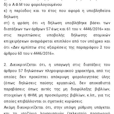
δ) ο Α.Φ.Μ του φορολογουμένου
ε) η περίοδος και το έτος που αφορά η υποβληθείσα
δήλωση
στ) η φράση ότι «η δήλωση υποβλήθηκε βάσει των
διατάξεων των άρθρων 57 έως και 61 του ν. 4446/2016» και
στις περιπτώσεις υποβολής δήλωσης ατομικών
επιχειρήσεων αναγράφεται επιπλέον από τον υπόχρεο και
ότι «Δεν εμπίπτω στις εξαιρέσεις της παραγράφου 2 του
άρθρου 60 του ν.4446/2016».
2. Διευκρινίζεται ότι, η υπαγωγή στις διατάξεις του
άρθρου 57 δηλώσεων πληροφοριακού χαρακτήρα, από τις
οποίες δεν προκύπτει απόκρυψη φορολογητέας ύλης
(όπως δηλώσεις παύσης εργασιών), δεν αποκαθιστά
παραβάσεις όπως αυτές της μη διαφύλαξης βιβλίων,
στοιχείων ή ΦΗΜ, μη προσκόμισης βιβλίων, κ.λπ., για τις
οποίες επιβάλλονται οι σχετικές κυρώσεις.
Ακόμη διευκρινίζεται ότι, στην υπόψη ρύθμιση υπάγεται
και το ισοζύγιο λογαριασμών (τελευταίο προσωρινό