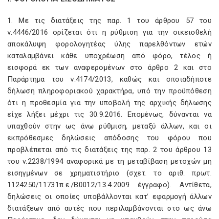
1. Με τις διατάξεις της παρ. 1 του άρθρου 57 του
ν.4446/2016 ορίζεται ότι η ρύθμιση για την οικειοθελή
αποκάλυψη φορολογητέας ύλης παρελθόντων ετών
καταλαμβάνει κάθε υποχρέωση από φόρο, τέλος ή
εισφορά εκ των αναφερομένων στο άρθρο 2 και στο
Παράρτημα του ν.4174/2013, καθώς και οποιαδήποτε
δήλωση πληροφοριακού χαρακτήρα, υπό την προϋπόθεση
ότι η προθεσμία για την υποβολή της αρχικής δήλωσης
είχε λήξει μέχρι τις 30.9.2016. Επομένως, δύνανται να
υπαχθούν στην ως άνω ρύθμιση, μεταξύ άλλων, και οι
εκπρόθεσμες δηλώσεις απόδοσης του φόρου που
προβλέπεται από τις διατάξεις της παρ. 2 του άρθρου 13
του ν.2238/1994 αναφορικά με τη μεταβίβαση μετοχών μη
εισηγμένων σε χρηματιστήριο (σχετ. το αριθ. πρωτ.
1124250/11731π.ε./Β0012/13.4.2009 έγγραφο). Αντίθετα,
δηλώσεις οι οποίες υποβάλλονται κατ’ εφαρμογή άλλων
διατάξεων από αυτές που περιλαμβάνονται στο ως άνω