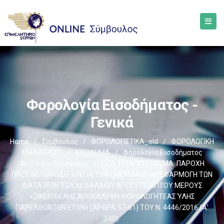
Φορολογία Εισοδήματος -
Γενικά
Home
/
Σύμβουλος
/
ΦΟΡΟΛΟΓΙΣΤΙΚΑ_old
/
ΦΟΡΟΛΟΓΙΚΗ
ΕΝΗΜΕΡΩΣΗ
/
ΕΙΣΟΔΗΜΑ
/
Φορολογία Εισοδήματος
Φυσικών Προσώπων
/
ΠΟΛ 1115/2017 ΘΕΜΑ: ΠΑΡΟΧΗ
ΠΡΟΣΘΕΤΩΝ ΟΔΗΓΙΩΝ ΓΙΑ ΤΗΝ ΟΜΟΙΟΜΟΡΦΗ ΕΦΑΡΜΟΓΗ ΤΩΝ
ΔΙΑΤΑΞΕΩΝ ΤΟΥ ΚΕΦΑΛΑΙΟΥ Α’ ΤΟΥ ΠΕΜΠΤΟΥ ΜΕΡΟΥΣ
«ΟΙΚΕΙΟΘΕΛΗΣ ΑΠΟΚΑΛΥΨΗ ΦΟΡΟΛΟΓΗΤΕΑΣ ΎΛΗΣ
ΠΑΡΕΛΘΟΝΤΩΝ ΕΤΩΝ» (ΑΡΘΡΑ 57-61) ΤΟΥ Ν. 4446/2016 (Α’
240).