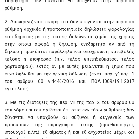
Παράρτημα, δεν δύνανται να υπαχθούν στην παρούσα
ρύθμιση.
2. Διευκρινίζεται, ακόμη, ότι δεν υπάγονται στην παρούσα
ρύθμιση αρχικές ή τροποποιητικές δηλώσεις φορολογίας
εισοδήματος με τις οποίες δηλώνεται ζημία της χρήσης
στην οποία αφορά η δήλωση, ανεξάρτητα αν από τη
δήλωση προκύπτει παράλληλα και υποχρέωση καταβολής
τέλους ή εισφοράς (π.χ. τέλος επιτηδεύματος, τέλος
χαρτοσήμου), εκτός αν με αυτές μειώνεται η ζημία που
είχε δηλωθεί με την αρχική δήλωση. (σχετ. περ. γ’ παρ. 1
του άρθρου 60 ν.4446/2016 και ΠΟΛ.1009/19.1.2017
εγκύκλιος).
3. Με τις διατάξεις της περ. vii
της παρ. 2 του άρθρου 60
του νόμου αυτού ορίζεται ότι στις ανωτέρω ρυθμίσεις δεν
δύνανται να υπαχθούν οι σύζυγοι ή συγγενείς των
προσώπων της παραγράφου αυτής (πρωθυπουργοί,
υπουργοί, κ.λπ.), εξ αίματος ή και εξ αγχιστείας μέχρι και