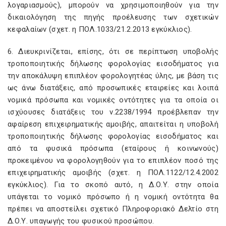
λογαριασμούς), μπορούν να χρησιμοποιηθούν για την
δικαιολόγηση της πηγής προέλευσης των σχετικών
κεφαλαίων (σχετ. η ΠΟΛ.1033/21.2.2013 εγκύκλιος).
6. Διευκρινίζεται, επίσης, ότι σε περίπτωση υποβολής
τροποποιητικής δήλωσης φορολογίας εισοδήματος για
την αποκάλυψη επιπλέον φορολογητέας ύλης, με βάση τις
ως άνω διατάξεις, από προσωπικές εταιρείες και λοιπά
νομικά πρόσωπα και νομικές οντότητες για τα οποία οι
ισχύουσες διατάξεις του ν.2238/1994 προέβλεπαν την
αφαίρεση επιχειρηματικής αμοιβής, απαιτείται η υποβολή
τροποποιητικής δήλωσης φορολογίας εισοδήματος και
από τα φυσικά πρόσωπα (εταίρους ή κοινωνούς)
προκειμένου να φορολογηθούν για το επιπλέον ποσό της
επιχειρηματικής αμοιβής (σχετ. η ΠΟΛ.1122/12.4.2002
εγκύκλιος). Για το σκοπό αυτό, η Δ.Ο.Υ. στην οποία
υπάγεται το νομικό πρόσωπο ή η νομική οντότητα θα
πρέπει να αποστείλει σχετικό Πληροφοριακό Δελτίο στη
Δ.Ο.Υ. υπαγωγής του φυσικού προσώπου.