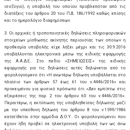
ισοζύγιο), η υποβολή του οποίου προβλεπόταν από τις
διατάξεις του άρθρου 20 του Π.Δ. 186/1992 καθώς επίσης
και το ημερολόγιο διαφημίσεων.
3. Οι αρχικές ή τροποποιητικές δηλώσεις πληροφοριακών
στοιχείων μίσθωσης ακίνητης περιουσίας των οποίων η
προθεσμία υποβολής είχε λήξει μέχρι και τις 30.9.2016
υποβάλλονται ηλεκτρονικά μέσω της ειδικής εφαρμογής
της Α.Α.Δ.Ε.. Στο πεδίο «ΣΗΜΕΙΩΣΕΙΣ» της ειδικής
εφαρμογής για τις δηλώσεις αυτές δηλώνεται από το
φορολογούμενο ότι «Η ανωτέρω δήλωση υποβάλλεται στο
πλαίσιο των άρθρων 57 έως 61 του ν.4446/2016» και
προκειμένου για φυσικό πρόσωπο ότι «Δεν εμπίπτω στις
εξαιρέσεις της παρ. 2 του άρθρου 60 του ν.4446/2016».
Περαιτέρω, η εκτύπωση της υποβληθείσας δήλωσης μαζί
με την υπεύθυνη δήλωση του άρθρου 8 του ν.1599/1986
κατατίθεται στην αρμόδια Δ.Ο.Υ.. Οι φορολογούμενοι που
έχουν ήδη προβεί σε ηλεκτρονική υποβολή των ως άνω