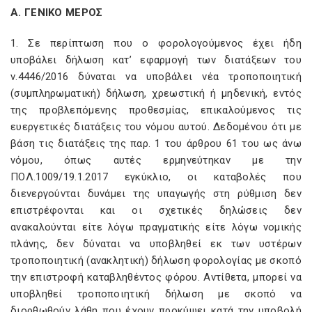
Α. ΓΕΝΙΚΟ ΜΕΡΟΣ
1. Σε περίπτωση που ο φορολογούμενος έχει ήδη
υποβάλει δήλωση κατ’ εφαρμογή των διατάξεων του
ν.4446/2016 δύναται να υποβάλει νέα τροποποιητική
(συμπληρωματική) δήλωση, χρεωστική ή μηδενική, εντός
της προβλεπόμενης προθεσμίας, επικαλούμενος τις
ευεργετικές διατάξεις του νόμου αυτού. Δεδομένου ότι με
βάση τις διατάξεις της παρ. 1 του άρθρου 61 του ως άνω
νόμου, όπως αυτές ερμηνεύτηκαν με την
ΠΟΛ.1009/19.1.2017 εγκύκλιο, οι καταβολές που
διενεργούνται δυνάμει της υπαγωγής στη ρύθμιση δεν
επιστρέφονται και οι σχετικές δηλώσεις δεν
ανακαλούνται είτε λόγω πραγματικής είτε λόγω νομικής
πλάνης, δεν δύναται να υποβληθεί εκ των υστέρων
τροποποιητική (ανακλητική) δήλωση φορολογίας με σκοπό
την επιστροφή καταβληθέντος φόρου. Αντίθετα, μπορεί να
υποβληθεί τροποποιητική δήλωση με σκοπό να
διορθωθούν λάθη που έχουν προκύψει κατά την υποβολή