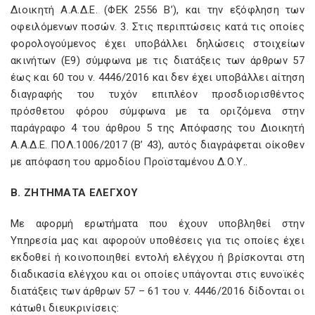
Διοικητή Α.Α.Δ.Ε. (ΦΕΚ 2556 Β’), και την εξόφληση των
οφειλόμενων ποσών. 3. Στις περιπτώσεις κατά τις οποίες
φορολογούμενος έχει υποβάλλει δηλώσεις στοιχείων
ακινήτων (Ε9) σύμφωνα με τις διατάξεις των άρθρων 57
έως και 60 του ν. 4446/2016 και δεν έχει υποβάλλει αίτηση
διαγραφής του τυχόν επιπλέον προσδιορισθέντος
πρόσθετου φόρου σύμφωνα με τα οριζόμενα στην
παράγραφο 4 του άρθρου 5 της Απόφασης του Διοικητή
Α.Α.Δ.Ε. ΠΟΛ.1006/2017 (Β’ 43), αυτός διαγράφεται οίκοθεν
με απόφαση του αρμοδίου Προϊσταμένου Δ.Ο.Υ..
B
. ΖΗΤΗΜΑΤΑ ΕΛΕΓΧΟΥ
Με αφορμή ερωτήματα που έχουν υποβληθεί στην
Υπηρεσία μας και αφορούν υποθέσεις για τις οποίες έχει
εκδοθεί ή κοινοποιηθεί εντολή ελέγχου ή βρίσκονται στη
διαδικασία ελέγχου και οι οποίες υπάγονται στις ευνοϊκές
διατάξεις των άρθρων 57 – 61 του ν. 4446/2016 δίδονται οι
κάτωθι διευκρινίσεις: