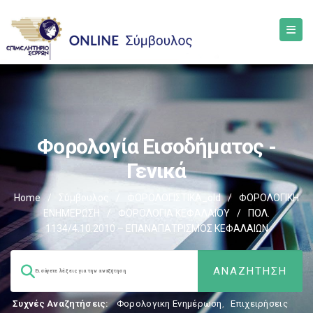
Φορολογία Εισοδήματος -
Γενικά
Home
/
Σύμβουλος
/
ΦΟΡΟΛΟΓΙΣΤΙΚΑ_old
/
ΦΟΡΟΛΟΓΙΚΗ
ΕΝΗΜΕΡΩΣΗ
/
ΦΟΡΟΛΟΓΙΑ ΚΕΦΑΛΑΙΟΥ
/
ΠΟΛ.
1134/4.10.2010 – ΕΠΑΝΑΠΑΤΡΙΣΜΟΣ ΚΕΦΑΛΑΙΩΝ
Συχνές Αναζητήσεις:
Φορολογικη Ενημέρωση
,
Επιχειρήσεις